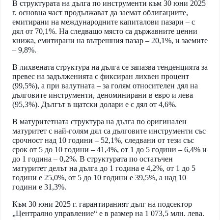
В структурата на дълга по инструменти към 30 юни 2025
г. основна част продължават да заемат облигациите,
емитирани на международните капиталови пазари – с
дял от 70,1%. На следващо място са държавните ценни
книжа, емитирани на вътрешния пазар – 20,1%, и заемите
– 9,8%.
В лихвената структура на дълга се запазва тенденцията за
превес на задълженията с фиксиран лихвен процент
(99,5%), а при валутната – за голям относителен дял на
дълговите инструменти, деноминирани в евро и лева
(95,3%). Дългът в щатски долари е с дял от 4,6%.
В матуритетната структура на дълга по оригинален
матуритет с най-голям дял са дълговите инструменти със
срочност над 10 години – 52,1%, следвани от тези със
срок от 5 до 10 години – 41,4%, от 1 до 5 години – 6,4% и
до 1 година – 0,2%. В структурата по остатъчен
матуритет делът на дълга до 1 година е 4,2%, от 1 до 5
години е 25,0%, от 5 до 10 години е 39,5%, а над 10
години е 31,3%.
Към 30 юни 2025 г. гарантираният дълг на подсектор
„Централно управление“ е в размер на 1 073,5 млн. лева.