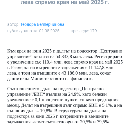
лева спрямо края на май 2025 г.
автор:
Теодора Белперчинова
публикувано на: 01.08.2025
прегледи: 179
Към края на юни 2025 г. дългът на подсектор „Централно
управление“ възлиза на 54 333,8 млн. лева. Регистрирано
е увеличение със 110,4 млн. лева спрямо края на май 2025
г. Размерът на вътрешните задължения е 11 147,8 млн.
лева, а този на външните е 43 186,0 млн. лева, сочат
данните на Министерството на финансите.
Съотношението „дълг на подсектор „Централно
управление“/БВП“ възлиза на 24,9%, като бележи
увеличение с 0,1 процентни пункта спрямо предходния
месец. Делът на вътрешния дълг спрямо БВП е 5,1%, а на
външния дълг – 19,8%. В структурата на дълга на
подсектора за юни 2025 г. вътрешните и външните
задължения заемат съответно дял от 20,5% и 79,5%.