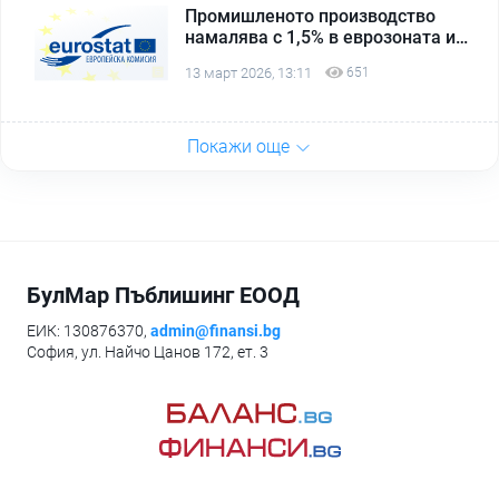
Промишленото производство
намалява с 1,5% в еврозоната и с
1,6% в ЕС на месечна база през
13 март 2026, 13:11
651
януари 2025 г.
Покажи още
БулМар Пъблишинг ЕООД
ЕИК: 130876370,
admin@finansi.bg
София, ул. Найчо Цанов 172, ет. 3