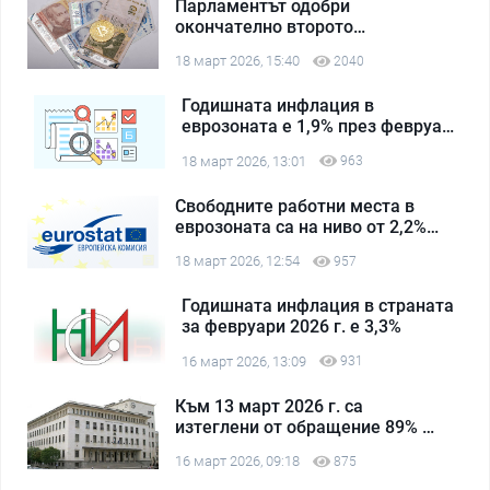
Парламентът одобри
окончателно второто
удължаване на бюджета
18 март 2026, 15:40
2040
Годишната инфлация в
еврозоната е 1,9% през февруари
2026 г.
18 март 2026, 13:01
963
Свободните работни места в
еврозоната са на ниво от 2,2%
през четвъртото тримесечие на
18 март 2026, 12:54
957
2025 г.
Годишната инфлация в страната
за февруари 2026 г. е 3,3%
16 март 2026, 13:09
931
Към 13 март 2026 г. са
изтеглени от обращение 89% от
левовете
16 март 2026, 09:18
875