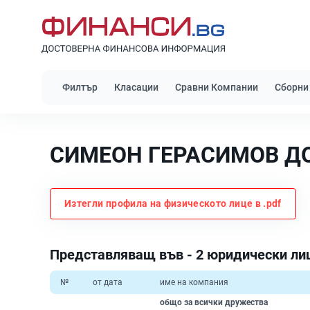
Филтър
Класации
Сравни Компании
Сборни
СИМЕОН ГЕРАСИМОВ Д
Изтегли профила на физическото лице в .pdf
Представляващ във - 2 юридически ли
№
от дата
име на компания
общо за всички дружества