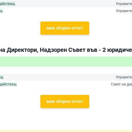
действащ
Управите
ащ
Управите
виж сборен отчет
на Директори, Надзорен Съвет във - 2 юридиче
ащ
Управите
действащ
Съвет на ди
виж сборен отчет