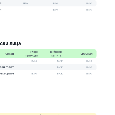
л
л
ски лица
общо
собствен
орган
персонал
приходи
капитал
лен съвет
ректорите