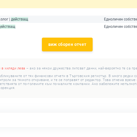
азлог |
действащ
Едноличен собств
действащ
Едноличен собств
виж сборен отчет
и в хиляди лева
– ако за някои дружества липсват данни, най-вероятно те са пр
убликуваните от тях финансови отчети в Търговския регистър. В много редки 
роли за тяхното откриване, и те се поправят от редактор. Това отнема време с
етствията от по-големите към по-малките компании. Ако забележите непълноти
корекция.