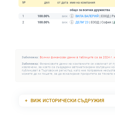
№
дял
от дата
име на компания
общо за всички дружества
1
100.00%
ВИЛА ВАЛЕРИЙ
| ЕООД | Р
2
100.00%
ДЕЛИ`23
| ЕООД | София |
Забележка:
Всички финансови данни в таблиците са за 2024 г. 
Забележка:
Финансовите данни на компаниите се извличат от п
извлечени, за което са създадени автоматизирани вътрешни конт
публикуват в Търговския регистър, като ние поправяме несъотв
можете да ни пишете, за да ескалираме приоритета за тяхната 
ВИЖ
ИСТОРИЧЕСКИ СЪДРУЖИЯ