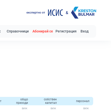
к
Справочници
Абонирай се
Регистрация
Вход
общо
собствен
т
персонал
приходи
капитал