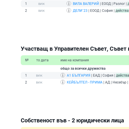
1
ВИЛА ВАЛЕРИЙ
| ЕООД | Разлог |
2
ДЕЛИ`23
| ЕООД | София |
действ
Участващ в Управителен Съвет, Съвет 
№
то дата
име на компания
общо за всички дружества
1
А1 БЪЛГАРИЯ
| ЕАД | София |
действ
2
КЕЙБЪЛТЕЛ - ПРИМА
| АД | Несебър |
Собственост във - 2 юридически лица