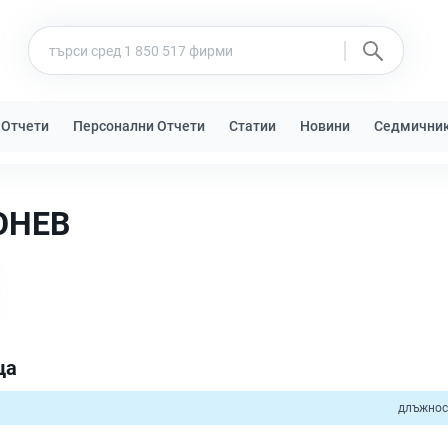
 Отчети
Персонални Отчети
Статии
Новини
Седмични
ОНЕВ
ца
длъжнос