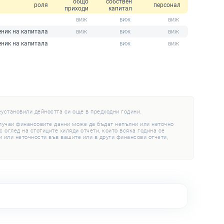
общо
собствен
роля
персонал
приходи
капитал
еник на капитала
еник на капитала
еустановили дейността си още в предходни години.
случаи финансовите данни може да бъдат непълни или неточно
 оглед на стотиците хиляди отчети, които всяка година се
 или неточности във вашите или в други финансови отчети,