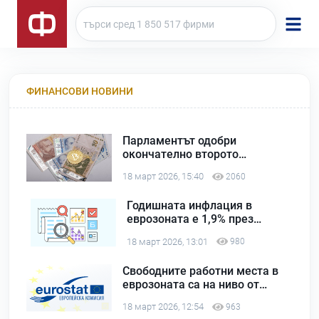
ФИНАНСОВИ НОВИНИ
Парламентът одобри
окончателно второто
удължаване на бюджета
18 март 2026, 15:40
2060
Годишната инфлация в
еврозоната е 1,9% през
февруари 2026 г.
18 март 2026, 13:01
980
Свободните работни места в
еврозоната са на ниво от
2,2% през четвъртото
18 март 2026, 12:54
963
тримесечие на 2025 г.