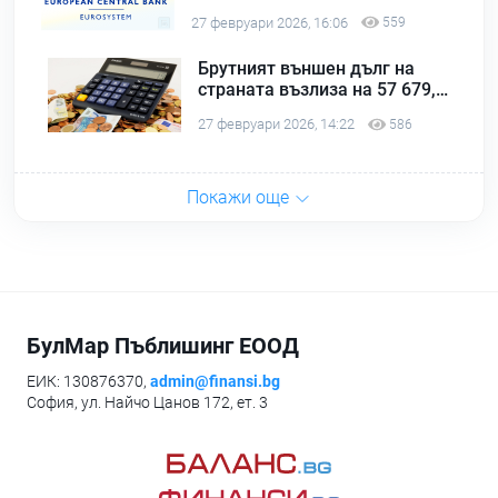
000 фалшиви евробанкноти
27 февруари 2026, 16:06
559
Брутният външен дълг на
страната възлиза на 57 679,4
млн. евро в края на декември
27 февруари 2026, 14:22
586
2025 г.
Покажи още
БулМар Пъблишинг ЕООД
ЕИК: 130876370,
admin@finansi.bg
София, ул. Найчо Цанов 172, ет. 3