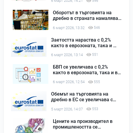
6 март 2026, 14:21
596
сравнение с четвъртото
тримесечие на 2024 г.
Оборотът в търговията на
дребно в страната намалява с
0,5% на месечна база през
6 март 2026, 13:32
546
януари 2026 г.
Заетостта нараства с 0,2%
както в еврозоната, така и в
ЕС през четвъртото
6 март 2026, 13:14
551
тримесечие на 2025 г. в
сравнение с предходното
БВП се увеличава с 0,2%
тримесечие
както в еврозоната, така и в
ЕС през четвъртото
6 март 2026, 12:54
555
тримесечие на 2025 г. в
сравнение с предходното
Обемът на търговията на
тримесечие
дребно в ЕС се увеличава с
0,1% на месечна база през
5 март 2026, 14:07
553
януари 2026 г.
Цените на производител в
промишлеността се
повишават с 0,7% в