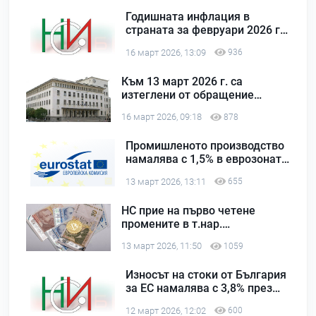
Годишната инфлация в
страната за февруари 2026 г.
е 3,3%
16 март 2026, 13:09
936
Към 13 март 2026 г. са
изтеглени от обращение
89% от левовете
16 март 2026, 09:18
878
Промишленото производство
намалява с 1,5% в еврозоната
и с 1,6% в ЕС на месечна база
13 март 2026, 13:11
655
през януари 2025 г.
НС прие на първо четене
промените в т.нар.
удължителен закон за
13 март 2026, 11:50
1059
бюджета
Износът на стоки от България
за ЕС намалява с 3,8% през
2025 г. в сравнение с 2024 г.
12 март 2026, 12:02
600