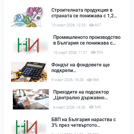
Строителната продукция в
страната се понижава с 1,2%
на месечна база през
10 март 2026, 12:23
607
януари 2026 г.
Промишленото производство
в България се понижава с
2,6% на месечна база през
10 март 2026, 11:21
554
януари 2026 г.
Фондът на фондовете ще
подкрепи
предприемачеството и
9 март 2026, 16:28
566
младежката заетост с 33
млн. евро
Приходите на подсектор
„Централно държавно
управление“ са в размер на 2
6 март 2026, 14:26
545
812,67 млн. евро през януари
2026 г.
БВП на България нараства с
3% през четвъртото
тримесечие на 2025 г. в