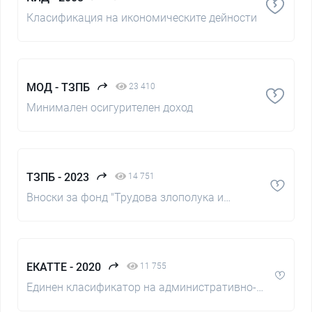
Класификация на икономическите дейности
МОД - ТЗПБ
23 410
Минимален осигурителен доход
ТЗПБ - 2023
14 751
Вноски за фонд "Трудова злополука и
професионална болест"
ЕКАТТЕ - 2020
11 755
Единен класификатор на административно-
териториалните и териториалните единици