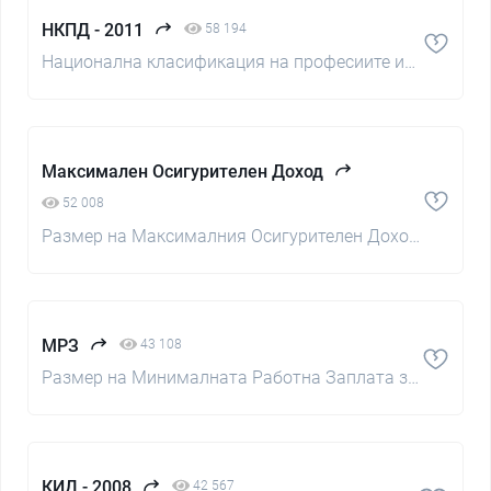
НКПД - 2011
58 194
Национална класификация на професиите и
длъжностите
Максимален Осигурителен Доход
52 008
Размер на Максималния Осигурителен Доход
в България
МРЗ
43 108
Размер на Минималната Работна Заплата за
Страната
КИД - 2008
42 567