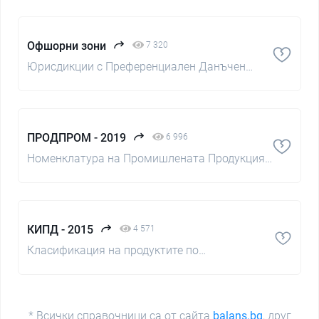
Офшорни зони
7 320
Юрисдикции с Преференциален Данъчен
Режим
ПРОДПРОМ - 2019
6 996
Номенклатура на Промишлената Продукция
2019
КИПД - 2015
4 571
Класификация на продуктите по
икономически дейности
* Всички справочници са от сайта
balans.bg
, друг