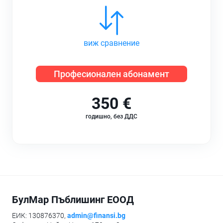
виж сравнение
Професионален абонамент
350 €
годишно, без ДДС
БулМар Пъблишинг ЕООД
ЕИК: 130876370,
admin@finansi.bg