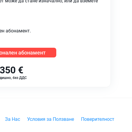
ет може да стане изначално, или да вземете
ен абонамент.
онален абонамент
350 €
дишно, без ДДС
За Нас
Условия за Ползване
Поверителност