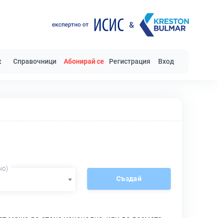
к
Справочници
Абонирай се
Регистрация
Вход
но)
Създай