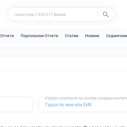
 Отчети
Персонални Отчети
Статии
Новини
Седмични
Избери компания за основа (незадължител
Търси по име или ЕИК