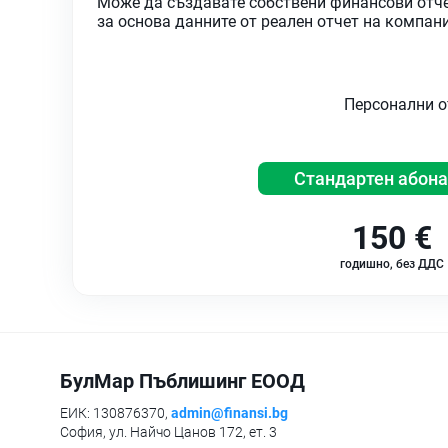
Може да създавате собствени финансови отчет
за основа данните от реален отчет на компан
Персонални о
Стандартен абон
150 €
годишно, без ДДС
БулМар Пъблишинг ЕООД
ЕИК: 130876370,
admin@finansi.bg
София, ул. Найчо Цанов 172, ет. 3