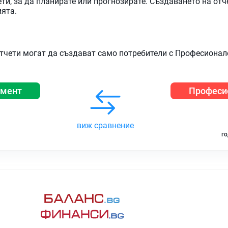
и, за да планирате или прогнозирате. Създаването на отч
ията.
тчети могат да създават само потребители с Професионал
амент
Професи
виж сравнение
го