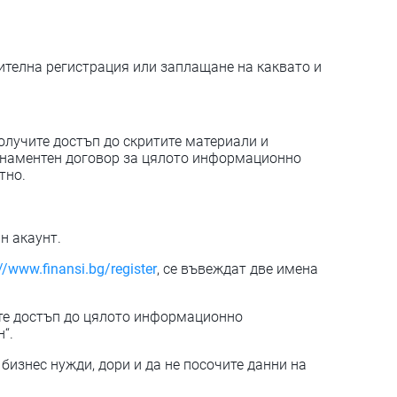
ителна регистрация или заплащане на каквато и
олучите достъп до скритите материали и
бонаментен договор за цялото информационно
тно.
н акаунт.
//www.finansi.bg/register
, се въвеждат две имена
ите достъп до цялото информационно
“.
бизнес нужди, дори и да не посочите данни на