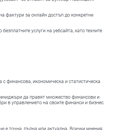
на фактури за онлайн достъп до конкретни
безплатните услуги на уебсайта, като техните
с финансова, икономическа и статистическа
мениджъри да правят множество финансови и
бри в управлението на своите финанси и бизнес.
е е точна, пълна или актуална. Всички мнения