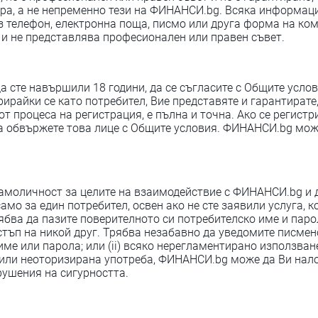
ра, а не непременно тези на ФИНАНСИ.bg. Всяка информация
 телефон, електронна поща, писмо или друга форма на ком
 и не представлява професионален или правен съвет.
да сте навършили 18 години, да се съгласите с Общите усло
ирайки се като потребител, Вие представяте и гарантирате
т процеса на регистрация, е пълна и точна. Ако се регистри
да обвържете това лице с Общите условия. ФИНАНСИ.bg мо
амоличност за целите на взаимодействие с ФИНАНСИ.bg и д
амо за един потребител, освен ако не сте заявили услуга, 
рябва да пазите поверителното си потребителско име и паро
остъп на никой друг. Трябва незабавно да уведомите писмен
 име или парола; или (ii) всяко нерегламентирано използва
ба или неоторизирана употреба, ФИНАНСИ.bg може да Ви на
рушения на сигурността.