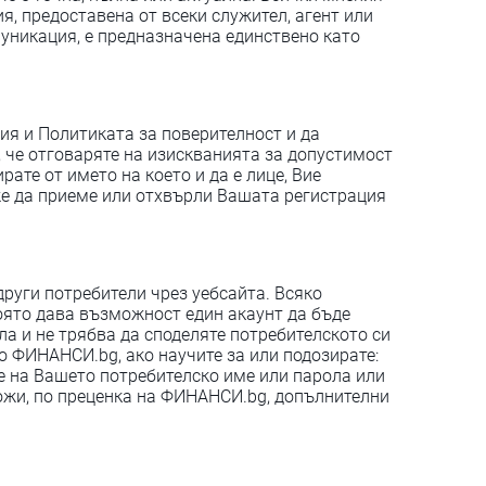
, предоставена от всеки служител, агент или
уникация, е предназначена единствено като
вия и Политиката за поверителност и да
, че отговаряте на изискванията за допустимост
рате от името на което и да е лице, Вие
же да приеме или отхвърли Вашата регистрация
руги потребители чрез уебсайта. Всяко
която дава възможност един акаунт да бъде
ла и не трябва да споделяте потребителското си
о ФИНАНСИ.bg, ако научите за или подозирате:
не на Вашето потребителско име или парола или
ложи, по преценка на ФИНАНСИ.bg, допълнителни