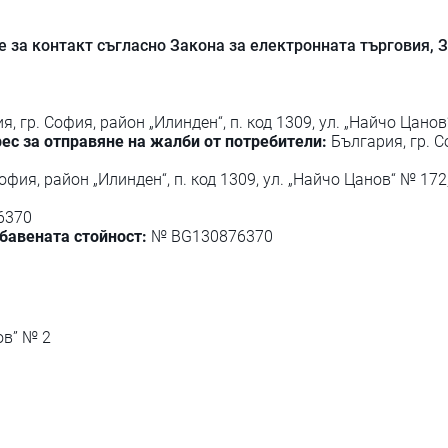
е за контакт съгласно Закона за електронната търговия, 
, гр. София, район „Илинден“, п. код 1309, ул. „Найчо Цано
ес за отправяне на жалби от потребители:
България, гр. Со
офия, район „Илинден“, п. код 1309, ул. „Найчо Цанов“ № 172,
6370
бавената стойност:
№ BG130876370
ов” № 2