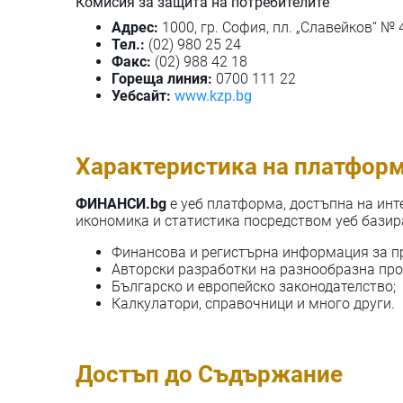
Комисия за защита на потребителите
Адрес:
1000, гр. София, пл. „Славейков“ № 4А
Тел.:
(02) 980 25 24
Факс:
(02) 988 42 18
Гореща линия:
0700 111 22
Уебсайт:
www.kzp.bg
Характеристика на платфор
ФИНАНСИ.bg
е уеб платформа, достъпна на инт
икономика и статистика посредством уеб базира
Финансова и регистърна информация за п
Авторски разработки на разнообразна пр
Българско и европейско законодателство;
Калкулатори, справочници и много други.
Достъп до Съдържание