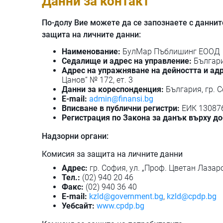
Данни за контакт
По-долу Вие можете да се запознаете с даннит
защита на личните данни:
Наименование:
БулМар Пъблишинг ЕООД
Седалище и адрес на управление:
България
Адрес на упражняване на дейността и адр
Цанов“ № 172, ет. 3
Данни за кореспонденция:
България, гр. С
E-mail:
admin@finansi.bg
Вписване в публични регистри:
ЕИК 13087
Регистрация по Закона за данък върху до
Надзорни органи:
Комисия за защита на личните данни
Адрес:
гр. София, ул. „Проф. Цветан Лазар
Тел.:
(02) 940 20 46
Факс:
(02) 940 36 40
E-mail:
kzld@government.bg
,
kzld@cpdp.bg
Уебсайт:
www.cpdp.bg