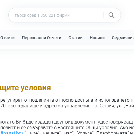
 Отчети
Персонални Отчети
Статии
Новини
Седмични
бщите условия
 регулират отношенията относно достъпа и използването 
 със седалище и адрес на управление: гр. София, ул. „Найч
.
когато Ви бъде издаден друг вид документ, удостоверява
апознат и се обвързвате с настоящите Общи условия. Ако не 
/finansi.bg/
“, „ние“, „нашите“, „нас“, „Услуга“ „Платформата