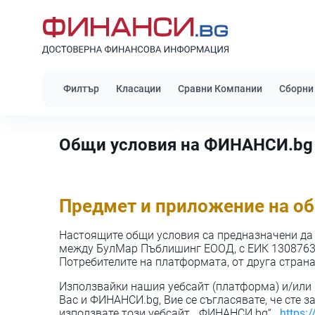
Филтър
Класации
Сравни Компании
Сборни
Общи условия на ФИНАНСИ.bg
Предмет и приложение на о
Настоящите общи условия са предназначени да
между БулМар Пъблишинг ЕООД, с ЕИК 130876370,
Потребителите на платформата, от друга страна
Използвайки нашия уебсайт (платформа) и/или 
Вас и ФИНАНСИ.bg, Вие се съгласявате, че сте з
използвате този уебсайт. „ФИНАНСИ.bg“, „
https:/