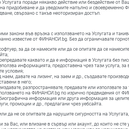
 Услугата поради някакво действие или бездействие от Ва
на на придобиване и да уведомите напълно и своевременно
дване, свързано с такъв неоторизиран достъп.
ими закони във връзка с използването на Услугата и такив
ранно известие от ФИНАНСИ.bg. Без да ограничавате горното
софтуер, за да се намесите или да се опитате да се намесит
йта;
репредавате каквато и да е информация в Услугата без п
зползва информацията, предоставена чрез тази услуга, за
те условия;
д наем, давате на лизинг, на заем и др., създавате произв
тавени в него;
еиздавате, разпространявате, предавате или използвате з
зползването на ФИНАНСИ.bg по изрично предвидения от ФИ
 биографична информация или друга информация за целите 
уги, промоции и др., предлагани чрез уебсайта.
ли да не се опитвате да нарушите сигурността на Услугата,
и за Вас, или влизане в сървър или акаунт, до които не ст