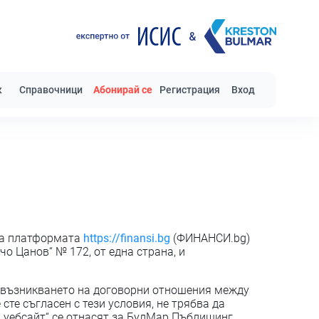
к
Справочници
Абонирай се
Регистрация
Вход
на платформата
https://finansi.bg
(ФИНАНСИ.bg)
о Цанов“ № 172, от една страна, и
щ възникването на договорни отношения между
сте съгласен с тези условия, не трябва да
“ и „уебсайт“ се отнасят за БулМар Пъблишинг