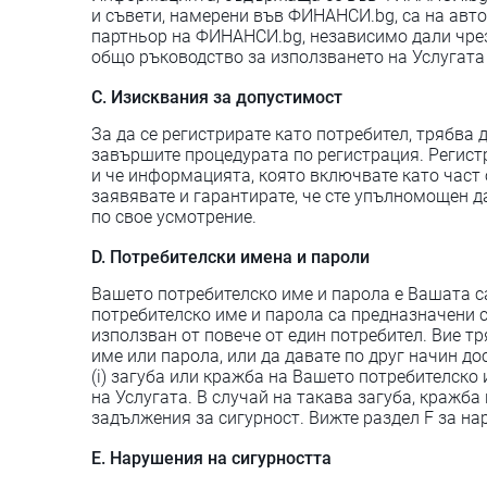
и съвети, намерени във ФИНАНСИ.bg, са на авто
партньор на ФИНАНСИ.bg, независимо дали чрез
общо ръководство за използването на Услугата
C. Изисквания за допустимост
За да се регистрирате като потребител, трябва 
завършите процедурата по регистрация. Регистр
и че информацията, която включвате като част о
заявявате и гарантирате, че сте упълномощен 
по свое усмотрение.
D. Потребителски имена и пароли
Вашето потребителско име и парола е Вашата с
потребителско име и парола са предназначени с
използван от повече от един потребител. Вие т
име или парола, или да давате по друг начин д
(i) загуба или кражба на Вашето потребителско
на Услугата. В случай на такава загуба, краж
задължения за сигурност. Вижте раздел F за на
Е. Нарушения на сигурността