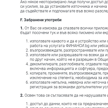
Ако някое неоторизирано лице получи достъп до
си усилия, за да установите източника и начи
да съдействате и подпомагате във всяко разсле
F. Забранени употреби
1.
От Вас се изисква да спазвате всички прилож
бъдат посочени тук и във всяко писмено или ек
използвате каквото и да е устройство или 
работа на услугата ФИНАНСИ.bg или уебса
възпроизвеждате, разпространявате или п
използвате или разрешавате на всеки да и
по друг начин, който не е разрешен в Общи
декомпилирате, разглобявате, отдавате по
включва информацията и софтуера, предос
копирате, променяте, възпроизвеждате, пр
изключение на степента, необходима за и
използвате непълна, невярна или неточна
регистрация за всякакви допълнителни усл
2.
Освен това се съгласявате да не нарушавате и
достъп до данни, които не са предназначен