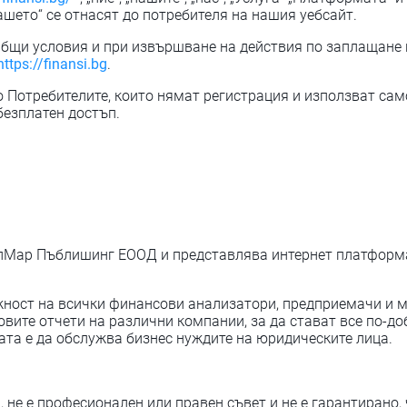
Вашето“ се отнасят до потребителя на нашия уебсайт.
Общи условия и при извършване на действия по заплащане 
https://finansi.bg
.
Потребителите, които нямат регистрация и използват само 
безплатен достъп.
Мар Пъблишинг ЕООД и представлява интернет платформа 
ност на всички финансови анализатори, предприемачи и 
вите отчети на различни компании, за да стават все по-до
ата е да обслужва бизнес нуждите на юридическите лица.
е е професионален или правен съвет и не е гарантирано, ч