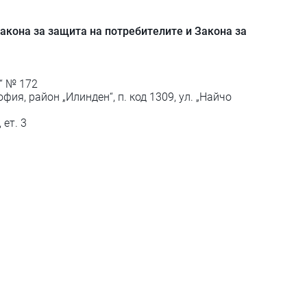
Закона за защита на потребителите и Закона за
в“ № 172
фия, район „Илинден“, п. код 1309, ул. „Найчо
 ет. 3