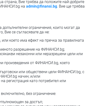
ша страна, Вие трябва да положите най-добрите
 ФИНАНСИ.bg на
admin@finansi.bg
. Вие ще трябва
а допълнителни ограничения, които могат да
, Вие се съгласявате да не:
е, или което има ефект на пречка за правилната
исменото разрешение на ФИНАНСИ.bg;
 всякакви незаконни или неразрешени цели или
одни произведения от ФИНАНСИ.bg, което
а търговски или обществени цели ФИНАНСИ.bg, с
НАНСИ.bg начин; и/или
на регистрация като потребител или
 включително, без ограничение:
е упълномощен за достъп;