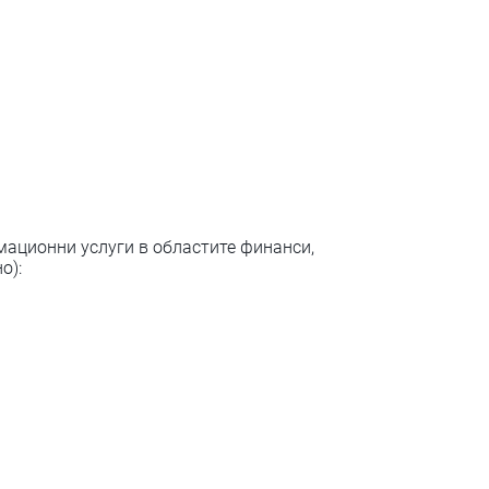
мационни услуги в областите финанси,
о):