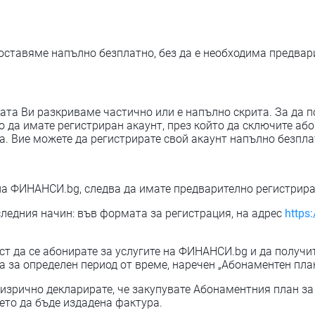
ставяме напълно безплатно, без да е необходима предвар
та Ви разкриваме частично или е напълно скрита. За да п
 да имате регистриран акаунт, през който да сключите а
 Вие можете да регистрирате свой акаунт напълно безпла
на ФИНАНСИ.bg, следва да имате предварително регистрира
ледния начин: във формата за регистрация, на адрес
https:
ост да се абонирате за услугите на ФИНАНСИ.bg и да получ
за определен период от време, наречен „Абонаментен план
изрично декларирате, че закупувате Абонаментния план за 
оето да бъде издадена фактура.