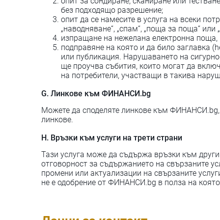
опит за сондиране, сканиране или тестван
без подходящо разрешение;
опит да се намесите в услуга на всеки пот
„наводняване“, „спам“, „поща за поща“ или 
изпращане на нежелана електронна поща, 
подправяне на която и да било заглавка (h
или публикация. Нарушаването на сигурно
ще проучва събития, които могат да включ
на потребители, участващи в такива нару
G. Линкове към ФИНАНСИ.bg
Можете да споделяте линкове към ФИНАНСИ.bg, 
линкове.
H. Връзки към услуги на трети страни
Тази услуга може да съдържа връзки към други 
отговорност за съдържанието на свързаните усл
промени или актуализации на свързаните услуг
не е одобрение от ФИНАНСИ.bg в полза на която 