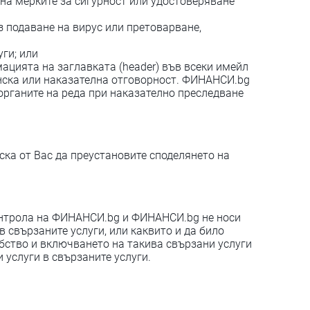
 на мерките за сигурност или удостоверяване
ез подаване на вирус или претоварване,
ги; или
рмацията на заглавката (header) във всеки имейл
нска или наказателна отговорност. ФИНАНСИ.bg
органите на реда при наказателно преследване
ка от Вас да преустановите споделянето на
 контрола на ФИНАНСИ.bg и ФИНАНСИ.bg не носи
 свързаните услуги, или каквито и да било
бство и включването на такива свързани услуги
 услуги в свързаните услуги.