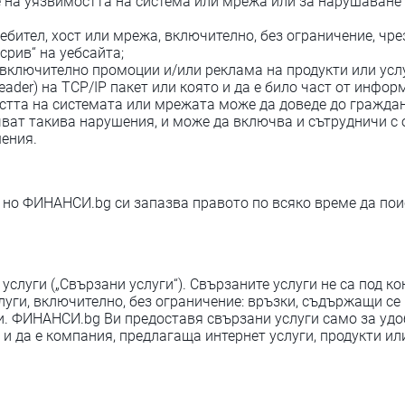
е на уязвимостта на система или мрежа или за нарушаване
ребител, хост или мрежа, включително, без ограничение, чр
„срив“ на уебсайта;
включително промоции и/или реклама на продукти или услу
eader) на TCP/IP пакет или която и да е било част от инфо
стта на системата или мрежата може да доведе до гражда
ват такива нарушения, и може да включва и сътрудничи с 
шения.
но ФИНАНСИ.bg си запазва правото по всяко време да поис
услуги („Свързани услуги“). Свързаните услуги не са под
уги, включително, без ограничение: връзки, съдържащи се в
и. ФИНАНСИ.bg Ви предоставя свързани услуги само за удо
и да е компания, предлагаща интернет услуги, продукти или