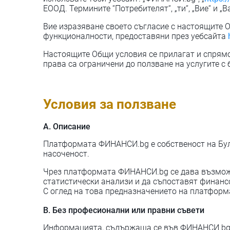
ЕООД. Термините “Потребителят“, „ти“, „Вие“ и „
Вие изразяване своето съгласие с настоящите 
функционалности, предоставяни през уебсайта
Настоящите Общи условия се прилагат и спрямо 
права са ограничени до ползване на услугите с 
Условия за ползване
А. Описание
Платформата ФИНАНСИ.bg е собственост на Бул
насоченост.
Чрез платформата ФИНАНСИ.bg се дава възмож
статистически анализи и да съпоставят финансо
С оглед на това предназначението на платформ
B. Без професионални или правни съвети
Информацията, съдържаща се във ФИНАНСИ.bg, н