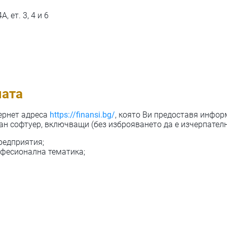
, ет. 3, 4 и 6
мата
ернет адреса
https://finansi.bg/
, която Ви предоставя инфор
н софтуер, включващи (без изброяването да е изчерпателн
редприятия;
офесионална тематика;