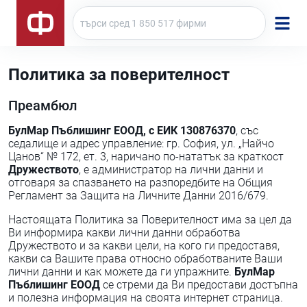
Политика за поверителност
Преамбюл
БулМар Пъблишинг ЕООД, с ЕИК 130876370
, със
седалище и адрес управление: гр. София, ул. „Найчо
Цанов“ № 172, ет. 3, наричано по-нататък за краткост
Дружеството
, е администратор на лични данни и
отговаря за спазването на разпоредбите на Общия
Регламент за Защита на Личните Данни 2016/679.
Настоящата Политика за Поверителност има за цел да
Ви информира какви лични данни обработва
Дружеството и за какви цели, на кого ги предоставя,
какви са Вашите права относно обработваните Ваши
лични данни и как можете да ги упражните.
БулМар
Пъблишинг ЕООД
се стреми да Ви предостави достъпна
и полезна информация на своята интернет страница.