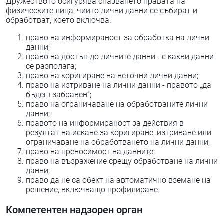
Дружеството осигурява спазването правата на
физическите лица, чиито лични данни се събират и
обработват, което включва:
право на информираност за обработка на лични
данни;
право на достъп до личните данни - с какви данни
се разполага;
право на коригиране на неточни лични данни;
право на изтриване на лични данни - правото „да
бъдеш забравен”;
право на ограничаване на обработваните лични
данни;
правото на информираност за действия в
резултат на искане за коригиране, изтриване или
ограничаване на обработването на лични данни;
право на преносимост на данните;
право на възражение срещу обработване на лични
данни;
право да не са обект на автоматично вземане на
решение, включващо профилиране.
Компетентен надзорен орган