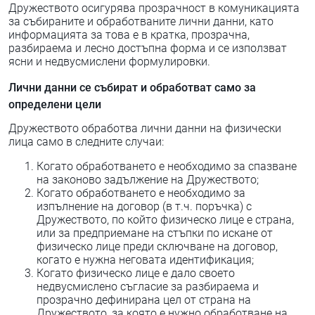
Дружеството осигурява прозрачност в комуникацията
за събираните и обработваните лични данни, като
информацията за това е в кратка, прозрачна,
разбираема и лесно достъпна форма и се използват
ясни и недвусмислени формулировки.
Лични данни се събират и обработват само за
определени цели
Дружеството обработва лични данни на физически
лица само в следните случаи:
Когато обработването е необходимо за спазване
на законово задължение на Дружеството;
Когато обработването е необходимо за
изпълнение на договор (в т.ч. поръчка) с
Дружеството, по който физическо лице е страна,
или за предприемане на стъпки по искане от
физическо лице преди сключване на договор,
когато е нужна неговата идентификация;
Когато физическо лице е дало своето
недвусмислено съгласие за разбираема и
прозрачно дефинирана цел от страна на
Дружеството, за която е нужно обработване на