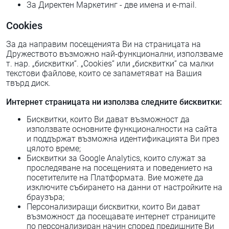
За Директен Маркетинг - две имена и e-mail.
Cookies
За да направим посещенията Ви на страницата на
Дружеството възможно най-функционални, използваме
т. нар. „бисквитки“. „Сооkіеѕ“ или „бисквитки“ са малки
текстови файлове, които се запаметяват на Вашия
твърд диск.
Интернет страницата ни използва следните бисквитки:
Бисквитки, които Ви дават възможност да
използвате основните функционалности на сайта
и поддържат възможна идентификацията Ви през
цялото време;
Бисквитки за Google Analytics, които служат за
проследяване на посещенията и поведението на
посетителите на Платформата. Вие можете да
изключите събирането на данни от настройките на
браузъра;
Персонализиращи бисквитки, които Ви дават
възможност да посещавате интернет страниците
по персонализиран начин според предишните Ви