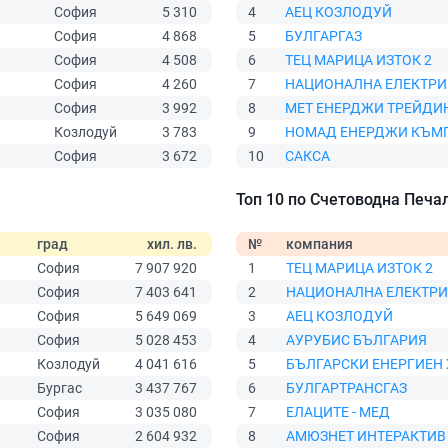
София
5 310
4
АЕЦ КОЗЛОДУЙ
София
4 868
5
БУЛГАРГАЗ
София
4 508
6
ТЕЦ МАРИЦА ИЗТОК 2
София
4 260
7
НАЦИОНАЛНА ЕЛЕКТРИ
София
3 992
8
МЕТ ЕНЕРДЖИ ТРЕЙДИ
Козлодуй
3 783
9
НОМАД ЕНЕРДЖИ КЪМ
София
3 672
10
САКСА
Топ 10 по Счетоводна Печал
град
хил. лв.
№
компания
София
7 907 920
1
ТЕЦ МАРИЦА ИЗТОК 2
София
7 403 641
2
НАЦИОНАЛНА ЕЛЕКТР
София
5 649 069
3
АЕЦ КОЗЛОДУЙ
София
5 028 453
4
АУРУБИС БЪЛГАРИЯ
Козлодуй
4 041 616
5
БЪЛГАРСКИ ЕНЕРГИЕН
Бургас
3 437 767
6
БУЛГАРТРАНСГАЗ
София
3 035 080
7
ЕЛАЦИТЕ - МЕД
София
2 604 932
8
АМЮЗНЕТ ИНТЕРАКТИВ