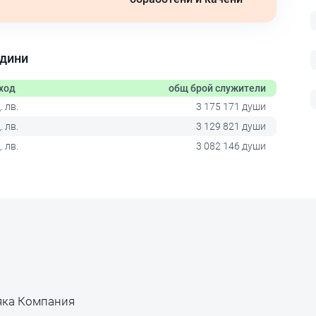
одини
ход
общ брой служители
 лв.
3 175 171 души
 лв.
3 129 821 души
 лв.
3 082 146 души
яка Компания