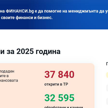
на ФИНАНСИ.bg е да помогне на мениджмънта да 
 своите финанси и бизнес.
и за 2025 година
подаден
37 840
ите в
инансовата
открити в ТР
32 595
обработени и качени