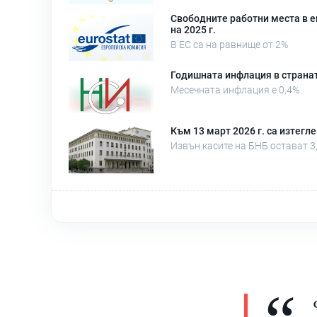
Свободните работни места в е
на 2025 г.
В ЕС са на равнище от 2%
Годишната инфлация в страната
Месечната инфлация е 0,4%
Към 13 март 2026 г. са изтегл
Извън касите на БНБ остават 3