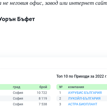
а не неговия офис, завод или интернет сайт
Уорън Бъфет
Топ 10 по Приходи за 2022 г
град
брой
№
компания
София
10 722
1
АУРУБИС БЪЛГАРИЯ
София
8 119
2
ЛУКОЙЛ-БЪЛГАРИЯ
София
7 538
3
АСТРА БИОПЛАНТ