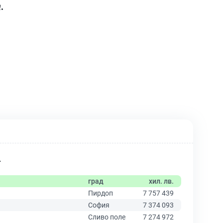
.
.
град
хил. лв.
Пирдоп
7 757 439
София
7 374 093
Сливо поле
7 274 972