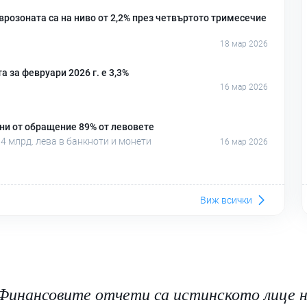
врозоната са на ниво от 2,2% през четвъртото тримесечие
18 мар 2026
 за февруари 2026 г. е 3,3%
16 мар 2026
ени от обращение 89% от левовете
,4 млрд. лева в банкноти и монети
16 мар 2026
Виж всички
Финансовите отчети са истинското лице н