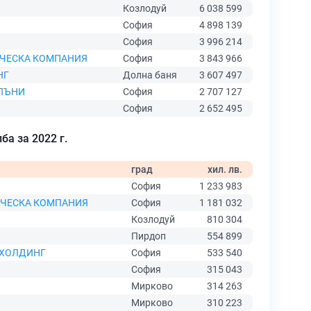
Козлодуй
6 038 599
София
4 898 139
София
3 996 214
ЧЕСКА КОМПАНИЯ
София
3 843 966
НГ
Долна баня
3 607 497
ПЪНИ
София
2 707 127
София
2 652 495
ба за 2022 г.
град
хил. лв.
София
1 233 983
ИЧЕСКА КОМПАНИЯ
София
1 181 032
Козлодуй
810 304
Пирдоп
554 899
 ХОЛДИНГ
София
533 540
София
315 043
Мирково
314 263
Мирково
310 223