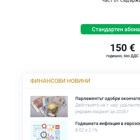
Част от съдържа
Стандартен абон
150 €
годишно, без ДДС
ФИНАНСОВИ НОВИНИ
Парламентът одобри окончат
Действието на т. нар. удължи
редовен бюджет за 2026 г.
Годишната инфлация в еврозона
В ЕС е 2,1%