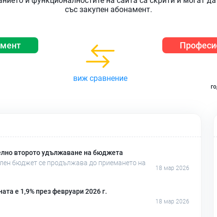
нието и функционалностите на сайта са скрити и могат да
със закупен абонамент.
амент
Професи
виж сравнение
го
елно второто удължаване на бюджета
телен бюджет се продължава до приемането на
18 мар 2026
та е 1,9% през февруари 2026 г.
18 мар 2026