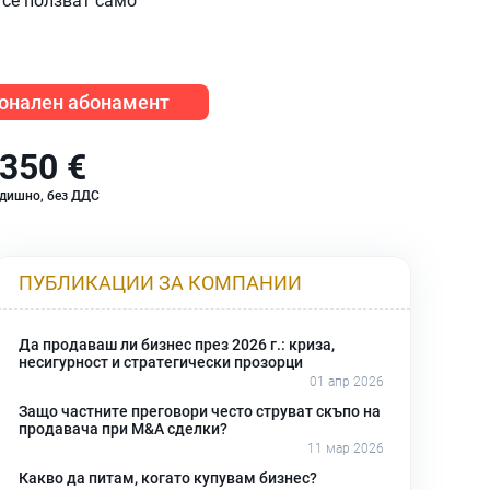
 се ползват само
онален абонамент
350 €
дишно, без ДДС
ПУБЛИКАЦИИ ЗА КОМПАНИИ
Да продаваш ли бизнес през 2026 г.: криза,
несигурност и стратегически прозорци
01 апр 2026
Защо частните преговори често струват скъпо на
продавача при M&A сделки?
11 мар 2026
Какво да питам, когато купувам бизнес?