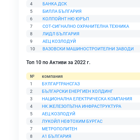
4
БАНКА ДСК
5
БИЛЛА БЪЛГАРИЯ
6
КОЛПОЙНТ НЮ ЮРЪП
7
СОТ-СИГНАЛНО ОХРАНИТЕЛНА ТЕХНИКА
8
ЛИДЛ БЪЛГАРИЯ
9
АЕЦ КОЗЛОДУЙ
10
ВАЗОВСКИ МАШИНОСТРОИТЕЛНИ ЗАВОДИ
Топ 10 по Активи за 2022 г.
№
компания
1
БУЛГАРТРАНСГАЗ
2
БЪЛГАРСКИ ЕНЕРГИЕН ХОЛДИНГ
3
НАЦИОНАЛНА ЕЛЕКТРИЧЕСКА КОМПАНИЯ
4
НК ЖЕЛЕЗОПЪТНА ИНФРАСТРУКТУРА
5
АЕЦ КОЗЛОДУЙ
6
ЛУКОЙЛ НЕФТОХИМ БУРГАС
7
МЕТРОПОЛИТЕН
8
А1 БЪЛГАРИЯ