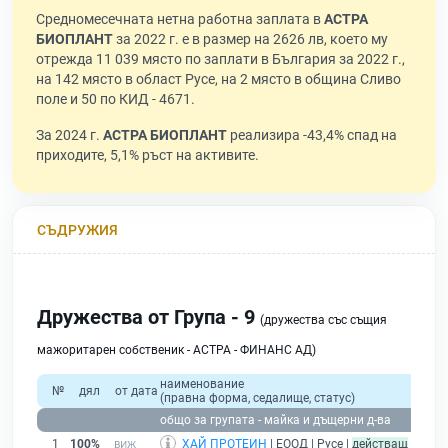
Средномесечната нетна работна заплата в
АСТРА
БИОПЛАНТ
за 2022 г. е в размер на 2626 лв, което му
отрежда 11 039 място по заплати в България за 2022 г.,
на 142 място в област Русе, на 2 място в община Сливо
поле и 50 по КИД - 4671.
За 2024 г.
АСТРА БИОПЛАНТ
реализира -43,4% спад на
приходите, 5,1% ръст на активите.
СЪДРУЖИЯ
Дружества от Група - 9
(дружества със същия
мажоритарен собственик - АСТРА - ФИНАНС АД)
наименование
№
дял
от дата
(правна форма, седалище, статус)
общо за групата - майка и дъщерни д-ва
1
100%
ХАЙ ПРОТЕИН
| ЕООД | Русе |
действащ