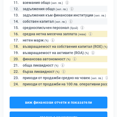
11.
вземания общо
(хил. лв.)
12.
задължения общо
(хил. лв.)
13.
задължения към финансови институции
(хил. лв.)
14.
собствен капитал
(хил. лв.)
15.
средносписъчен персонал
(брой)
16.
средна нетна месечна заплата
(лева)
17.
нетен марж
(%)
18.
възвращаемост на собствения капитал (ROE)
(%)
19.
възвращаемост на активите (ROA)
(%)
20.
финансова автономност
(%)
21.
обща ликвидност
(%)
22.
бърза ликвидност
(%)
23.
приходи от продажби средно на човек
(хил. лв.)
24.
приходи от продажби на 100 лв. оперативни разходи
виж финансови отчети и показатели