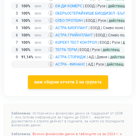
2
100%
ЕФ ДИ КОМЕРС
| ЕООД | Русе |
действащ
3
100%
ОБЕРЬОСТЕРАЙХИШЕ БИОДИЗЕЛ - БЪЛГАРИ
4
100%
ОЛЕО ПРОТЕИН
| ЕООД | Русе |
действащ
5
100%
АСТРА БИОПЛАНТ
| ЕООД | Сливо поле |
дейс
6
100%
АСТРА ГРИЙНПЛАНТ
| ЕООД | Сливо поле |
де
7
100%
КОРЕКТ ТЕСТ КОНТРОЛ
| ЕООД | Русе |
действ
8
100%
ТЕГРА ТЕРМ
| ЕООД | Русе |
действащ
9
91,14%
АСТРА СТОРИДЖ
| АД | Девня |
действащ
АСТРА - ФИНАНС
| АД | Русе |
действащ
- друж
виж сборни отчети 2 на групата
Забележка:
Исторически финансови данни се поддържат от 2008
г. Ако липсва информация за години до 2024 г. , вероятно
дружеството е спряло дейност в годината, за която са последните
финансови данни.
Забележка:
Всички финансови данни в таблиците са за 2024 г. и