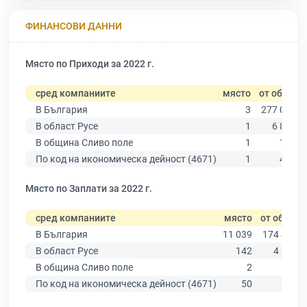
ФИНАНСОВИ ДАННИ
Място по Приходи за 2022 г.
сред компаниите
място
от общо
В България
3
277 019
В област Русе
1
6 851
В община Сливо поле
1
180
По код на икономическа дейност (4671)
1
413
Място по Заплати за 2022 г.
сред компаниите
място
от общо
В България
11 039
174 403
В област Русе
142
4 390
В община Сливо поле
2
109
По код на икономическа дейност (4671)
50
301