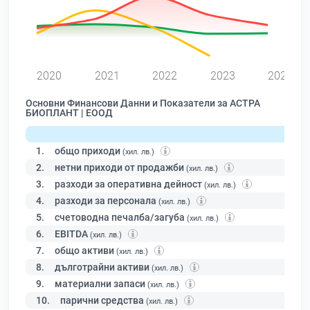
0
2020
2021
2022
2023
2024
Основни Финансови Данни и Показатели за АСТРА
БИОПЛАНТ | ЕООД
1.
общо приходи
(хил. лв.)
2.
нетни приходи от продажби
(хил. лв.)
3.
разходи за оперативна дейност
(хил. лв.)
4.
разходи за персонала
(хил. лв.)
5.
счетоводна печалба/загуба
(хил. лв.)
6.
EBITDA
(хил. лв.)
7.
общо активи
(хил. лв.)
8.
дълготрайни активи
(хил. лв.)
9.
материални запаси
(хил. лв.)
10.
парични средства
(хил. лв.)