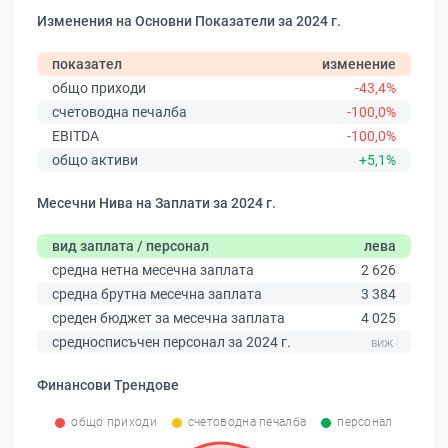
Изменения на Основни Показатели за 2024 г.
показател
изменение
общо приходи
-43,4%
счетоводна печалба
-100,0%
EBITDA
-100,0%
общо активи
+5,1%
Месечни Нива на Заплати за 2024 г.
вид заплата / персонал
лева
средна нетна месечна заплата
2 626
средна брутна месечна заплата
3 384
среден бюджет за месечна заплата
4 025
средносписъчен персонал за 2024 г.
Финансови Трендове
общо приходи
счетоводна печалба
персонал