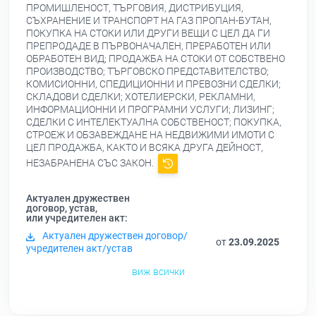
ПРОМИШЛЕНОСТ, ТЪРГОВИЯ, ДИСТРИБУЦИЯ,
СЪХРАНЕНИЕ И ТРАНСПОРТ НА ГАЗ ПРОПАН-БУТАН,
ПОКУПКА НА СТОКИ ИЛИ ДРУГИ ВЕЩИ С ЦЕЛ ДА ГИ
ПРЕПРОДАДЕ В ПЪРВОНАЧАЛЕН, ПРЕРАБОТЕН ИЛИ
ОБРАБОТЕН ВИД; ПРОДАЖБА НА СТОКИ ОТ СОБСТВЕНО
ПРОИЗВОДСТВО; ТЪРГОВСКО ПРЕДСТАВИТЕЛСТВО;
КОМИСИОННИ, СПЕДИЦИОННИ И ПРЕВОЗНИ СДЕЛКИ;
СКЛАДОВИ СДЕЛКИ; ХОТЕЛИЕРСКИ, РЕКЛАМНИ,
ИНФОРМАЦИОННИ И ПРОГРАМНИ УСЛУГИ; ЛИЗИНГ;
СДЕЛКИ С ИНТЕЛЕКТУАЛНА СОБСТВЕНОСТ; ПОКУПКА,
СТРОЕЖ И ОБЗАВЕЖДАНЕ НА НЕДВИЖИМИ ИМОТИ С
ЦЕЛ ПРОДАЖБА, КАКТО И ВСЯКА ДРУГА ДЕЙНОСТ,
НЕЗАБРАНЕНА СЪС ЗАКОН.
Актуален дружествен
договор, устав,
или учредителен акт:
Актуален дружествен договор/
от
23.09.2025
учредителен акт/устав
виж всички