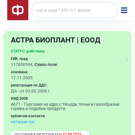
АСТРА БИОПЛАНТ | ЕООД
СТАТУС:
действащ
ЕИК, град:
117650594,
Сливо поле
основана:
17.11.2005
регистрация по ДДС:
ДА - от 03.05.2006 г.
КИД 2008:
4671 -
Търговия на едро с твърди, течни и газообразни
горива и подобни продукти
публични контакти:
натисни тук
състояние в регистъра към
07.08.2026