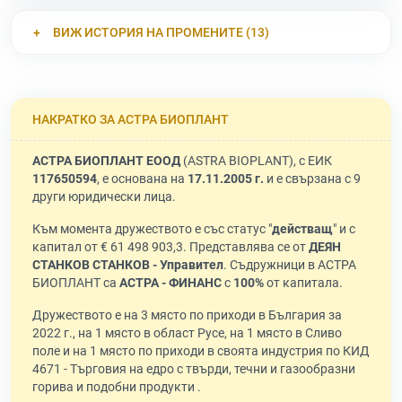
ВИЖ ИСТОРИЯ НА ПРОМЕНИТЕ (13)
НАКРАТКО ЗА АСТРА БИОПЛАНТ
АСТРА БИОПЛАНТ ЕООД
(ASTRA BIOPLANT), с ЕИК
117650594
, е основана на
17.11.2005 г.
и е свързана с 9
други юридически лица.
Към момента дружеството е със статус "
действащ
" и с
капитал от € 61 498 903,3. Представлява се от
ДЕЯН
СТАНКОВ СТАНКОВ - Управител
. Съдружници в АСТРА
БИОПЛАНТ са
АСТРА - ФИНАНС
с
100%
от капитала.
Дружеството е на 3 място по приходи в България за
2022 г., на 1 място в област Русе, на 1 място в Сливо
поле и на 1 място по приходи в своята индустрия по КИД
4671 - Търговия на едро с твърди, течни и газообразни
горива и подобни продукти .