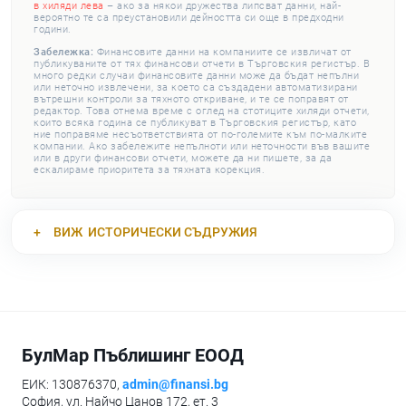
в хиляди лева
– ако за някои дружества липсват данни, най-
вероятно те са преустановили дейността си още в предходни
години.
Забележка:
Финансовите данни на компаниите се извличат от
публикуваните от тях финансови отчети в Търговския регистър. В
много редки случаи финансовите данни може да бъдат непълни
или неточно извлечени, за което са създадени автоматизирани
вътрешни контроли за тяхното откриване, и те се поправят от
редактор. Това отнема време с оглед на стотиците хиляди отчети,
които всяка година се публикуват в Търговския регистър, като
ние поправяме несъответствията от по-големите към по-малките
компании. Ако забележите непълноти или неточности във вашите
или в други финансови отчети, можете да ни пишете, за да
ескалираме приоритета за тяхната корекция.
ВИЖ
ИСТОРИЧЕСКИ СЪДРУЖИЯ
БулМар Пъблишинг ЕООД
ЕИК: 130876370,
admin@finansi.bg
София, ул. Найчо Цанов 172, ет. 3