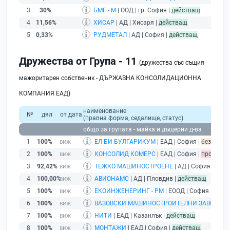
3
30%
БМГ - М
| ООД | гр. София |
действащ
4
11,56%
ХИСАР
| АД | Хисаря |
действащ
5
0,33%
РУДМЕТАЛ
| АД | София |
действащ
Дружества от Група - 11
(дружества със същия
мажоритарен собственик - ДЪРЖАВНА КОНСОЛИДАЦИОННА
КОМПАНИЯ ЕАД)
наименование
№
дял
от дата
(правна форма, седалище, статус)
общо за групата - майка и дъщерни д-ва
1
100%
ЕЛ БИ БУЛГАРИКУМ
| ЕАД | София |
без подад
2
100%
КОНСОЛИД КОМЕРС
| ЕАД | София |
производ
3
92,42%
ТЕЖКО МАШИНОСТРОЕНЕ
| АД | София |
прои
4
100,00%
АВИОНАМС
| АД | Пловдив |
действащ
5
100%
ЕКОИНЖЕНЕРИНГ - РМ
| ЕООД | София |
дейс
6
100%
ВАЗОВСКИ МАШИНОСТРОИТЕЛНИ ЗАВОДИ
| 
7
100%
НИТИ
| ЕАД | Казанлък |
действащ
8
100%
МОНТАЖИ
| ЕАД | София |
действащ