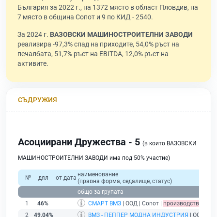
България за 2022 г., на 1372 място в област Пловдив, на
7 място в община Сопот и 9 по КИД - 2540.
За 2024 г.
ВАЗОВСКИ МАШИНОСТРОИТЕЛНИ ЗАВОДИ
реализира -97,3% спад на приходите, 54,0% ръст на
печалбата, 51,7% ръст на EBITDA, 12,0% ръст на
активите.
СЪДРУЖИЯ
Асоциирани Дружества - 5
(в които ВАЗОВСКИ
МАШИНОСТРОИТЕЛНИ ЗАВОДИ има под 50% участие)
наименование
№
дял
от дата
(правна форма, седалище, статус)
общо за групата
1
46%
СМАРТ ВМЗ
| ООД | Сопот |
производство по л
2
49,04%
ВМЗ - ПЕППЕР МОДНА ИНДУСТРИЯ
| ООД | Со