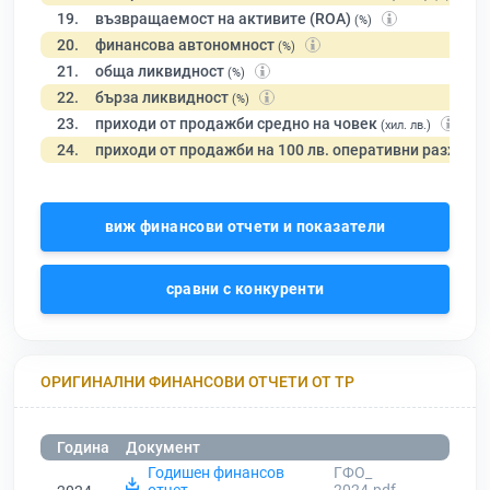
19.
възвращаемост на активите (ROA)
(%)
20.
финансова автономност
(%)
21.
обща ликвидност
(%)
22.
бърза ликвидност
(%)
23.
приходи от продажби средно на човек
(хил. лв.)
24.
приходи от продажби на 100 лв. оперативни разходи
виж финансови отчети и показатели
сравни с конкуренти
ОРИГИНАЛНИ ФИНАНСОВИ ОТЧЕТИ ОТ ТР
Година
Документ
Годишен финансов
ГФО_