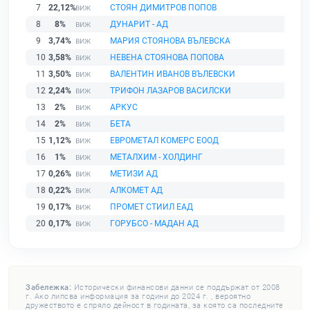
7
22,12%
СТОЯН ДИМИТРОВ ПОПОВ
8
8%
ДУНАРИТ - АД
9
3,74%
МАРИЯ СТОЯНОВА ВЪЛЕВСКА
10
3,58%
НЕВЕНА СТОЯНОВА ПОПОВА
11
3,50%
ВАЛЕНТИН ИВАНОВ ВЪЛЕВСКИ
12
2,24%
ТРИФОН ЛАЗАРОВ ВАСИЛСКИ
13
2%
АРКУС
14
2%
БЕТА
15
1,12%
ЕВРОМЕТАЛ КОМЕРС ЕООД
16
1%
МЕТАЛХИМ - ХОЛДИНГ
17
0,26%
МЕТИЗИ АД
18
0,22%
АЛКОМЕТ АД
19
0,17%
ПРОМЕТ СТИИЛ ЕАД
20
0,17%
ГОРУБСО - МАДАН АД
Забележка:
Исторически финансови данни се поддържат от 2008
г. Ако липсва информация за години до 2024 г. , вероятно
дружеството е спряло дейност в годината, за която са последните