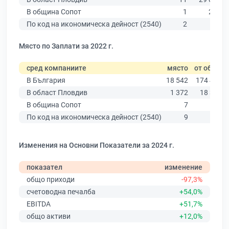
В община Сопот
1
275
По код на икономическа дейност (2540)
2
19
Място по Заплати за 2022 г.
сред компаниите
място
от общо
В България
18 542
174 403
В област Пловдив
1 372
18 305
В община Сопот
7
171
По код на икономическа дейност (2540)
9
20
Изменения на Основни Показатели за 2024 г.
показател
изменение
общо приходи
-97,3%
счетоводна печалба
+54,0%
EBITDA
+51,7%
общо активи
+12,0%