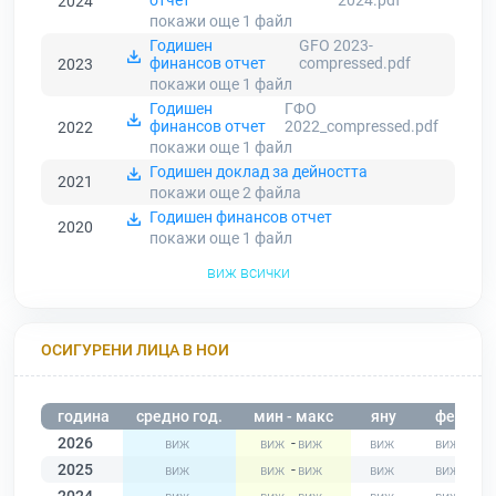
отчет
2024.pdf
2024
покажи още 1
файл
Годишен
GFO 2023-
финансов отчет
compressed.pdf
2023
покажи още 1
файл
Годишен
ГФО
финансов отчет
2022_compressed.pdf
2022
покажи още 1
файл
Годишен доклад за дейността
2021
покажи още 2
файла
Годишен финансов отчет
2020
покажи още 1
файл
виж всички
ОСИГУРЕНИ ЛИЦА В НОИ
година
средно год.
мин - макс
яну
фев
2026
-
2025
-