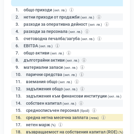
1.
общо приходи
(хил. лв.)
2.
нетни приходи от продажби
(хил. лв.)
3.
разходи за оперативна дейност
(хил. лв.)
4.
разходи за персонала
(хил. лв.)
5.
счетоводна печалба/загуба
(хил. лв.)
6.
EBITDA
(хил. лв.)
7.
общо активи
(хил. лв.)
8.
дълготрайни активи
(хил. лв.)
9.
материални запаси
(хил. лв.)
10.
парични средства
(хил. лв.)
11.
вземания общо
(хил. лв.)
12.
задължения общо
(хил. лв.)
13.
задължения към финансови институции
(хил. лв.)
14.
собствен капитал
(хил. лв.)
15.
средносписъчен персонал
(брой)
16.
средна нетна месечна заплата
(лева)
17.
нетен марж
(%)
18.
възвращаемост на собствения капитал (ROE)
(%)