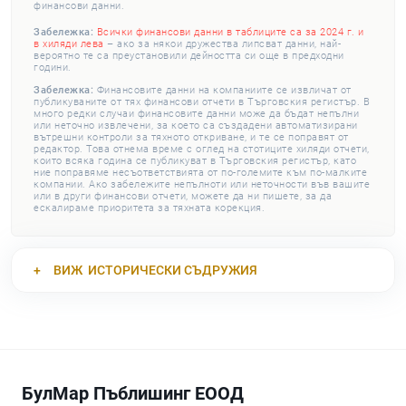
финансови данни.
Забележка:
Всички финансови данни в таблиците са за 2024 г. и
в хиляди лева
– ако за някои дружества липсват данни, най-
вероятно те са преустановили дейността си още в предходни
години.
Забележка:
Финансовите данни на компаниите се извличат от
публикуваните от тях финансови отчети в Търговския регистър. В
много редки случаи финансовите данни може да бъдат непълни
или неточно извлечени, за което са създадени автоматизирани
вътрешни контроли за тяхното откриване, и те се поправят от
редактор. Това отнема време с оглед на стотиците хиляди отчети,
които всяка година се публикуват в Търговския регистър, като
ние поправяме несъответствията от по-големите към по-малките
компании. Ако забележите непълноти или неточности във вашите
или в други финансови отчети, можете да ни пишете, за да
ескалираме приоритета за тяхната корекция.
ВИЖ
ИСТОРИЧЕСКИ СЪДРУЖИЯ
БулМар Пъблишинг ЕООД