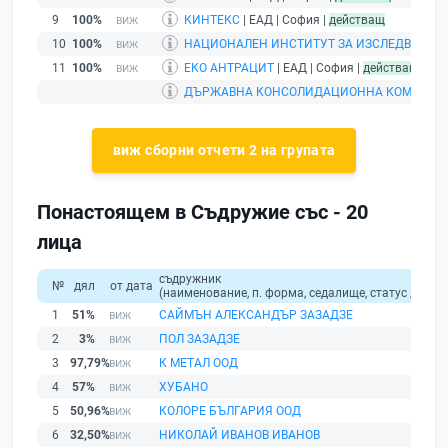
9
100%
КИНТЕКС
| ЕАД | София |
действащ
10
100%
НАЦИОНАЛЕН ИНСТИТУТ ЗА ИЗСЛЕДВАНИЯ
11
100%
ЕКО АНТРАЦИТ
| ЕАД | София |
действащ
ДЪРЖАВНА КОНСОЛИДАЦИОННА КОМПАНИ
виж сборни отчети 2 на групата
Понастоящем в Съдружие със - 20
лица
съдружник
№
дял
от дата
(наименование, п. форма, седалище, статус / физи
1
51%
САЙМЪН АЛЕКСАНДЪР ЗАЗАДЗЕ
2
3%
ПОЛ ЗАЗАДЗЕ
3
97,79%
К МЕТАЛ ООД
4
57%
ХУБАНО
5
50,96%
КОЛОРЕ БЪЛГАРИЯ ООД
6
32,50%
НИКОЛАЙ ИВАНОВ ИВАНОВ