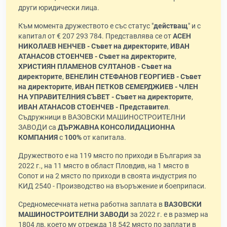
други юридически лица.
Към момента дружеството е със статус "
действащ
" и с
капитал от € 207 293 784. Представлява се от
АСЕН
НИКОЛАЕВ НЕНЧЕВ - Съвет на директорите
,
ИВАН
АТАНАСОВ СТОЕНЧЕВ - Съвет на директорите
,
ХРИСТИЯН ПЛАМЕНОВ СУЛТАНОВ - Съвет на
директорите
,
ВЕНЕЛИН СТЕФАНОВ ГЕОРГИЕВ - Съвет
на директорите
,
ИВАН ПЕТКОВ СЕМЕРДЖИЕВ - ЧЛЕН
НА УПРАВИТЕЛНИЯ СЪВЕТ - Съвет на директорите
,
ИВАН АТАНАСОВ СТОЕНЧЕВ - Представител
.
Съдружници в ВАЗОВСКИ МАШИНОСТРОИТЕЛНИ
ЗАВОДИ са
ДЪРЖАВНА КОНСОЛИДАЦИОННА
КОМПАНИЯ
с
100%
от капитала.
Дружеството е на 119 място по приходи в България за
2022 г., на 11 място в област Пловдив, на 1 място в
Сопот и на 2 място по приходи в своята индустрия по
КИД 2540 - Производство на въоръжение и боеприпаси.
Средномесечната нетна работна заплата в
ВАЗОВСКИ
МАШИНОСТРОИТЕЛНИ ЗАВОДИ
за 2022 г. е в размер на
1804 лв, което му отрежда 18 542 място по заплати в