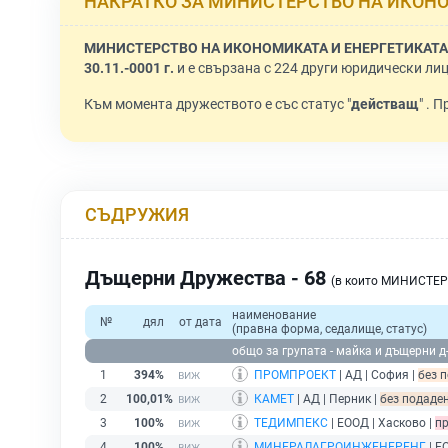
НАКРАТКО ЗА МИНИСТЕРСТВО НА ИКОНО
МИНИСТЕРСТВО НА ИКОНОМИКАТА И ЕНЕРГЕТИКАТА 
30.11.-0001 г.
и е свързана с 224 други юридически лиц
Към момента дружеството е със статус "
действащ
" . 
СЪДРУЖИЯ
Дъщерни Дружества - 68
(в които МИНИСТЕР
наименование
№
дял
от дата
(правна форма, седалище, статус)
общо за групата - майка и дъщерни д
1
394%
ПРОМПРОЕКТ
| АД | София |
без 
2
100,01%
КАМЕТ
| АД | Перник |
без подаден
3
100%
ТЕДИМПЕКС
| ЕООД | Хасково |
пр
4
100%
МИНЕРАЛАГРОИНЖЕНЕРЕНГ
| Е