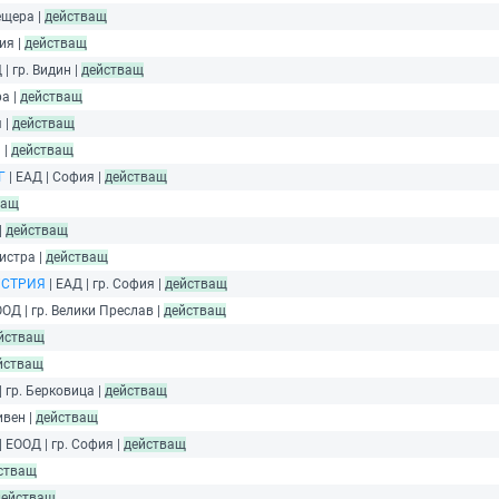
ещера |
действащ
ия |
действащ
 | гр. Видин |
действащ
ра |
действащ
 |
действащ
 |
действащ
Г
| ЕАД | София |
действащ
ващ
|
действащ
листра |
действащ
УСТРИЯ
| ЕАД | гр. София |
действащ
ООД | гр. Велики Преслав |
действащ
йстващ
йстващ
| гр. Берковица |
действащ
ивен |
действащ
| ЕООД | гр. София |
действащ
стващ
действащ