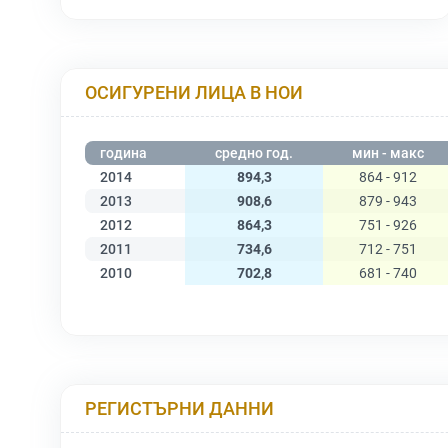
ОСИГУРЕНИ ЛИЦА В НОИ
година
средно год.
мин - макс
2014
894,3
864 - 912
2013
908,6
879 - 943
2012
864,3
751 - 926
2011
734,6
712 - 751
2010
702,8
681 - 740
РЕГИСТЪРНИ ДАННИ