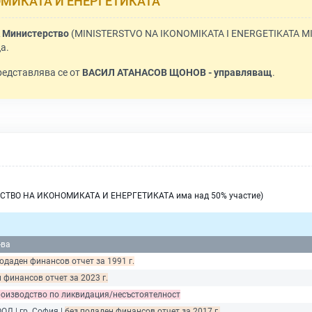
МИКАТА И ЕНЕРГЕТИКАТА
Министерство
(MINISTERSTVO NA IKONOMIKATA I ENERGETIKATA MI
а.
Представлява се от
ВАСИЛ АТАНАСОВ ЩОНОВ - управляващ
.
СТВО НА ИКОНОМИКАТА И ЕНЕРГЕТИКАТА има над 50% участие)
-ва
подаден финансов отчет за 1991 г.
 финансов отчет за 2023 г.
оизводство по ликвидация/несъстоятелност
ООД | гр. София |
без подаден финансов отчет за 2017 г.