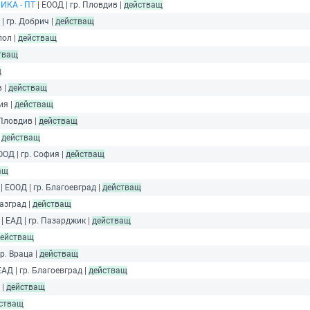
ИКА - ПТ
| ЕООД | гр. Пловдив |
действащ
| гр. Добрич |
действащ
пол |
действащ
тващ
щ
в |
действащ
ия |
действащ
 Пловдив |
действащ
|
действащ
ООД | гр. София |
действащ
ащ
| ЕООД | гр. Благоевград |
действащ
Разград |
действащ
| ЕАД | гр. Пазарджик |
действащ
ействащ
гр. Враца |
действащ
ЕАД | гр. Благоевград |
действащ
 |
действащ
стващ