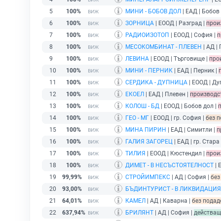
5
100%
МИНИ - БОБОВ ДОЛ
| ЕАД | Бобов
6
100%
ЗОРНИЦА
| ЕООД | Разград |
прои
7
100%
РАДИОИЗОТОП
| ЕООД | София |
п
8
100%
МЕСОКОМБИНАТ - ПЛЕВЕН
| АД |
9
100%
ЛЕВИНА
| ЕООД | Търговище |
про
10
100%
МИНИ - ПЕРНИК
| ЕАД | Перник |
11
100%
СЕРДИКА - ДУПНИЦА
| ЕООД | Ду
12
100%
ЕКОЕЛ
| ЕАД | Плевен |
производс
13
100%
КОЛОШ - БД
| ЕООД | Бобов дол |
14
100%
ГЕО - МГ
| ЕООД | гр. София |
без п
15
100%
МИНА ПИРИН
| ЕАД | Симитли |
п
16
100%
ГАЛИЯ ЗАГОРЕЦ
| ЕАД | гр. Стара
17
100%
ТИЛИЯ
| ЕООД | Кюстендил |
прои
18
100%
ДИМЕТ - В НЕСЪСТОЯТЕЛНОСТ
| 
19
99,99%
СТРОЙИМПЕКС
| АД | София |
без
20
93,00%
БЪДИНТУРИСТ - В ЛИКВИДАЦИЯ
21
64,01%
КАМЕЛ
| АД | Каварна |
без подад
22
637,94%
БРИЛЯНТ
| АД | София |
действа