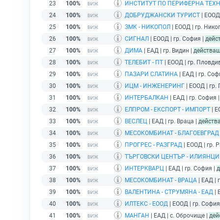
23
100%
ИНСТИТУТ ПО ПЕРИФЕРНА ТЕХН
24
100%
ДОБРУДЖАНСКИ ТУРИСТ
| ЕООД 
25
100%
ЗМК - НИКОПОЛ
| ЕООД | гр. Нико
26
100%
СИГНАЛ
| ЕООД | гр. София |
дейс
27
100%
ДИМА
| ЕАД | гр. Видин |
действа
28
100%
ТЕЛЕБИТ - ПТ
| ЕООД | гр. Пловди
29
100%
ПАЗАРИ СЛАТИНА
| ЕАД | гр. Соф
30
100%
ИЦМ - ИНЖЕНЕРИНГ
| ЕООД | гр.
31
100%
ИНТЕРБАЛКАН
| ЕАД | гр. София 
32
100%
ЕЛПРОМ - ЕКСПОРТ - ИМПОРТ
| Е
33
100%
ВЕСЛЕЦ
| ЕАД | гр. Враца |
действ
34
100%
МЕСОКОМБИНАТ - БЛАГОЕВГРАД
35
100%
ПРОГРЕС - РАЗГРАД
| ЕООД | гр. 
36
100%
ТЪРГОВСКИ ЦЕНТЪР - ИЛИЯНЦИ
37
100%
ИНТЕРКВАРЦ
| ЕАД | гр. София |
д
38
100%
МЕСОКОМБИНАТ - ВРАЦА
| ЕАД | 
39
100%
ВАЛЕНТИНА - СТРУМЯНА - ЕАД
| 
40
100%
ИЛТЕКС - ЕООД
| ЕООД | гр. София
41
100%
МАНГАН
| ЕАД | с. Оброчище |
дей