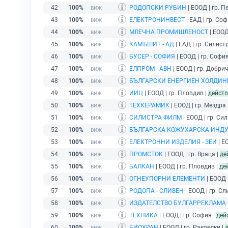
42
100%
РОДОПСКИ РУБИН
| ЕООД | гр. П
43
100%
ЕЛЕКТРОНИНВЕСТ
| ЕАД | гр. Соф
44
100%
МЛЕЧНА ПРОМИШЛЕНОСТ
| ЕООД
45
100%
КАМЪШИТ - АД
| ЕАД | гр. Силист
46
100%
БУСЕР - СОФИЯ
| ЕООД | гр. София
47
100%
ЕЛПРОМ - АВН
| ЕООД | гр. Добрич
48
100%
БЪЛГАРСКИ ЕНЕРГИЕН ХОЛДИН
49
100%
ИИЦ
| ЕООД | гр. Пловдив |
дейст
50
100%
ТЕХКЕРАМИК
| ЕООД | гр. Мездра 
51
100%
СИЛИСТРА ФИЛМ
| ЕООД | гр. Си
52
100%
БЪЛГАРСКА КОЖУХАРСКА ИНД
53
100%
ЕЛЕКТРОННИ ИЗДЕЛИЯ - ЗЕИ
| Е
54
100%
ПРОМСТОК
| ЕООД | гр. Враца |
де
55
100%
БАЛКАН
| ЕООД | гр. Пловдив |
де
56
100%
ОГНЕУПОРНИ ЕЛЕМЕНТИ
| ЕООД 
57
100%
РОДОПА - СЛИВЕН
| ЕООД | гр. Сл
58
100%
ИЗДАТЕЛСТВО БУЛГАРРЕКЛАМА
59
100%
ТЕХНИКА
| ЕООД | гр. София |
дей
60
100%
БИОХРАН
| ЕООД | гр. Раковски |