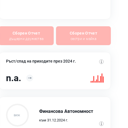
Сборен Отчет
Сборен Отчет
дъщерни дружества
сестри и майка
Ръст/спад на приходите през 2024 г.
n.a.
Финансова Автономност
към 31.12.2024 г.