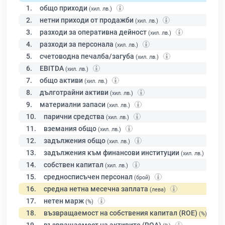
1.
общо приходи
(хил. лв.)
2.
нетни приходи от продажби
(хил. лв.)
3.
разходи за оперативна дейност
(хил. лв.)
4.
разходи за персонала
(хил. лв.)
5.
счетоводна печалба/загуба
(хил. лв.)
6.
EBITDA
(хил. лв.)
7.
общо активи
(хил. лв.)
8.
дълготрайни активи
(хил. лв.)
9.
материални запаси
(хил. лв.)
10.
парични средства
(хил. лв.)
11.
вземания общо
(хил. лв.)
12.
задължения общо
(хил. лв.)
13.
задължения към финансови институции
(хил. лв.)
14.
собствен капитал
(хил. лв.)
15.
средносписъчен персонал
(брой)
16.
средна нетна месечна заплата
(лева)
17.
нетен марж
(%)
18.
възвращаемост на собствения капитал (ROE)
(%)