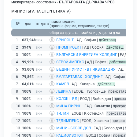
мажоритарен собственик - БЪЛГАРСКАТА ДЪРЖАВА ЧРЕЗ
МИНИСТЪРА НА ЕНЕРГЕТИКАТА)
наименование
№
дял
от дата
(правна форма, седалище, статус)
общо за групата - майка и дъщерни д-ва
1
637,94%
БРИЛЯНТ
| АД | София |
действащ
2
394%
ПРОМПРОЕКТ
| АД | София |
действащ
3
100%
БЪЛГАРСКИ ЕНЕРГИЕН ХОЛДИНГ
| ЕАД | Со
4
99,99%
СТРОЙИМПЕКС
| АД | София |
действащ
5
93,00%
БЪДИНТУРИСТ - В ЛИКВИДАЦИЯ
| АД | Видин
6
79,86%
БУЛГАРТАБАК - ХОЛДИНГ
| АД | София |
дейс
7
64,01%
КАМЕЛ
| АД | Каварна |
действащ
8
100%
ЛЕВИНА
| ЕООД | Търговище |
прекратяване н
9
100%
КОЛОШ - БД
| ЕООД | Бобов дол |
прекратяване
10
100%
МИНА ПИРИН
| ЕАД | Симитли |
прекратяване
11
100%
ТИЛИЯ
| ЕООД | Кюстендил |
прекратяване на
12
100%
ТЕДИМПЕКС
| ЕООД | Хасково |
прекратяване 
13
100%
МИНИ - БОБОВ ДОЛ
| ЕАД | Бобов дол |
прекра
14
100%
РАДИОИЗОТОП
| ЕООД | София |
прекратяване