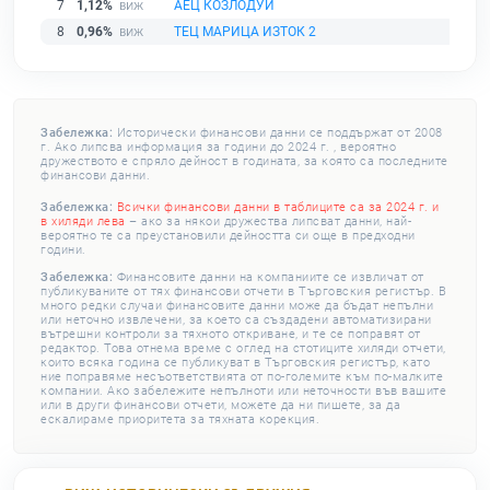
7
1,12%
АЕЦ КОЗЛОДУЙ
8
0,96%
ТЕЦ МАРИЦА ИЗТОК 2
Забележка:
Исторически финансови данни се поддържат от 2008
г. Ако липсва информация за години до 2024 г. , вероятно
дружеството е спряло дейност в годината, за която са последните
финансови данни.
Забележка:
Всички финансови данни в таблиците са за 2024 г. и
в хиляди лева
– ако за някои дружества липсват данни, най-
вероятно те са преустановили дейността си още в предходни
години.
Забележка:
Финансовите данни на компаниите се извличат от
публикуваните от тях финансови отчети в Търговския регистър. В
много редки случаи финансовите данни може да бъдат непълни
или неточно извлечени, за което са създадени автоматизирани
вътрешни контроли за тяхното откриване, и те се поправят от
редактор. Това отнема време с оглед на стотиците хиляди отчети,
които всяка година се публикуват в Търговския регистър, като
ние поправяме несъответствията от по-големите към по-малките
компании. Ако забележите непълноти или неточности във вашите
или в други финансови отчети, можете да ни пишете, за да
ескалираме приоритета за тяхната корекция.