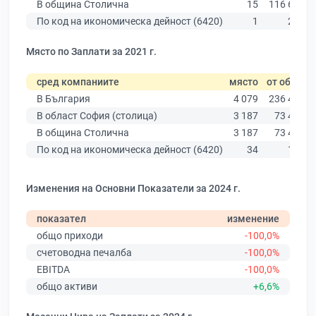
В община Столична
15
116 667
По код на икономическа дейност (6420)
1
245
Място по Заплати за 2021 г.
сред компаниите
място
от общо
В България
4 079
236 445
В област София (столица)
3 187
73 443
В община Столична
3 187
73 443
По код на икономическа дейност (6420)
34
157
Изменения на Основни Показатели за 2024 г.
показател
изменение
общо приходи
-100,0%
счетоводна печалба
-100,0%
EBITDA
-100,0%
общо активи
+6,6%