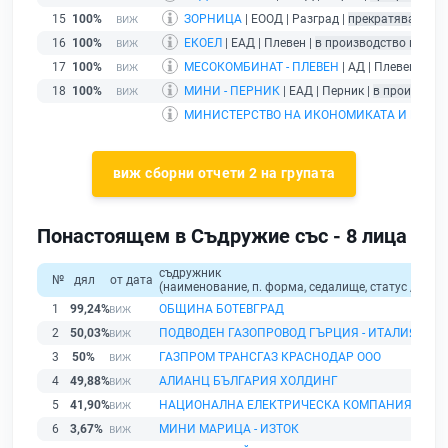
15
100%
ЗОРНИЦА
| ЕООД | Разград |
прекратяване на
16
100%
ЕКОЕЛ
| ЕАД | Плевен |
в производство по ли
17
100%
МЕСОКОМБИНАТ - ПЛЕВЕН
| АД | Плевен |
в п
18
100%
МИНИ - ПЕРНИК
| ЕАД | Перник |
в производс
МИНИСТЕРСТВО НА ИКОНОМИКАТА И ЕНЕР
виж сборни отчети 2 на групата
Понастоящем в Съдружие със - 8 лица
съдружник
№
дял
от дата
(наименование, п. форма, седалище, статус / физи
1
99,24%
ОБЩИНА БОТЕВГРАД
2
50,03%
ПОДВОДЕН ГАЗОПРОВОД ГЪРЦИЯ - ИТАЛИЯ ПОС
3
50%
ГАЗПРОМ ТРАНСГАЗ КРАСНОДАР ООО
4
49,88%
АЛИАНЦ БЪЛГАРИЯ ХОЛДИНГ
5
41,90%
НАЦИОНАЛНА ЕЛЕКТРИЧЕСКА КОМПАНИЯ
6
3,67%
МИНИ МАРИЦА - ИЗТОК