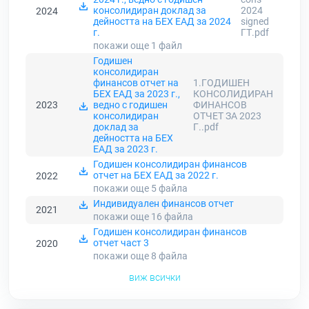
консолидиран доклад за
2024
2024
дейността на БЕХ ЕАД за 2024
signed
г.
ГТ.pdf
покажи още 1
файл
Годишен
консолидиран
финансов отчет на
1.ГОДИШЕН
БЕХ ЕАД за 2023 г.,
КОНСОЛИДИРАН
2023
ведно с годишен
ФИНАНСОВ
консолидиран
ОТЧЕТ ЗА 2023
доклад за
Г..pdf
дейността на БЕХ
ЕАД за 2023 г.
Годишен консолидиран финансов
отчет на БЕХ ЕАД за 2022 г.
2022
покажи още 5
файла
Индивидуален финансов отчет
2021
покажи още 16
файла
Годишен консолидиран финансов
отчет част 3
2020
покажи още 8
файла
виж всички