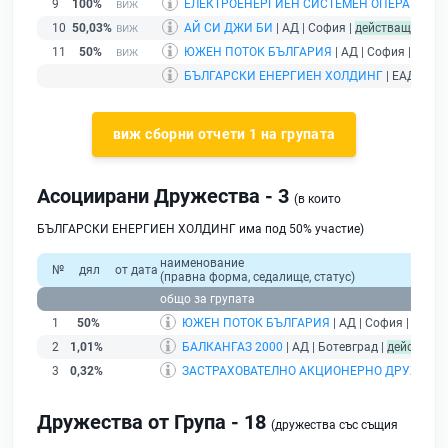
9
100%
ЕЛЕКТРОЕНЕРГИЕН СИСТЕМЕН ОПЕРАТОР
| 
10
50,03%
АЙ СИ ДЖИ БИ
| АД | София |
действащ
11
50%
ЮЖЕН ПОТОК БЪЛГАРИЯ
| АД | София |
дейс
БЪЛГАРСКИ ЕНЕРГИЕН ХОЛДИНГ
| ЕАД | Со
виж сборни отчети 1 на групата
Асоциирани Дружества - 3
(в които
БЪЛГАРСКИ ЕНЕРГИЕН ХОЛДИНГ има под 50% участие)
наименование
№
дял
от дата
(правна форма, седалище, статус)
общо за групата
1
50%
ЮЖЕН ПОТОК БЪЛГАРИЯ
| АД | София |
дейст
2
1,01%
БАЛКАНГАЗ 2000
| АД | Ботевград |
действащ
3
0,32%
ЗАСТРАХОВАТЕЛНО АКЦИОНЕРНО ДРУЖЕСТВ
Дружества от Група - 18
(дружества със същия