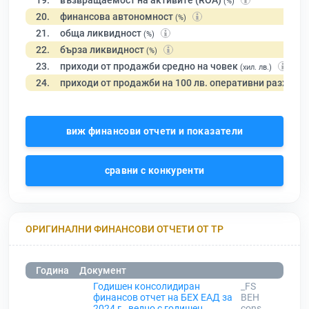
19.
възвращаемост на активите (ROA)
(%)
20.
финансова автономност
(%)
21.
обща ликвидност
(%)
22.
бърза ликвидност
(%)
23.
приходи от продажби средно на човек
(хил. лв.)
24.
приходи от продажби на 100 лв. оперативни разходи
виж финансови отчети и показатели
сравни с конкуренти
ОРИГИНАЛНИ ФИНАНСОВИ ОТЧЕТИ ОТ ТР
Година
Документ
Годишен консолидиран
_FS
финансов отчет на БЕХ ЕАД за
BEH
2024 г., ведно с годишен
cons