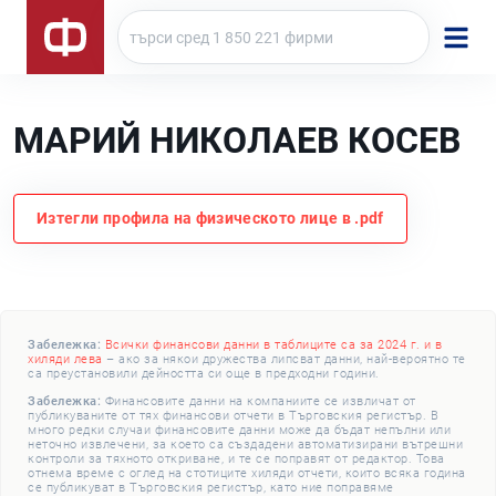
МАРИЙ НИКОЛАЕВ КОСЕВ
Изтегли профила на физическото лице в .pdf
Забележка:
Всички финансови данни в таблиците са за 2024 г. и в
хиляди лева
– ако за някои дружества липсват данни, най-вероятно те
са преустановили дейността си още в предходни години.
Забележка:
Финансовите данни на компаниите се извличат от
публикуваните от тях финансови отчети в Търговския регистър. В
много редки случаи финансовите данни може да бъдат непълни или
неточно извлечени, за което са създадени автоматизирани вътрешни
контроли за тяхното откриване, и те се поправят от редактор. Това
отнема време с оглед на стотиците хиляди отчети, които всяка година
се публикуват в Търговския регистър, като ние поправяме