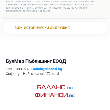
несъответствията от по-големите към по-малките компании. Ако
забележите непълноти или неточности във вашите или в други
финансови отчети, можете да ни пишете, за да ескалираме
приоритета за тяхната корекция.
ВИЖ
ИСТОРИЧЕСКИ СЪДРУЖИЯ
БулМар Пъблишинг ЕООД
ЕИК: 130876370,
admin@finansi.bg
София, ул. Найчо Цанов 172, ет. 3