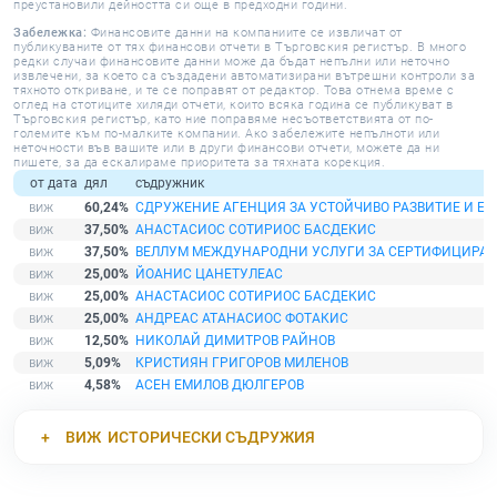
преустановили дейността си още в предходни години.
Забележка:
Финансовите данни на компаниите се извличат от
публикуваните от тях финансови отчети в Търговския регистър. В много
редки случаи финансовите данни може да бъдат непълни или неточно
извлечени, за което са създадени автоматизирани вътрешни контроли за
тяхното откриване, и те се поправят от редактор. Това отнема време с
оглед на стотиците хиляди отчети, които всяка година се публикуват в
Търговския регистър, като ние поправяме несъответствията от по-
големите към по-малките компании. Ако забележите непълноти или
неточности във вашите или в други финансови отчети, можете да ни
пишете, за да ескалираме приоритета за тяхната корекция.
от дата
дял
съдружник
60,24%
СДРУЖЕНИЕ АГЕНЦИЯ ЗА УСТОЙЧИВО РАЗВИТИЕ И ЕВ
37,50%
АНАСТАСИОС СОТИРИОС БАСДЕКИС
37,50%
ВЕЛЛУМ МЕЖДУНАРОДНИ УСЛУГИ ЗА СЕРТИФИЦИРАН
25,00%
ЙОАНИС ЦАНЕТУЛЕАС
25,00%
АНАСТАСИОС СОТИРИОС БАСДЕКИС
25,00%
АНДРЕАС АТАНАСИОС ФОТАКИС
12,50%
НИКОЛАЙ ДИМИТРОВ РАЙНОВ
5,09%
КРИСТИЯН ГРИГОРОВ МИЛЕНОВ
4,58%
АСЕН ЕМИЛОВ ДЮЛГЕРОВ
ВИЖ
ИСТОРИЧЕСКИ СЪДРУЖИЯ