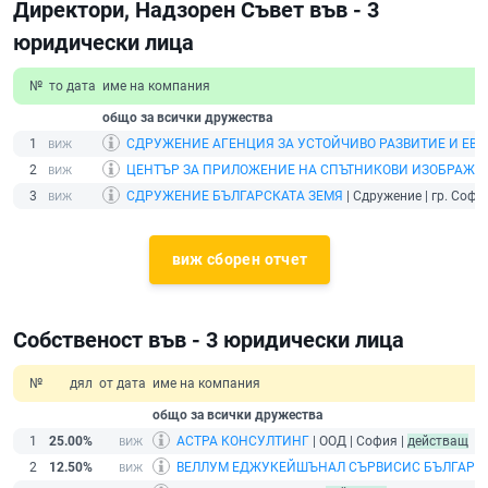
Директори, Надзорен Съвет във - 3
юридически лица
№
то дата
име на компания
общо за всички дружества
1
СДРУЖЕНИЕ АГЕНЦИЯ ЗА УСТОЙЧИВО РАЗВИТИЕ И ЕВР
2
ЦЕНТЪР ЗА ПРИЛОЖЕНИЕ НА СПЪТНИКОВИ ИЗОБРАЖЕН
3
СДРУЖЕНИЕ БЪЛГАРСКАТА ЗЕМЯ
| Сдружение | гр. Софи
виж сборен отчет
Собственост във - 3 юридически лица
№
дял
от дата
име на компания
общо за всички дружества
1
25.00%
АСТРА КОНСУЛТИНГ
| ООД | София |
действащ
2
12.50%
ВЕЛЛУМ ЕДЖУКЕЙШЪНАЛ СЪРВИСИС БЪЛГАРИ