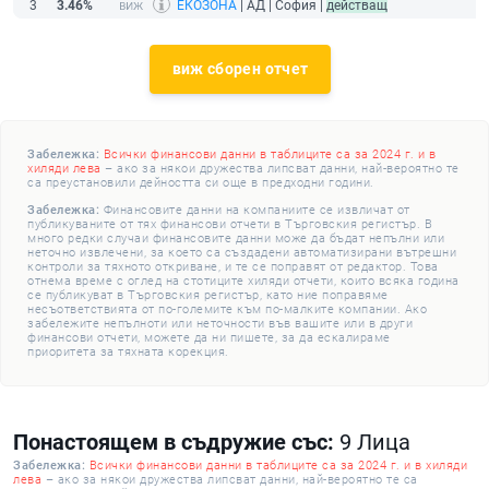
3
3.46%
ЕКОЗОНА
| АД | София |
действащ
виж сборен отчет
Забележка:
Всички финансови данни в таблиците са за 2024 г. и в
хиляди лева
– ако за някои дружества липсват данни, най-вероятно те
са преустановили дейността си още в предходни години.
Забележка:
Финансовите данни на компаниите се извличат от
публикуваните от тях финансови отчети в Търговския регистър. В
много редки случаи финансовите данни може да бъдат непълни или
неточно извлечени, за което са създадени автоматизирани вътрешни
контроли за тяхното откриване, и те се поправят от редактор. Това
отнема време с оглед на стотиците хиляди отчети, които всяка година
се публикуват в Търговския регистър, като ние поправяме
несъответствията от по-големите към по-малките компании. Ако
забележите непълноти или неточности във вашите или в други
финансови отчети, можете да ни пишете, за да ескалираме
приоритета за тяхната корекция.
Понастоящем в съдружие със:
9 Лица
Забележка:
Всички финансови данни в таблиците са за 2024 г. и в хиляди
лева
– ако за някои дружества липсват данни, най-вероятно те са