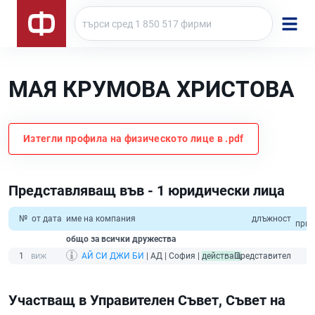
МАЯ КРУМОВА ХРИСТОВА
Изтегли профила на физическото лице в .pdf
Представляващ във - 1 юридически лица
о
№
от дата
име на компания
длъжност
прих
общо за всички дружества
1
АЙ СИ ДЖИ БИ
| АД | София |
действащ
Представител
Участващ в Управителен Съвет, Съвет на