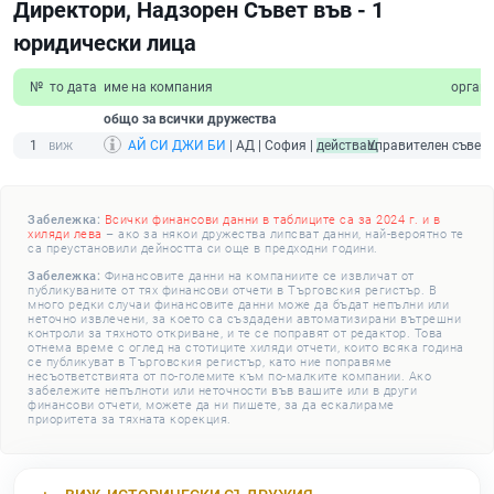
Директори, Надзорен Съвет във - 1
юридически лица
№
то дата
име на компания
орган
общо за всички дружества
1
АЙ СИ ДЖИ БИ
| АД | София |
действащ
Управителен съвет
Забележка:
Всички финансови данни в таблиците са за 2024 г. и в
хиляди лева
– ако за някои дружества липсват данни, най-вероятно те
са преустановили дейността си още в предходни години.
Забележка:
Финансовите данни на компаниите се извличат от
публикуваните от тях финансови отчети в Търговския регистър. В
много редки случаи финансовите данни може да бъдат непълни или
неточно извлечени, за което са създадени автоматизирани вътрешни
контроли за тяхното откриване, и те се поправят от редактор. Това
отнема време с оглед на стотиците хиляди отчети, които всяка година
се публикуват в Търговския регистър, като ние поправяме
несъответствията от по-големите към по-малките компании. Ако
забележите непълноти или неточности във вашите или в други
финансови отчети, можете да ни пишете, за да ескалираме
приоритета за тяхната корекция.