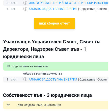
3
ИНСТИТУТ ЗА ЕНЕРГИЙНИ СТРАТЕГИЧЕСКИ ИЗСЛЕДВА
4
АЛИАНС ЗА ДОСТЪПНА ЕНЕРГИЯ
| Сдружение | София |
д
виж сборен отчет
Участващ в Управителен Съвет, Съвет на
Директори, Надзорен Съвет във - 1
юридически лица
№
то дата
име на компания
общо за всички дружества
1
АЛИАНС ЗА ДОСТЪПНА ЕНЕРГИЯ
| Сдружение | София |
д
Собственост във - 3 юридически лица
№
дял
от дата
име на компания