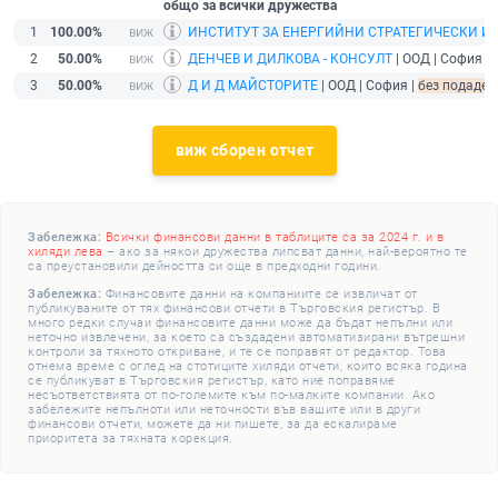
общо за всички дружества
1
100.00%
ИНСТИТУТ ЗА ЕНЕРГИЙНИ СТРАТЕГИЧЕСКИ И
2
50.00%
ДЕНЧЕВ И ДИЛКОВА - КОНСУЛТ
| ООД | София |
3
50.00%
Д И Д МАЙСТОРИТЕ
| ООД | София |
без подаден
виж сборен отчет
Забележка:
Всички финансови данни в таблиците са за 2024 г. и в
хиляди лева
– ако за някои дружества липсват данни, най-вероятно те
са преустановили дейността си още в предходни години.
Забележка:
Финансовите данни на компаниите се извличат от
публикуваните от тях финансови отчети в Търговския регистър. В
много редки случаи финансовите данни може да бъдат непълни или
неточно извлечени, за което са създадени автоматизирани вътрешни
контроли за тяхното откриване, и те се поправят от редактор. Това
отнема време с оглед на стотиците хиляди отчети, които всяка година
се публикуват в Търговския регистър, като ние поправяме
несъответствията от по-големите към по-малките компании. Ако
забележите непълноти или неточности във вашите или в други
финансови отчети, можете да ни пишете, за да ескалираме
приоритета за тяхната корекция.