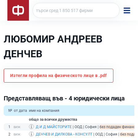
ЛЮБОМИР АНДРЕЕВ
ДЕНЧЕВ
Изтегли профила на физическото лице в .pdf
Представляващ във - 4 юридически лица
№
от дата
име на компания
общо за всички дружества
1
Д И Д МАЙСТОРИТЕ
| ООД | София |
без подаден финансов
2
ДЕНЧЕВ И ДИЛКОВА - КОНСУЛТ
| ООД | София |
без подад