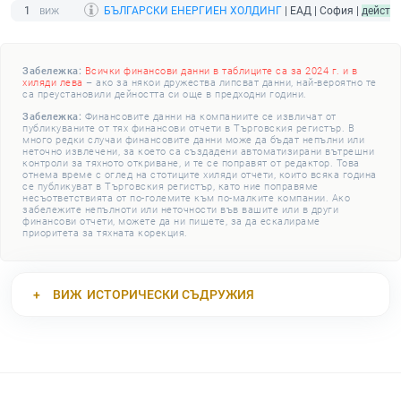
1
БЪЛГАРСКИ ЕНЕРГИЕН ХОЛДИНГ
| ЕАД | София |
действ
Забележка:
Всички финансови данни в таблиците са за 2024 г. и в
хиляди лева
– ако за някои дружества липсват данни, най-вероятно те
са преустановили дейността си още в предходни години.
Забележка:
Финансовите данни на компаниите се извличат от
публикуваните от тях финансови отчети в Търговския регистър. В
много редки случаи финансовите данни може да бъдат непълни или
неточно извлечени, за което са създадени автоматизирани вътрешни
контроли за тяхното откриване, и те се поправят от редактор. Това
отнема време с оглед на стотиците хиляди отчети, които всяка година
се публикуват в Търговския регистър, като ние поправяме
несъответствията от по-големите към по-малките компании. Ако
забележите непълноти или неточности във вашите или в други
финансови отчети, можете да ни пишете, за да ескалираме
приоритета за тяхната корекция.
ВИЖ
ИСТОРИЧЕСКИ СЪДРУЖИЯ