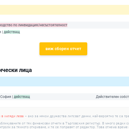
водство по ликвидация/несъстоятелност
я |
действащ
виж сборен отчет
ически лица
 София |
действащ
Действителен собст
и в хиляди лева
– ако за някои дружества липсват данни, най-вероятно те са пр
убликуваните от тях финансови отчети в Търговския регистър. В много редки 
роли за тяхното откриване, и те се поправят от редактор. Това отнема време с