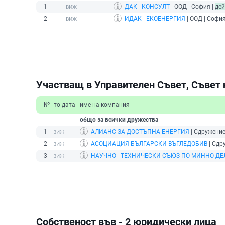
1
ДАК - КОНСУЛТ
| ООД | София |
де
2
ИДАК - ЕКОЕНЕРГИЯ
| ООД | София
Участващ в Управителен Съвет, Съвет 
№
то дата
име на компания
общо за всички дружества
1
АЛИАНС ЗА ДОСТЪПНА ЕНЕРГИЯ
| Сдружение
2
АСОЦИАЦИЯ БЪЛГАРСКИ ВЪГЛЕДОБИВ
| Сдр
3
НАУЧНО - ТЕХНИЧЕСКИ СЪЮЗ ПО МИННО ДЕЛ
Собственост във - 2 юридически лица