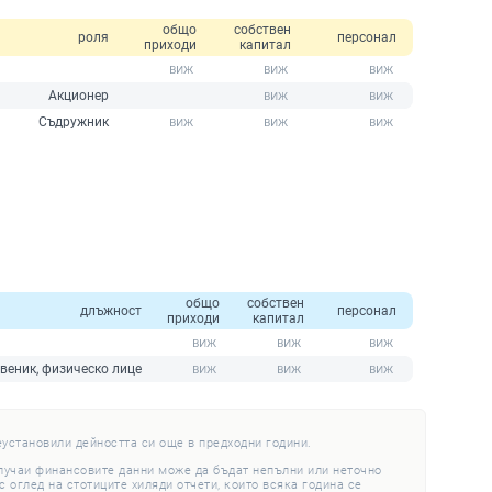
общо
собствен
роля
персонал
приходи
капитал
Акционер
Съдружник
общо
собствен
длъжност
персонал
приходи
капитал
веник, физическо лице
еустановили дейността си още в предходни години.
случаи финансовите данни може да бъдат непълни или неточно
 оглед на стотиците хиляди отчети, които всяка година се