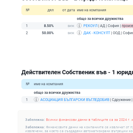
№
дял
от дата
име на компания
общо за всички дружества
1
8.50%
РЕКОУЛ
| АД | София |
произ
2
50.00%
ДАК - КОНСУЛТ
| ООД | Софи
Действителен Собственик във - 1 юрид
№
име на компания
общо за всички дружества
1
АСОЦИАЦИЯ БЪЛГАРСКИ ВЪГЛЕДОБИВ
| Сдружение |
Забележка:
Всички финансови данни в таблиците са за 2024 г. 
Забележка:
Финансовите данни на компаниите се извличат от п
извлечени, за което са създадени автоматизирани вътрешни конт