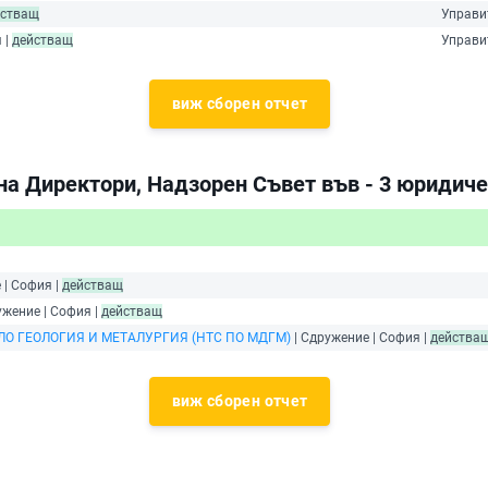
йстващ
Управи
 |
действащ
Управи
виж сборен отчет
на Директори, Надзорен Съвет във - 3 юридиче
 | София |
действащ
ужение | София |
действащ
О ГЕОЛОГИЯ И МЕТАЛУРГИЯ (НТС ПО МДГМ)
| Сдружение | София |
действа
виж сборен отчет