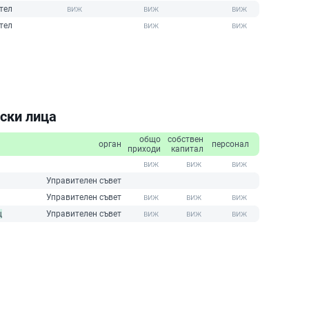
тел
тел
ски лица
общо
собствен
орган
персонал
приходи
капитал
Управителен съвет
Управителен съвет
щ
Управителен съвет