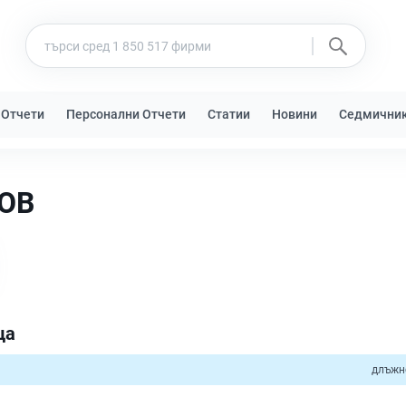
 Отчети
Персонални Отчети
Статии
Новини
Седмични
ОВ
ца
длъжн