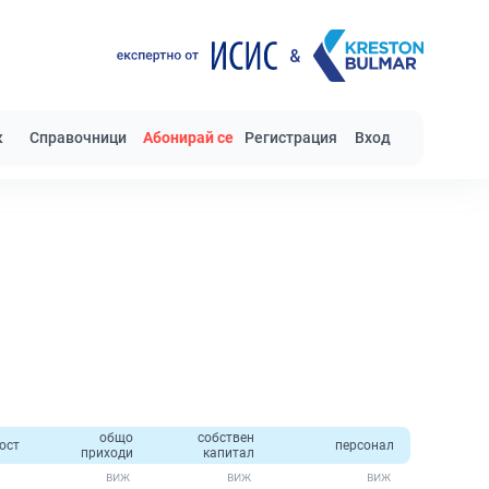
к
Справочници
Абонирай се
Регистрация
Вход
общо
собствен
ост
персонал
приходи
капитал