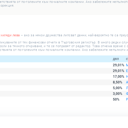
етствията от по-големите към по-малките компании. Ако забележите непълноти
корекция.
 хиляди лева
– ако за някои дружества липсват данни, най-вероятно те са преу
ликуваните от тях финансови отчети в Търговския регистър. В много редки сл
ли за тяхното откриване, и те се поправят от редактор. Това отнема време с о
ствията от по-големите към по-малките компании. Ако забележите непълноти и
дял
с
29,01%
29,01%
17,00%
8,50%
5,00%
3,00%
50%