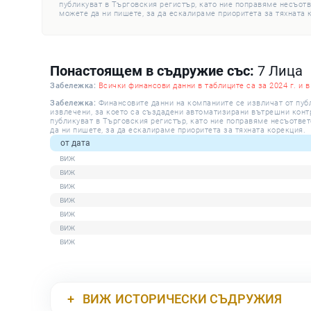
публикуват в Търговския регистър, като ние поправяме несъотв
можете да ни пишете, за да ескалираме приоритета за тяхната 
Понастоящем в съдружие със:
7 Лица
Забележка:
Всички финансови данни в таблиците са за 2024 г. и в
Забележка:
Финансовите данни на компаниите се извличат от пуб
извлечени, за което са създадени автоматизирани вътрешни контро
публикуват в Търговския регистър, като ние поправяме несъответ
да ни пишете, за да ескалираме приоритета за тяхната корекция.
от дата
ВИЖ
ИСТОРИЧЕСКИ СЪДРУЖИЯ