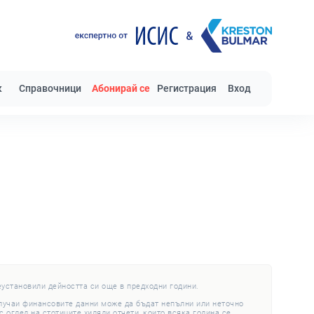
к
Справочници
Абонирай се
Регистрация
Вход
еустановили дейността си още в предходни години.
случаи финансовите данни може да бъдат непълни или неточно
 оглед на стотиците хиляди отчети, които всяка година се