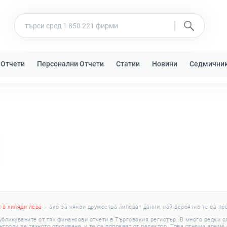
 Отчети
Персонални Отчети
Статии
Новини
Седмични
и в хиляди лева
– ако за някои дружества липсват данни, най-вероятно те са пр
убликуваните от тях финансови отчети в Търговския регистър. В много редки 
роли за тяхното откриване, и те се поправят от редактор. Това отнема време с