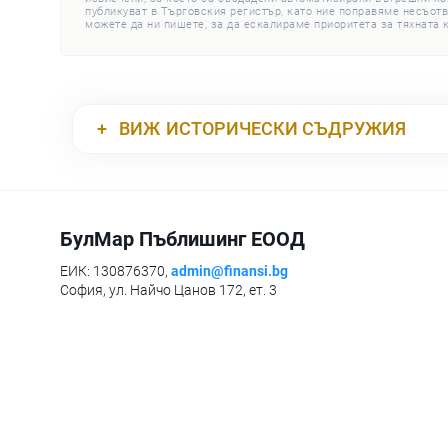
публикуват в Търговския регистър, като ние поправяме несъотв
можете да ни пишете, за да ескалираме приоритета за тяхната 
ВИЖ
ИСТОРИЧЕСКИ СЪДРУЖИЯ
БулМар Пъблишинг ЕООД
ЕИК: 130876370,
admin@finansi.bg
София, ул. Найчо Цанов 172, ет. 3