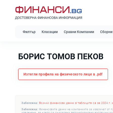
Филтър
Класации
Сравни Компании
Сборни
БОРИС ТОМОВ ПЕКОВ
Изтегли профила на физическото лице в .pdf
Забележка:
Всички финансови данни в таблиците са за 2024 г. 
Забележка:
Финансовите данни на компаниите се извличат от п
извлечени, за което са създадени автоматизирани вътрешни конт