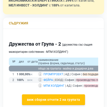
ИКОНОМИКАТА И ЕНЕРГЕТИКАТА
с
394%
от капитала,
МЕЛ ИНВЕСТ - ХОЛДИНГ
с
188%
от капитала.
СЪДРУЖИЯ
Дружества от Група - 2
(дружества със същия
мажоритарен собственик - МТМ ХОЛДИНГ)
наименование
№
дял
от дата
(правна форма, седалище, статус)
общо за групата - майка и дъщерни д-ва
1
1 000,00%
ПРОМПРОЕКТ
| АД | София |
без подаден фина
2
100%
ФЕЙРА
| ЕООД | София |
производство по лик
МТМ ХОЛДИНГ
| АД | София |
производство п
виж сборни отчети 2 на групата