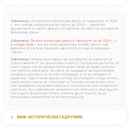
Забележка:
Исторически финансови данни се поддържат от 2008
г. Ако липсва информация за години до 2024 г. , вероятно
дружеството е спряло дейност в годината, за която са последните
финансови данни.
Забележка:
Всички финансови данни в таблиците са за 2024 г. и
в хиляди лева
– ако за някои дружества липсват данни, най-
вероятно те са преустановили дейността си още в предходни
години.
Забележка:
Финансовите данни на компаниите се извличат от
публикуваните от тях финансови отчети в Търговския регистър. В
много редки случаи финансовите данни може да бъдат непълни
или неточно извлечени, за което са създадени автоматизирани
вътрешни контроли за тяхното откриване, и те се поправят от
редактор. Това отнема време с оглед на стотиците хиляди отчети,
които всяка година се публикуват в Търговския регистър, като
ние поправяме несъответствията от по-големите към по-малките
компании. Ако забележите непълноти или неточности във вашите
или в други финансови отчети, можете да ни пишете, за да
ескалираме приоритета за тяхната корекция.
ВИЖ
ИСТОРИЧЕСКИ СЪДРУЖИЯ