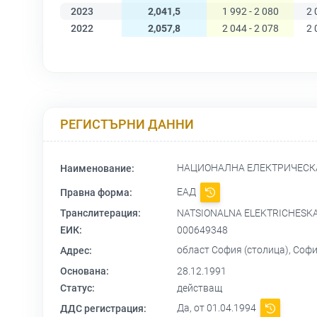
2023
2,041,5
1 992 - 2 080
2 
2022
2,057,8
2 044 - 2 078
2 
РЕГИСТЪРНИ ДАННИ
НАЦИОНАЛНА ЕЛЕКТРИЧЕС
Наименование:
ЕАД
Правна форма:
Транслитерация:
NATSIONALNA ELEKTRICHESK
ЕИК:
000649348
област София (столица), Соф
Адрес:
Основана:
28.12.1991
Статус:
действащ
Да, от 01.04.1994
ДДС регистрация: