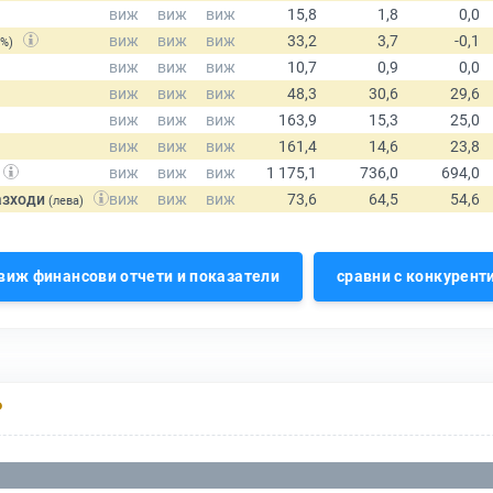
(%)
азходи
(лева)
виж финансови отчети и показатели
сравни с конкурент
Р