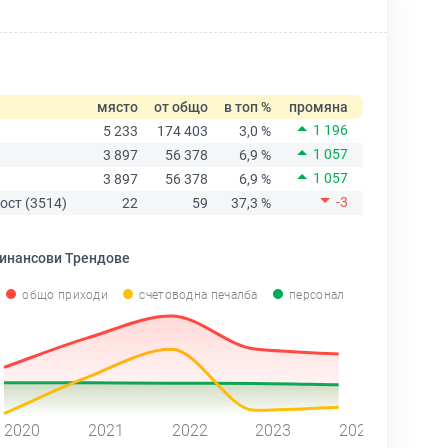
място
от общо
в топ %
промяна
1 196
5 233
174 403
3,0 %
1 057
3 897
56 378
6,9 %
1 057
3 897
56 378
6,9 %
-3
ост (3514)
22
59
37,3 %
инансови Трендове
общо приходи
счетоводна печалба
персонал
2020
2021
2022
2023
2024