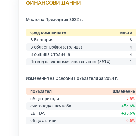
ФИНАНСОВИ ДАННИ
Място по Приходи за 2022 г.
сред компаниите
място
В България
8
В област София (столица)
4
В община Столична
4
По код на икономическа дейност (3514)
1
Изменения на Основни Показатели за 2024 г.
показател
изменение
общо приходи
-7,5%
счетоводна печалба
+54,6%
EBITDA
+35,6%
общо активи
-0,5%