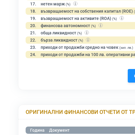
17.
нетен марж
(%)
18.
възвращаемост на собствения капитал (ROE)
19.
възвращаемост на активите (ROA)
(%)
20.
финансова автономност
(%)
21.
обща ликвидност
(%)
22.
бърза ликвидност
(%)
23.
приходи от продажби средно на човек
(хил. лв.)
24.
приходи от продажби на 100 лв. оперативни р
ОРИГИНАЛНИ ФИНАНСОВИ ОТЧЕТИ ОТ Т
Година
Документ