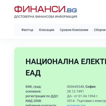
Филтър
Класации
Сравни Компании
Сборни
НАЦИОНАЛНА ЕЛЕКТ
ЕАД
ЕИК, град:
000649348,
София
основана:
28.12.1991
регистрация по ДДС:
ДА - от 01.04.1994 г.
КИД 2008:
3514 -
Търговия с електр
публични контакти:
натисни тук