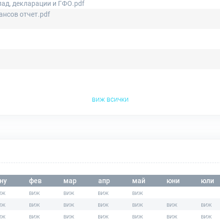
ад, декларации и ГФО.pdf
нсов отчет.pdf
виж всички
ну
фев
мар
апр
май
юни
юли