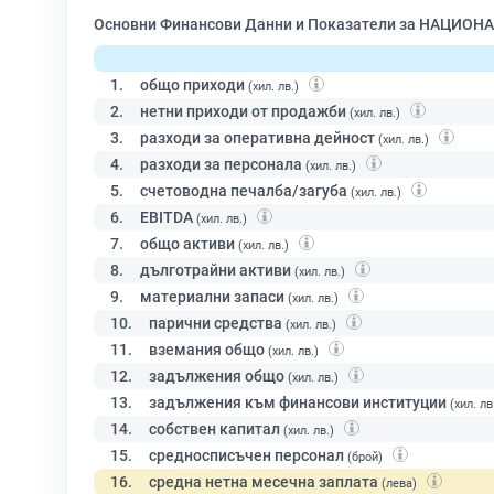
Основни Финансови Данни и Показатели за НАЦИО
1.
общо приходи
(хил. лв.)
2.
нетни приходи от продажби
(хил. лв.)
3.
разходи за оперативна дейност
(хил. лв.)
4.
разходи за персонала
(хил. лв.)
5.
счетоводна печалба/загуба
(хил. лв.)
6.
EBITDA
(хил. лв.)
7.
общо активи
(хил. лв.)
8.
дълготрайни активи
(хил. лв.)
9.
материални запаси
(хил. лв.)
10.
парични средства
(хил. лв.)
11.
вземания общо
(хил. лв.)
12.
задължения общо
(хил. лв.)
13.
задължения към финансови институции
(хил. лв
14.
собствен капитал
(хил. лв.)
15.
средносписъчен персонал
(брой)
16.
средна нетна месечна заплата
(лева)