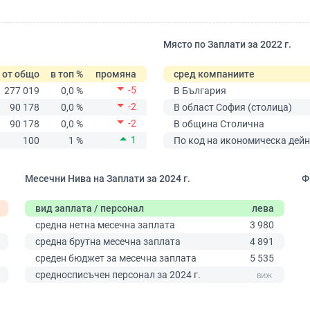
Място по Заплати за 2022 г.
от общо
в топ %
промяна
сред компаниите
-5
277 019
0,0 %
В България
-2
90 178
0,0 %
В област София (столица)
-2
90 178
0,0 %
В община Столична
1
100
1 %
По код на икономическа дейн
Месечни Нива на Заплати за 2024 г.
Ф
вид заплата / персонал
лева
средна нетна месечна заплата
3 980
средна брутна месечна заплата
4 891
среден бюджет за месечна заплата
5 535
0
средносписъчен персонал за 2024 г.