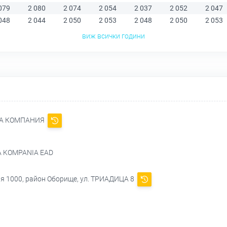
079
2 080
2 074
2 054
2 037
2 052
2 047
048
2 044
2 050
2 053
2 048
2 050
2 053
виж всички години
КА КОМПАНИЯ
A KOMPANIA EAD
ия 1000, район Оборище, ул. ТРИАДИЦА 8