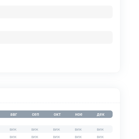
авг
сеп
окт
ное
дек