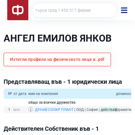
АНГЕЛ ЕМИЛОВ ЯНКОВ
Изтегли профила на физическото лице в .pdf
Представляващ във - 1 юридически лица
№
от дата
име на компания
длъжност
общо за всички дружества
1
ДУНАВ СОЛАР ПЛАНТ
| ООД | София |
действащ
Управител
Действителен Собственик във - 1