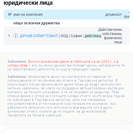
юридически лица
о
№
име на компания
длъжност
прих
общо за всички дружества
Действителен
собственик,
1
ДУНАВ СОЛАР ПЛАНТ
| ООД | София |
действащ
физическо
лице
Забележка:
Всички финансови данни в таблиците са за 2024 г. и в
хиляди лева
– ако за някои дружества липсват данни, най-вероятно те
са преустановили дейността си още в предходни години.
Забележка:
Финансовите данни на компаниите се извличат от
публикуваните от тях финансови отчети в Търговския регистър. В
много редки случаи финансовите данни може да бъдат непълни или
неточно извлечени, за което са създадени автоматизирани вътрешни
контроли за тяхното откриване, и те се поправят от редактор. Това
отнема време с оглед на стотиците хиляди отчети, които всяка година
се публикуват в Търговския регистър, като ние поправяме
несъответствията от по-големите към по-малките компании. Ако
забележите непълноти или неточности във вашите или в други
финансови отчети, можете да ни пишете, за да ескалираме
приоритета за тяхната корекция.