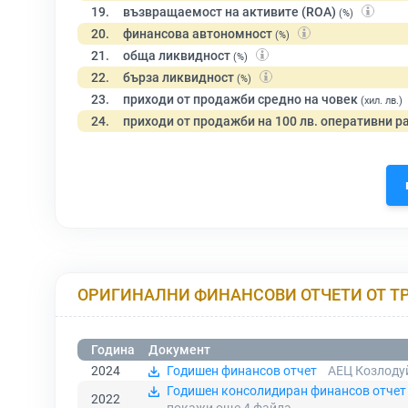
19.
възвращаемост на активите (ROA)
(%)
20.
финансова автономност
(%)
21.
обща ликвидност
(%)
22.
бърза ликвидност
(%)
23.
приходи от продажби средно на човек
(хил. лв.)
24.
приходи от продажби на 100 лв. оперативни р
ОРИГИНАЛНИ ФИНАНСОВИ ОТЧЕТИ ОТ Т
Година
Документ
2024
Годишен финансов отчет
АЕЦ Козлодуй
Годишен консолидиран финансов отчет 
2022