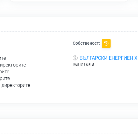
Собственост:
ите
БЪЛГАРСКИ ЕНЕРГИЕН 
капитала
директорите
рите
орите
а директорите