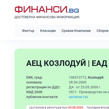
Филтър
Класации
Сравни Компании
Сборни
АЕЦ КОЗЛОДУЙ | ЕАД
ЕИК, град:
106513772,
Козлодуй
основана:
28.04.2000
регистрация по ДДС:
ДА - от 25.05.2000 г.
КИД 2008:
3511 -
Производство на 
публични контакти:
натисни тук
състояние в регистъра към
04.08.2026
последна вписа