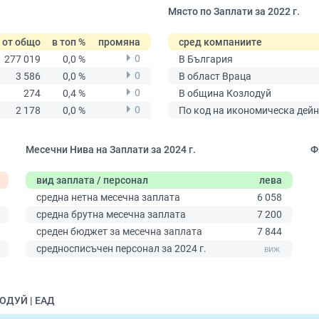
Място по Заплати за 2022 г.
от общо
в топ %
промяна
сред компаниите
0
277 019
0,0 %
В България
0
3 586
0,0 %
В област Враца
0
274
0,4 %
В община Козлодуй
0
2 178
0,0 %
По код на икономическа дейн
Месечни Нива на Заплати за 2024 г.
Ф
вид заплата / персонал
лева
средна нетна месечна заплата
6 058
средна брутна месечна заплата
7 200
среден бюджет за месечна заплата
7 844
0
средносписъчен персонал за 2024 г.
ЛОДУЙ | ЕАД