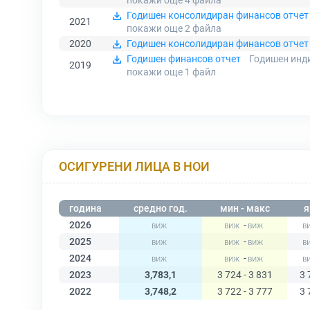
покажи още 4
файла
Годишен консолидиран финансов отчет
2021
покажи още 2
файла
2020
Годишен консолидиран финансов отчет
Годишен финансов отчет
Годишен инди
2019
покажи още 1
файл
ОСИГУРЕНИ ЛИЦА В НОИ
година
средно год.
мин - макс
я
2026
-
2025
-
2024
-
2023
3,783,1
3 724 - 3 831
3 
2022
3,748,2
3 722 - 3 777
3 