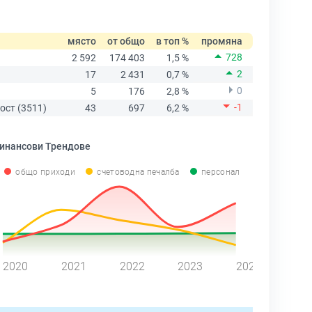
място
от общо
в топ %
промяна
728
2 592
174 403
1,5 %
2
17
2 431
0,7 %
0
5
176
2,8 %
-1
ост (3511)
43
697
6,2 %
инансови Трендове
общо приходи
счетоводна печалба
персонал
2020
2021
2022
2023
2024