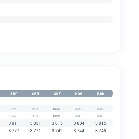
авг
сеп
окт
ное
дек
3 811
3 831
3 815
3 804
3 815
3 777
3 771
3 742
3 744
3 745