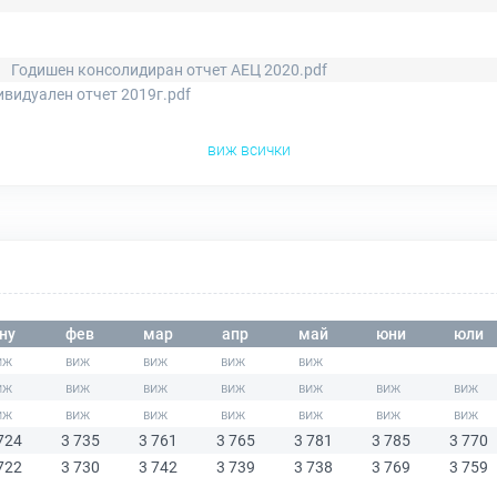
Годишен консолидиран отчет АЕЦ 2020.pdf
видуален отчет 2019г.pdf
виж всички
ну
фев
мар
апр
май
юни
юли
724
3 735
3 761
3 765
3 781
3 785
3 770
722
3 730
3 742
3 739
3 738
3 769
3 759