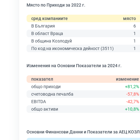
Място по Приходи за 2022 г.
сред компаниите
място
В България
6
В област Враца
1
В община Козлодуй
1
По код на икономическа дейност (3511)
1
Изменения на Основни Показатели за 2024 г.
показател
изменение
общо приходи
+81,2%
счетоводна печалба
-57,8%
EBITDA
-42,7%
общо активи
+10,8%
Основни Финансови Данни и Показатели за АЕЦ КОЗ