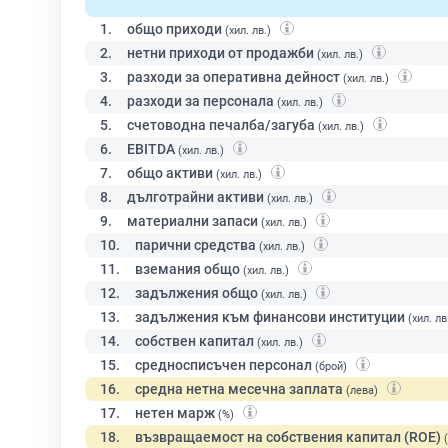
1.
общо приходи
(хил. лв.)
2.
нетни приходи от продажби
(хил. лв.)
3.
разходи за оперативна дейност
(хил. лв.)
4.
разходи за персонала
(хил. лв.)
5.
счетоводна печалба/загуба
(хил. лв.)
6.
EBITDA
(хил. лв.)
7.
общо активи
(хил. лв.)
8.
дълготрайни активи
(хил. лв.)
9.
материални запаси
(хил. лв.)
10.
парични средства
(хил. лв.)
11.
вземания общо
(хил. лв.)
12.
задължения общо
(хил. лв.)
13.
задължения към финансови институции
(хил. лв
14.
собствен капитал
(хил. лв.)
15.
средносписъчен персонал
(брой)
16.
средна нетна месечна заплата
(лева)
17.
нетен марж
(%)
18.
възвращаемост на собствения капитал (ROE)