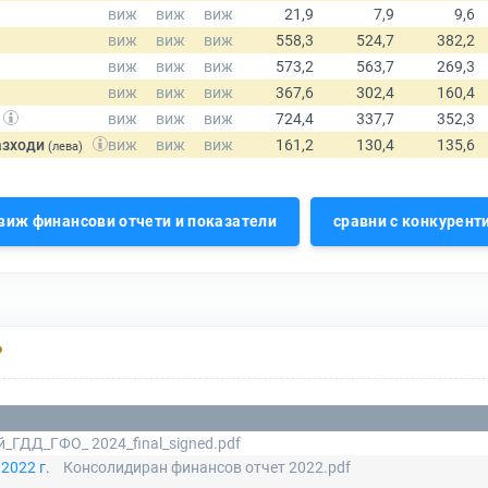
азходи
(лева)
виж финансови отчети и показатели
сравни с конкурент
Р
_ГДД_ГФО_ 2024_final_signed.pdf
2022 г.
Консолидиран финансов отчет 2022.pdf