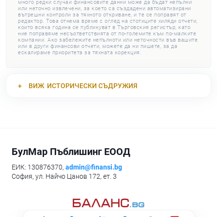
много редки случаи финансовите данни може да бъдат непълни
или неточно извлечени, за което са създадени автоматизирани
вътрешни контроли за тяхното откриване, и те се поправят от
редактор. Това отнема време с оглед на стотиците хиляди отчети,
които всяка година се публикуват в Търговския регистър, като
ние поправяме несъответствията от по-големите към по-малките
компании. Ако забележите непълноти или неточности във вашите
или в други финансови отчети, можете да ни пишете, за да
ескалираме приоритета за тяхната корекция.
ВИЖ
ИСТОРИЧЕСКИ СЪДРУЖИЯ
БулМар Пъблишинг ЕООД
ЕИК: 130876370,
admin@finansi.bg
София, ул. Найчо Цанов 172, ет. 3