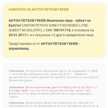
НАКРАТКО ЗА АНТОН ПЕТКОВ ГИНЕВ
АНТОН ПЕТКОВ ГИНЕВ Физическо лице - субект на
Булстат
(ANTON PETKOV GINEV FIZICHESKO LITSE -
SUBEKT NA BULSTAT), с ЕИК
180191718
, е основана на
25.01.2017 г.
и е свързана с 0 други юридически лица.
Представлява се от
АНТОН ПЕТКОВ ГИНЕВ -
управляващ
.
Забележка:
Исторически финансови данни се поддържат от 2008
г. Ако липсва информация за години до 2024 г. , вероятно
дружеството е спряло дейност в годината, за която са последните
финансови данни.
Забележка:
Всички финансови данни в таблиците са за 2024 г. и
в хиляди лева
– ако за някои дружества липсват данни, най-
вероятно те са преустановили дейността си още в предходни
години.
Забележка:
Финансовите данни на компаниите се извличат от
публикуваните от тях финансови отчети в Търговския регистър. В