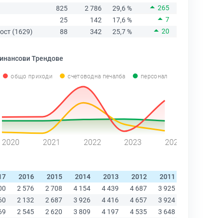
265
825
2 786
29,6 %
7
25
142
17,6 %
20
ост (1629)
88
342
25,7 %
инансови Трендове
общо приходи
счетоводна печалба
персонал
2020
2021
2022
2023
2024
17
2016
2015
2014
2013
2012
2011
2010