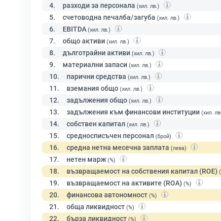
4.
разходи за персонала
(хил. лв.)
5.
счетоводна печалба/загуба
(хил. лв.)
6.
EBITDA
(хил. лв.)
7.
общо активи
(хил. лв.)
8.
дълготрайни активи
(хил. лв.)
9.
материални запаси
(хил. лв.)
10.
парични средства
(хил. лв.)
11.
вземания общо
(хил. лв.)
12.
задължения общо
(хил. лв.)
13.
задължения към финансови институции
(хил. лв
14.
собствен капитал
(хил. лв.)
15.
средносписъчен персонал
(брой)
16.
средна нетна месечна заплата
(лева)
17.
нетен марж
(%)
18.
възвращаемост на собствения капитал (ROE)
19.
възвращаемост на активите (ROA)
(%)
20.
финансова автономност
(%)
21.
обща ликвидност
(%)
22.
бърза ликвидност
(%)