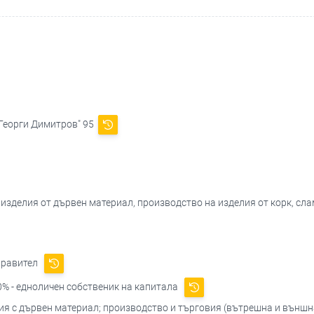
."Георги Димитров" 95
 изделия от дървен материал, производство на изделия от корк, сла
правител
% - едноличен собственик на капитала
ия с дървен материал; производство и търговия (вътрешна и външн