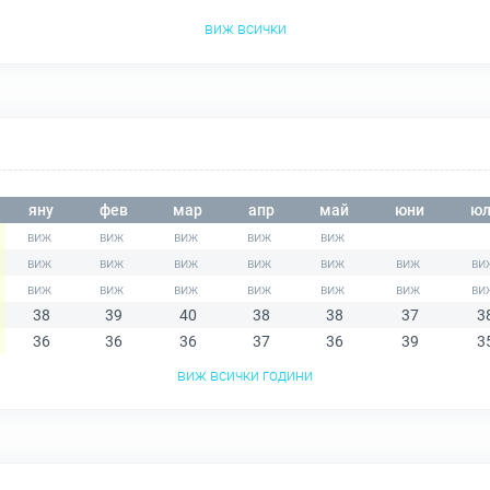
виж всички
яну
фев
мар
апр
май
юни
юл
38
39
40
38
38
37
3
36
36
36
37
36
39
3
виж всички години