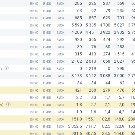
.)
(%)