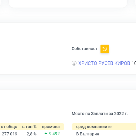
Собственост:
ХРИСТО РУСЕВ КИРОВ
10
Място по Заплати за 2022 г.
от общо
в топ %
промяна
сред компаниите
9 492
277 019
2,8 %
В България