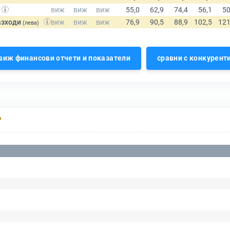
азходи
(лева)
виж финансови отчети и показатели
сравни с конкурент
Р