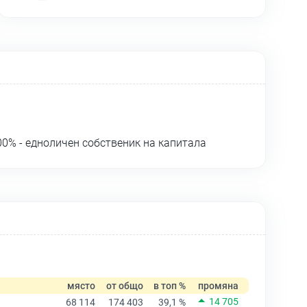
0% - едноличен собственик на капитала
място
от общо
в топ %
промяна
14 705
68 114
174 403
39,1 %