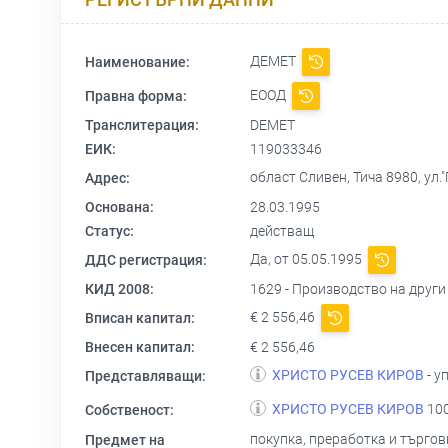
ДЕМЕТ
Наименование:
ЕООД
Правна форма:
Транслитерация:
DEMET
ЕИК:
119033346
област Сливен, Тича 8980, ул
Адрес:
Основана:
28.03.1995
Статус:
действащ
Да, от 05.05.1995
ДДС регистрация:
КИД 2008:
1629 - Производство на други
€ 2 556,46
Вписан капитал:
Внесен капитал:
€ 2 556,46
ХРИСТО РУСЕВ КИРОВ
- у
Представляващи:
ХРИСТО РУСЕВ КИРОВ
100
Собственост:
покупка, преработка и търгов
Предмет на