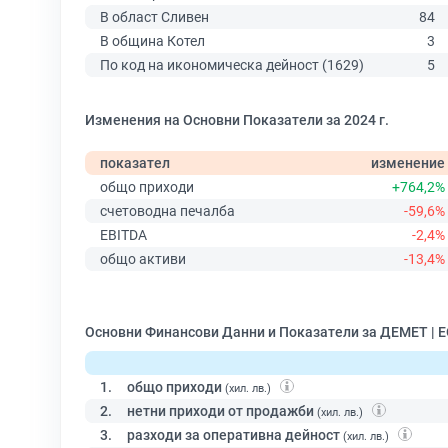
В област Сливен
84
В община Котел
3
По код на икономическа дейност (1629)
5
Изменения на Основни Показатели за 2024 г.
показател
изменение
общо приходи
+764,2%
счетоводна печалба
-59,6%
EBITDA
-2,4%
общо активи
-13,4%
Основни Финансови Данни и Показатели за ДЕМЕТ | 
1.
общо приходи
(хил. лв.)
2.
нетни приходи от продажби
(хил. лв.)
3.
разходи за оперативна дейност
(хил. лв.)