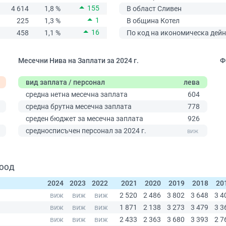
155
4 614
1,8 %
В област Сливен
1
225
1,3 %
В община Котел
16
458
1,1 %
По код на икономическа дейн
Месечни Нива на Заплати за 2024 г.
Ф
вид заплата / персонал
лева
средна нетна месечна заплата
604
средна брутна месечна заплата
778
среден бюджет за месечна заплата
926
0
средносписъчен персонал за 2024 г.
ЕООД
2024
2023
2022
2021
2020
2019
2018
20