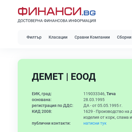
Филтър
Класации
Сравни Компании
Сборни
ДЕМЕТ | ЕООД
ЕИК, град:
119033346,
Тича
основана:
28.03.1995
регистрация по ДДС:
ДА - от 05.05.1995 г.
КИД 2008:
1629 -
Производство на д
изделия от корк, слама 
публични контакти:
натисни тук