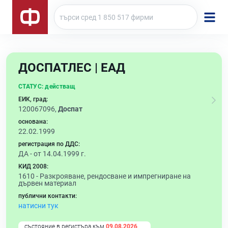
ДОСПАТЛЕС | ЕАД
СТАТУС:
действащ
ЕИК, град:
120067096,
Доспат
основана:
22.02.1999
регистрация по ДДС:
ДА - от 14.04.1999 г.
КИД 2008:
1610 -
Разкрояване, рендосване и импрегниране на
дървен материал
публични контакти:
натисни тук
състояние в регистъра към
09.08.2026