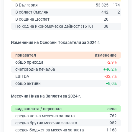
В България
53 325
174 403
В област Смолян
442
2 287
В община Доспат
20
121
По код на икономическа дейност (1610)
38
362
Изменения на Основни Показатели за 2024 г.
показател
изменение
общо приходи
-2,9%
счетоводна печалба
+46,2%
EBITDA
-32,7%
общо активи
+8,0%
Месечни Нива на Заплати за 2024 г.
вид заплата / персонал
лева
средна нетна месечна заплата
762
средна брутна месечна заплата
982
среден бюджет за месечна заплата
1 168