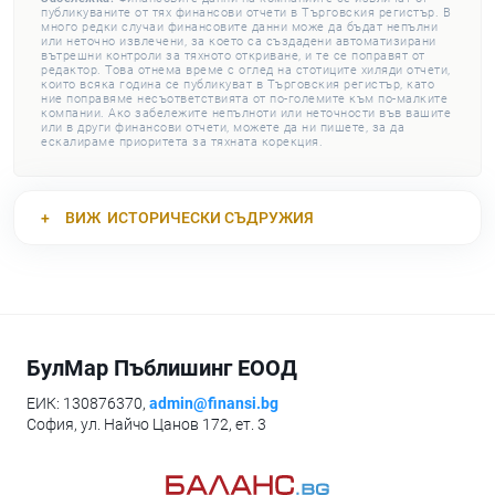
публикуваните от тях финансови отчети в Търговския регистър. В
много редки случаи финансовите данни може да бъдат непълни
или неточно извлечени, за което са създадени автоматизирани
вътрешни контроли за тяхното откриване, и те се поправят от
редактор. Това отнема време с оглед на стотиците хиляди отчети,
които всяка година се публикуват в Търговския регистър, като
ние поправяме несъответствията от по-големите към по-малките
компании. Ако забележите непълноти или неточности във вашите
или в други финансови отчети, можете да ни пишете, за да
ескалираме приоритета за тяхната корекция.
ВИЖ
ИСТОРИЧЕСКИ СЪДРУЖИЯ
БулМар Пъблишинг ЕООД
ЕИК: 130876370,
admin@finansi.bg
София, ул. Найчо Цанов 172, ет. 3