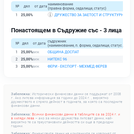
наименование
№
дял
от дата
(правна форма, седалище, статус)
1
25,00%
ДРУЖЕСТВО ЗА ЗАЕТОСТ И СТРУКТУРНО РАЗ
Понастоящем в Съдружие със - 3 лица
съдружник
№
дял
от дата
(наименование, п. форма, седалище, статус / физи
1
25,00%
ОБЩИНА ДОСПАТ
2
25,00%
НИТЕКС 96
3
25,00%
ФЕРИ - ЕКСПОРТ - МЕХМЕД ФЕРЕВ
Забележка:
Исторически финансови данни се поддържат от 2008
г. Ако липсва информация за години до 2024 г. , вероятно
дружеството е спряло дейност в годината, за която са последните
финансови данни.
Забележка:
Всички финансови данни в таблиците са за 2024 г. и
в хиляди лева
– ако за някои дружества липсват данни, най-
вероятно те са преустановили дейността си още в предходни
години.
Забележка:
Финансовите данни на компаниите се извличат от