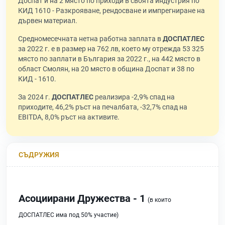
Доспат и на 2 място по приходи в своята индустрия по
КИД 1610 - Разкрояване, рендосване и импрегниране на
дървен материал.
Средномесечната нетна работна заплата в
ДОСПАТЛЕС
за 2022 г. е в размер на 762 лв, което му отрежда 53 325
място по заплати в България за 2022 г., на 442 място в
област Смолян, на 20 място в община Доспат и 38 по
КИД - 1610.
За 2024 г.
ДОСПАТЛЕС
реализира -2,9% спад на
приходите, 46,2% ръст на печалбата, -32,7% спад на
EBITDA, 8,0% ръст на активите.
СЪДРУЖИЯ
Асоциирани Дружества - 1
(в които
ДОСПАТЛЕС има под 50% участие)