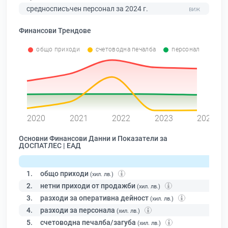
средносписъчен персонал за 2024 г.
Финансови Трендове
общо приходи
счетоводна печалба
персонал
0
2020
2021
2022
2023
2024
Основни Финансови Данни и Показатели за
ДОСПАТЛЕС | ЕАД
1.
общо приходи
(хил. лв.)
2.
нетни приходи от продажби
(хил. лв.)
3.
разходи за оперативна дейност
(хил. лв.)
4.
разходи за персонала
(хил. лв.)
5.
счетоводна печалба/загуба
(хил. лв.)