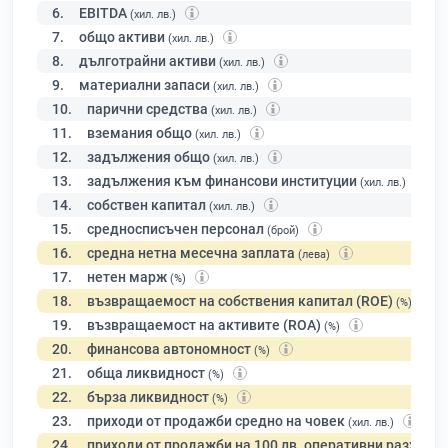
6.
EBITDA
(хил. лв.)
7.
общо активи
(хил. лв.)
8.
дълготрайни активи
(хил. лв.)
9.
материални запаси
(хил. лв.)
10.
парични средства
(хил. лв.)
11.
вземания общо
(хил. лв.)
12.
задължения общо
(хил. лв.)
13.
задължения към финансови институции
(хил. лв.)
14.
собствен капитал
(хил. лв.)
15.
средносписъчен персонал
(брой)
16.
средна нетна месечна заплата
(лева)
17.
нетен марж
(%)
18.
възвращаемост на собствения капитал (ROE)
(%)
19.
възвращаемост на активите (ROA)
(%)
20.
финансова автономност
(%)
21.
обща ликвидност
(%)
22.
бърза ликвидност
(%)
23.
приходи от продажби средно на човек
(хил. лв.)
24.
приходи от продажби на 100 лв. оперативни разходи