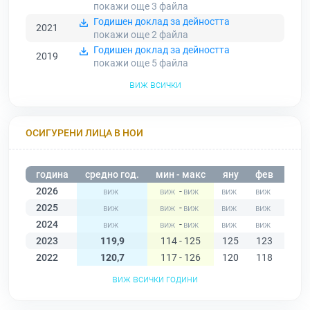
покажи още 3
файла
Годишен доклад за дейността
2021
покажи още 2
файла
Годишен доклад за дейността
2019
покажи още 5
файла
виж всички
ОСИГУРЕНИ ЛИЦА В НОИ
година
средно год.
мин - макс
яну
фев
мар
2026
-
2025
-
2024
-
2023
119,9
114 - 125
125
123
122
2022
120,7
117 - 126
120
118
120
виж всички години