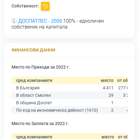
Собственост:
ДОСПАТЛЕС - 2000
100% - едноличен
собственик на капитала
ФИНАНСОВИ ДАННИ
Място по Приходи за 2022 г.
сред компаниите
място
от общо
В България
4 411
277 019
В област Смолян
29
3 292
В община Доспат
1
156
По код на икономическа дейност (1610)
2
408
Място по Заплати за 2022 г.
сред компаниите
място
от общо