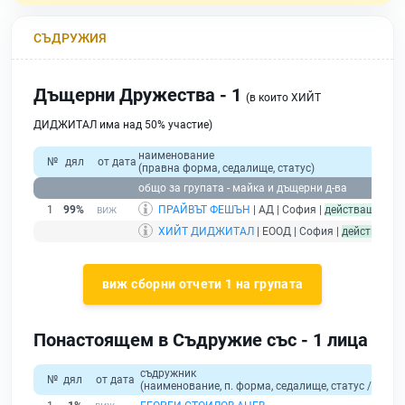
СЪДРУЖИЯ
Дъщерни Дружества - 1
(в които ХИЙТ
ДИДЖИТАЛ има над 50% участие)
наименование
№
дял
от дата
(правна форма, седалище, статус)
общо за групата - майка и дъщерни д-ва
1
99%
ПРАЙВЪТ ФЕШЪН
| АД | София |
действащ
ХИЙТ ДИДЖИТАЛ
| ЕООД | София |
действащ
- 
виж сборни отчети 1 на групата
Понастоящем в Съдружие със - 1 лица
съдружник
№
дял
от дата
(наименование, п. форма, седалище, статус / физи