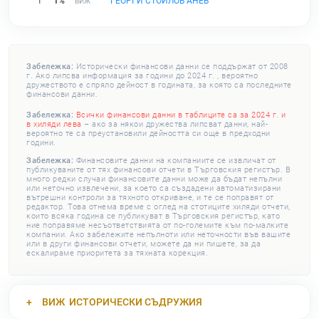
1
1%
ГЕОРГИ СТОИЛОВ АНЕВ
Забележка:
Исторически финансови данни се поддържат от 2008
г. Ако липсва информация за години до 2024 г. , вероятно
дружеството е спряло дейност в годината, за която са последните
финансови данни.
Забележка:
Всички финансови данни в таблиците са за 2024 г. и
в хиляди лева
– ако за някои дружества липсват данни, най-
вероятно те са преустановили дейността си още в предходни
години.
Забележка:
Финансовите данни на компаниите се извличат от
публикуваните от тях финансови отчети в Търговския регистър. В
много редки случаи финансовите данни може да бъдат непълни
или неточно извлечени, за което са създадени автоматизирани
вътрешни контроли за тяхното откриване, и те се поправят от
редактор. Това отнема време с оглед на стотиците хиляди отчети,
които всяка година се публикуват в Търговския регистър, като
ние поправяме несъответствията от по-големите към по-малките
компании. Ако забележите непълноти или неточности във вашите
или в други финансови отчети, можете да ни пишете, за да
ескалираме приоритета за тяхната корекция.
ВИЖ
ИСТОРИЧЕСКИ СЪДРУЖИЯ