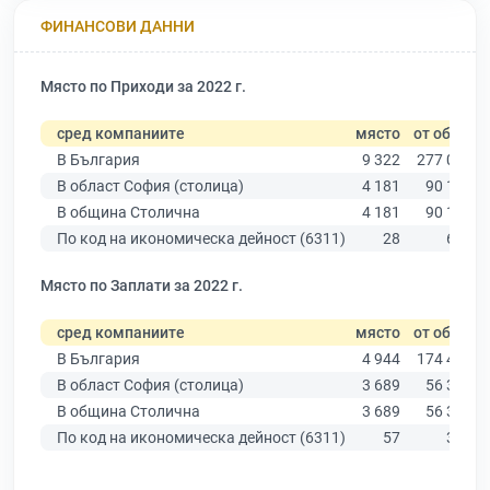
ФИНАНСОВИ ДАННИ
Място по Приходи за 2022 г.
сред компаниите
място
от общо
В България
9 322
277 019
В област София (столица)
4 181
90 178
В община Столична
4 181
90 178
По код на икономическа дейност (6311)
28
649
Място по Заплати за 2022 г.
сред компаниите
място
от общо
В България
4 944
174 403
В област София (столица)
3 689
56 378
В община Столична
3 689
56 378
По код на икономическа дейност (6311)
57
358