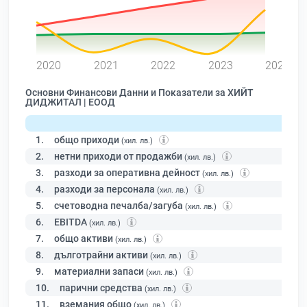
0
2020
2021
2022
2023
2024
Основни Финансови Данни и Показатели за ХИЙТ
ДИДЖИТАЛ | ЕООД
1.
общо приходи
(хил. лв.)
2.
нетни приходи от продажби
(хил. лв.)
3.
разходи за оперативна дейност
(хил. лв.)
4.
разходи за персонала
(хил. лв.)
5.
счетоводна печалба/загуба
(хил. лв.)
6.
EBITDA
(хил. лв.)
7.
общо активи
(хил. лв.)
8.
дълготрайни активи
(хил. лв.)
9.
материални запаси
(хил. лв.)
10.
парични средства
(хил. лв.)
11.
вземания общо
(хил. лв.)