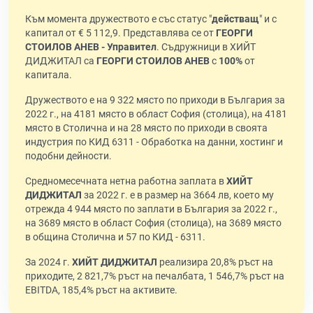
Към момента дружеството е със статус "
действащ
" и с
капитал от € 5 112,9. Представлява се от
ГЕОРГИ
СТОИЛОВ АНЕВ - Управител
. Съдружници в ХИЙТ
ДИДЖИТАЛ са
ГЕОРГИ СТОИЛОВ АНЕВ
с
100%
от
капитала.
Дружеството е на 9 322 място по приходи в България за
2022 г., на 4181 място в област София (столица), на 4181
място в Столична и на 28 място по приходи в своята
индустрия по КИД 6311 - Обработка на данни, хостинг и
подобни дейности.
Средномесечната нетна работна заплата в
ХИЙТ
ДИДЖИТАЛ
за 2022 г. е в размер на 3664 лв, което му
отрежда 4 944 място по заплати в България за 2022 г.,
на 3689 място в област София (столица), на 3689 място
в община Столична и 57 по КИД - 6311.
За 2024 г.
ХИЙТ ДИДЖИТАЛ
реализира 20,8% ръст на
приходите, 2 821,7% ръст на печалбата, 1 546,7% ръст на
EBITDA, 185,4% ръст на активите.