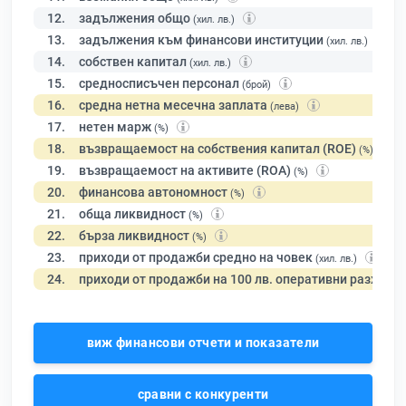
12.
задължения общо
(хил. лв.)
13.
задължения към финансови институции
(хил. лв.)
14.
собствен капитал
(хил. лв.)
15.
средносписъчен персонал
(брой)
16.
средна нетна месечна заплата
(лева)
17.
нетен марж
(%)
18.
възвращаемост на собствения капитал (ROE)
(%)
19.
възвращаемост на активите (ROA)
(%)
20.
финансова автономност
(%)
21.
обща ликвидност
(%)
22.
бърза ликвидност
(%)
23.
приходи от продажби средно на човек
(хил. лв.)
24.
приходи от продажби на 100 лв. оперативни разходи
виж финансови отчети и показатели
сравни с конкуренти