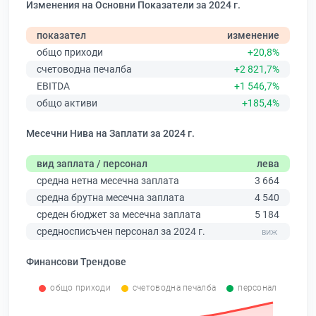
Изменения на Основни Показатели за 2024 г.
показател
изменение
общо приходи
+20,8%
счетоводна печалба
+2 821,7%
EBITDA
+1 546,7%
общо активи
+185,4%
Месечни Нива на Заплати за 2024 г.
вид заплата / персонал
лева
средна нетна месечна заплата
3 664
средна брутна месечна заплата
4 540
среден бюджет за месечна заплата
5 184
средносписъчен персонал за 2024 г.
Финансови Трендове
общо приходи
счетоводна печалба
персонал