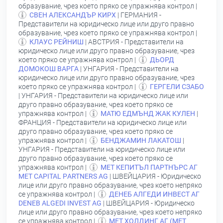
образувание, чрез което пряко се упражнява контрол |
СВЕН АЛЕКСАНДЪР КИРХ
| ГЕРМАНИЯ -
Представители на юридическо лице или друго правно
образувание, чрез което пряко се упражнява контрол |
КЛАУС РЕЙНИШ
| АВСТРИЯ - Представители на
юридическо лице или друго правно образувание, чрез
което пряко се упражнява контрол |
ДЬОРД
ДОМОКОШ ВАРГА
| УНГАРИЯ - Представители на
юридическо лице или друго правно образувание, чрез
което пряко се упражнява контрол |
ГЕРГЕЛИ СЗАБО
| УНГАРИЯ - Представители на юридическо лице или
друго правно образувание, чрез което пряко се
упражнява контрол |
МАТЮ ЕДМЪНД ЖАК КУЛЕН
|
ФРАНЦИЯ - Представители на юридическо лице или
друго правно образувание, чрез което пряко се
упражнява контрол |
БЕНДЖАМИН ЛАКАТОШ
|
УНГАРИЯ - Представители на юридическо лице или
друго правно образувание, чрез което пряко се
упражнява контрол |
МЕТ КЕПИТЪЛ ПАРТНЪРС АГ
МЕТ СAPITAL РARTNERS АG
| ШВЕЙЦАРИЯ - Юридическо
лице или друго правно образувание, чрез което непряко
се упражнява контрол |
ДЕНЕБ АЛГЕДИ ИНВЕСТ АГ
DENEB АLGEDI INVEST АG
| ШВЕЙЦАРИЯ - Юридическо
лице или друго правно образувание, чрез което непряко
се упражнява контрол |
МЕТ ХОЛДИНГ АГ (МЕТ