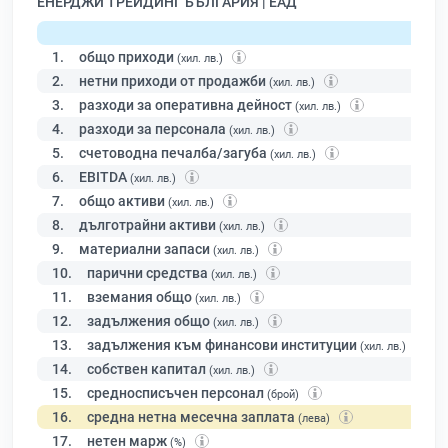
ЕНЕРДЖИ ТРЕЙДИНГ БЪЛГАРИЯ | ЕАД
1.
общо приходи
(хил. лв.)
2.
нетни приходи от продажби
(хил. лв.)
3.
разходи за оперативна дейност
(хил. лв.)
4.
разходи за персонала
(хил. лв.)
5.
счетоводна печалба/загуба
(хил. лв.)
6.
EBITDA
(хил. лв.)
7.
общо активи
(хил. лв.)
8.
дълготрайни активи
(хил. лв.)
9.
материални запаси
(хил. лв.)
10.
парични средства
(хил. лв.)
11.
вземания общо
(хил. лв.)
12.
задължения общо
(хил. лв.)
13.
задължения към финансови институции
(хил. лв.)
14.
собствен капитал
(хил. лв.)
15.
средносписъчен персонал
(брой)
16.
средна нетна месечна заплата
(лева)
17.
нетен марж
(%)