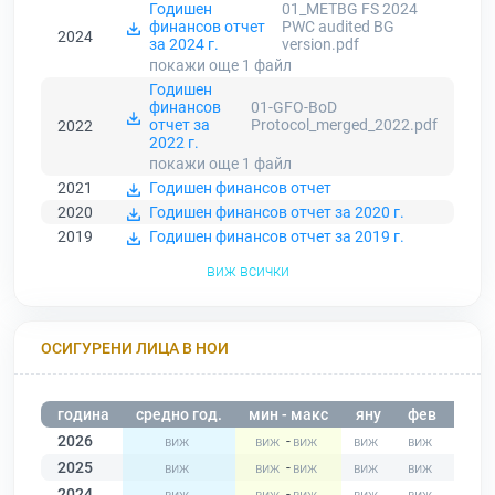
Годишен
01_METBG FS 2024
финансов отчет
PWC audited BG
2024
за 2024 г.
version.pdf
покажи още 1
файл
Годишен
финансов
01-GFO-BoD
отчет за
Protocol_merged_2022.pdf
2022
2022 г.
покажи още 1
файл
2021
Годишен финансов отчет
2020
Годишен финансов отчет за 2020 г.
2019
Годишен финансов отчет за 2019 г.
виж всички
ОСИГУРЕНИ ЛИЦА В НОИ
година
средно год.
мин - макс
яну
фев
мар
2026
-
2025
-
2024
-