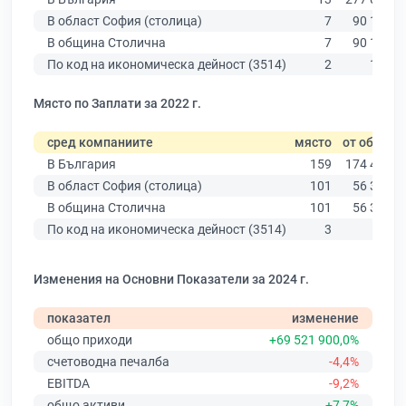
В област София (столица)
7
90 178
В община Столична
7
90 178
По код на икономическа дейност (3514)
2
100
Място по Заплати за 2022 г.
сред компаниите
място
от общо
В България
159
174 403
В област София (столица)
101
56 378
В община Столична
101
56 378
По код на икономическа дейност (3514)
3
59
Изменения на Основни Показатели за 2024 г.
показател
изменение
общо приходи
+69 521 900,0%
счетоводна печалба
-4,4%
EBITDA
-9,2%
общо активи
+7,7%