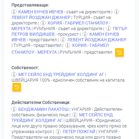
Представляващи:
КАМЕН ЕНЧЕВ ИВЧЕВ
- съвет на директорите |
ЛЕВЕНТ ЙОЗДЖАН ДЖАНЕР
| ТУРЦИЯ - съвет на
директорите |
ХОРИЯ - ГАБРИЕЛ СТАНИЛОУ -
МЕРЕУТА
| РУМЪНИЯ - съвет на директорите |
ПЕТЪР
ПЕТРОВ ФИЛДИШЕВ
- прокурист |
КАМЕН ЕНЧЕВ
ИВЧЕВ
- представител |
ЛЕВЕНТ ЙОЗДЖАН ДЖАНЕР
| ТУРЦИЯ - представител |
ХОРИЯ - ГАБРИЕЛ
СТАНИЛОУ - МЕРЕУТА
| РУМЪНИЯ - представител
Собственост:
МЕТ СЕЙЛС ЕНД ТРЕЙДИНГ ХОЛДИНГ АГ
|
ШВЕЙЦАРИЯ 100% - едноличен собственик на капитала
Действителни Собственици:
БЕНДЖАМИН ЛАКАТОШ
| УНГАРИЯ - Действителен
собственик, физическо лице |
МЕТ СЕЙЛС ЕНД
ТРЕЙДИНГ ХОЛДИНГ АГ
| ШВЕЙЦАРИЯ - Юридическо
лице или друго правно образувание, чрез което пряко се
упражнява контрол |
ПЕТЕР ПОЖГАЙ
| УНГАРИЯ -
Представители на юридическо лице или друго правно