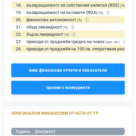
18.
възвращаемост на собствения капитал (ROE)
(%)
19.
възвращаемост на активите (ROA)
(%)
20.
финансова автономност
(%)
21.
обща ликвидност
(%)
22.
бърза ликвидност
(%)
23.
приходи от продажби средно на човек
(хил. лв.)
24.
приходи от продажби на 100 лв. оперативни разходи
виж финансови отчети и показатели
сравни с конкуренти
ОРИГИНАЛНИ ФИНАНСОВИ ОТЧЕТИ ОТ ТР
Година
Документ