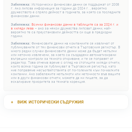
Забележка:
Исторически финансови данни се поддържат от 2008
г. Ако липсва информация за години до 2024 г. , вероятно
дружеството е спряло дейност в годината, за която са последните
финансови данни.
Забележка:
Всички финансови данни в таблиците са за 2024 г. и
в хиляди лева
– ако за някои дружества липсват данни, най-
вероятно те са преустановили дейността си още в предходни
години.
Забележка:
Финансовите данни на компаниите се извличат от
публикуваните от тях финансови отчети в Търговския регистър. В
много редки случаи финансовите данни може да бъдат непълни
или неточно извлечени, за което са създадени автоматизирани
вътрешни контроли за тяхното откриване, и те се поправят от
редактор. Това отнема време с оглед на стотиците хиляди отчети,
които всяка година се публикуват в Търговския регистър, като
ние поправяме несъответствията от по-големите към по-малките
компании. Ако забележите непълноти или неточности във вашите
или в други финансови отчети, можете да ни пишете, за да
ескалираме приоритета за тяхната корекция.
ВИЖ
ИСТОРИЧЕСКИ СЪДРУЖИЯ