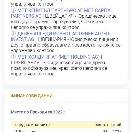
упражнява контрол
МЕТ КЕПИТЪЛ ПАРТНЪРС АГ МЕТ СAPITAL
РARTNERS АG
| ШВЕЙЦАРИЯ - Юридическо лице
или друго правно образувание, чрез което
непряко се упражнява контрол
ДЕНЕБ АЛГЕДИ ИНВЕСТ АГ DENEB АLGEDI
INVEST АG
| ШВЕЙЦАРИЯ - Юридическо лице или
друго правно образувание, чрез което непряко се
упражнява контрол
МЕТ ХОЛДИНГ АГ (МЕТ НOLDING АG)
|
ШВЕЙЦАРИЯ - Юридическо лице или друго
правно образувание, чрез което непряко се
упражнява контрол
ФИНАНСОВИ ДАННИ
Място по Приходи за 2022 г.
сред компаниите
място
от общо
В България
13
277 019