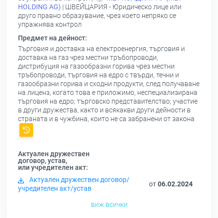
НOLDING АG)
| ШВЕЙЦАРИЯ - Юридическо лице или
друго правно образувание, чрез което непряко се
упражнява контрол
Предмет на дейност:
Търговия и доставка на електроенергия, търговия и
доставка на газ чрез местни тръбопроводи,
дистрибуция на газообразни горива чрез местни
тръбопроводи, търговия на едро с твърди, течни и
газообразни горива и сходни продукти, след получаване
на лиценз, когато това е приложимо, неспециализирана
търговия на едро; търговско представителство; участие
в други дружества, както и всякакви други дейности в
страната и в чужбина, които не са забранени от закона
Актуален дружествен
договор, устав,
или учредителен акт:
Актуален дружествен договор/
от
06.02.2024
учредителен акт/устав
виж всички