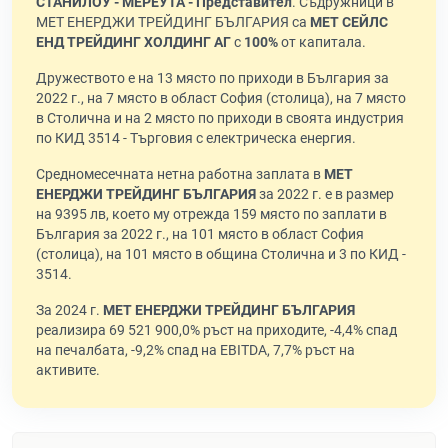
СТАНИЛОУ - МЕРЕУТА - Представител
. Съдружници в
МЕТ ЕНЕРДЖИ ТРЕЙДИНГ БЪЛГАРИЯ са
МЕТ СЕЙЛС
ЕНД ТРЕЙДИНГ ХОЛДИНГ АГ
с
100%
от капитала.
Дружеството е на 13 място по приходи в България за
2022 г., на 7 място в област София (столица), на 7 място
в Столична и на 2 място по приходи в своята индустрия
по КИД 3514 - Търговия с електрическа енергия.
Средномесечната нетна работна заплата в
МЕТ
ЕНЕРДЖИ ТРЕЙДИНГ БЪЛГАРИЯ
за 2022 г. е в размер
на 9395 лв, което му отрежда 159 място по заплати в
България за 2022 г., на 101 място в област София
(столица), на 101 място в община Столична и 3 по КИД -
3514.
За 2024 г.
МЕТ ЕНЕРДЖИ ТРЕЙДИНГ БЪЛГАРИЯ
реализира 69 521 900,0% ръст на приходите, -4,4% спад
на печалбата, -9,2% спад на EBITDA, 7,7% ръст на
активите.