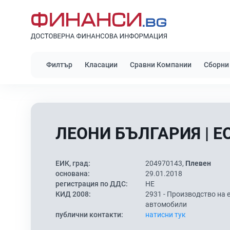
Филтър
Класации
Сравни Компании
Сборни
ЛЕОНИ БЪЛГАРИЯ | Е
ЕИК, град:
204970143,
Плевен
основана:
29.01.2018
регистрация по ДДС:
НЕ
КИД 2008:
2931 -
Производство на е
автомобили
публични контакти:
натисни тук