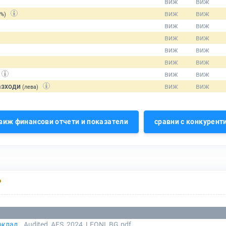
(%)
азходи
(лева)
виж финансови отчети и показатели
сравни с конкурент
Р
оклад
Audited_AFS_2024_LEONI_BG.pdf