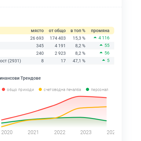
място
от общо
в топ %
промяна
4 116
26 693
174 403
15,3 %
55
345
4 191
8,2 %
56
240
2 923
8,2 %
5
ост (2931)
8
17
47,1 %
инансови Трендове
общо приходи
счетоводна печалба
персонал
2020
2021
2022
2023
2024