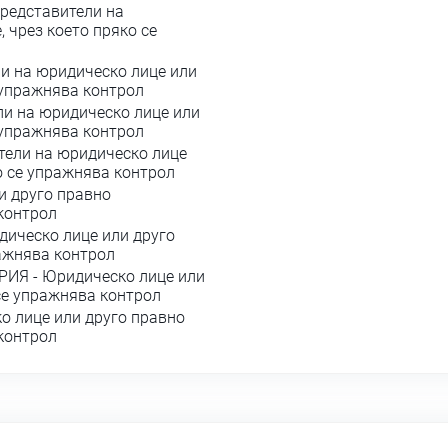
редставители на
 чрез което пряко се
и на юридическо лице или
 упражнява контрол
и на юридическо лице или
 упражнява контрол
тели на юридическо лице
о се упражнява контрол
и друго правно
 контрол
ическо лице или друго
ражнява контрол
РИЯ - Юридическо лице или
се упражнява контрол
о лице или друго правно
 контрол