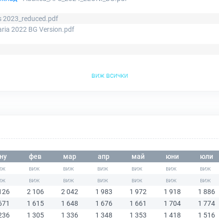
s 2023_reduced.pdf
aria 2022 BG Version.pdf
виж всички
ну
фев
мар
апр
май
юни
юли
126
2 106
2 042
1 983
1 972
1 918
1 886
671
1 615
1 648
1 676
1 661
1 704
1 774
236
1 305
1 336
1 348
1 353
1 418
1 516