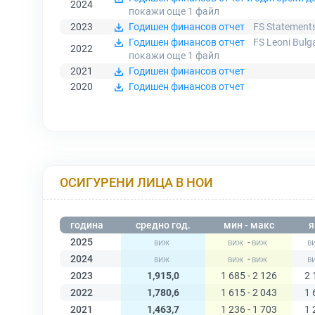
2024
покажи още 1
файл
2023
Годишен финансов отчет
FS Statement
Годишен финансов отчет
FS Leoni Bulg
2022
покажи още 1
файл
2021
Годишен финансов отчет
2020
Годишен финансов отчет
ОСИГУРЕНИ ЛИЦА В НОИ
година
средно год.
мин - макс
я
2025
-
2024
-
2023
1,915,0
1 685 - 2 126
2 
2022
1,780,6
1 615 - 2 043
1 
2021
1,463,7
1 236 - 1 703
1 