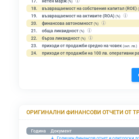
17.
нетен марж
(%)
18.
възвращаемост на собствения капитал (ROE)
19.
възвращаемост на активите (ROA)
(%)
20.
финансова автономност
(%)
21.
обща ликвидност
(%)
22.
бърза ликвидност
(%)
23.
приходи от продажби средно на човек
(хил. лв.)
24.
приходи от продажби на 100 лв. оперативни р
ОРИГИНАЛНИ ФИНАНСОВИ ОТЧЕТИ ОТ Т
Година
Документ
Годишен финансов отчет и одиторски д