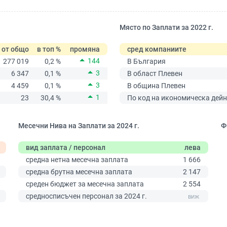
Място по Заплати за 2022 г.
от общо
в топ %
промяна
сред компаниите
144
277 019
0,2 %
В България
3
6 347
0,1 %
В област Плевен
3
4 459
0,1 %
В община Плевен
1
23
30,4 %
По код на икономическа дейн
Месечни Нива на Заплати за 2024 г.
Ф
вид заплата / персонал
лева
средна нетна месечна заплата
1 666
средна брутна месечна заплата
2 147
среден бюджет за месечна заплата
2 554
0
средносписъчен персонал за 2024 г.