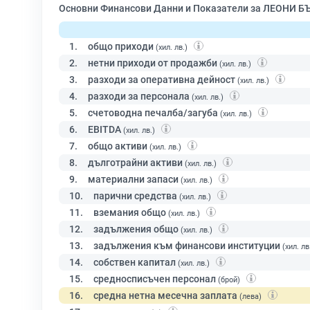
Основни Финансови Данни и Показатели за ЛЕОНИ Б
1.
общо приходи
(хил. лв.)
2.
нетни приходи от продажби
(хил. лв.)
3.
разходи за оперативна дейност
(хил. лв.)
4.
разходи за персонала
(хил. лв.)
5.
счетоводна печалба/загуба
(хил. лв.)
6.
EBITDA
(хил. лв.)
7.
общо активи
(хил. лв.)
8.
дълготрайни активи
(хил. лв.)
9.
материални запаси
(хил. лв.)
10.
парични средства
(хил. лв.)
11.
вземания общо
(хил. лв.)
12.
задължения общо
(хил. лв.)
13.
задължения към финансови институции
(хил. лв
14.
собствен капитал
(хил. лв.)
15.
средносписъчен персонал
(брой)
16.
средна нетна месечна заплата
(лева)