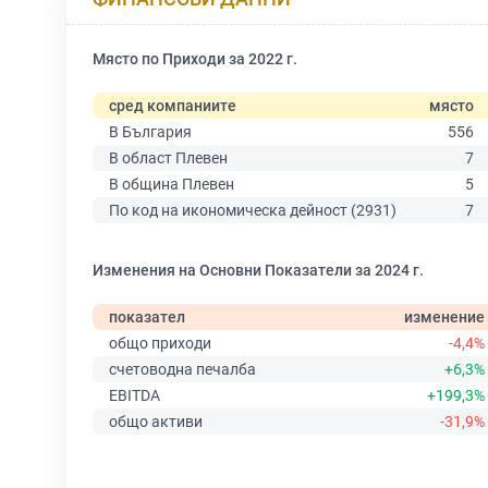
Място по Приходи за 2022 г.
сред компаниите
място
В България
556
В област Плевен
7
В община Плевен
5
По код на икономическа дейност (2931)
7
Изменения на Основни Показатели за 2024 г.
показател
изменение
общо приходи
-4,4%
счетоводна печалба
+6,3%
EBITDA
+199,3%
общо активи
-31,9%