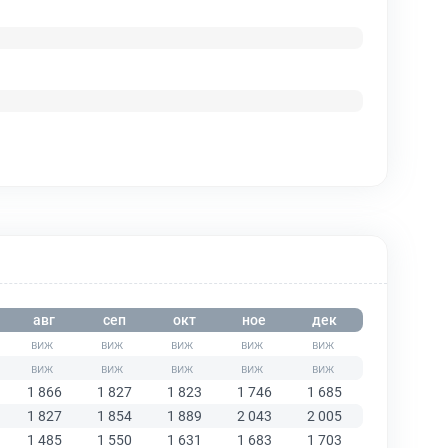
авг
сеп
окт
ное
дек
1 866
1 827
1 823
1 746
1 685
1 827
1 854
1 889
2 043
2 005
1 485
1 550
1 631
1 683
1 703