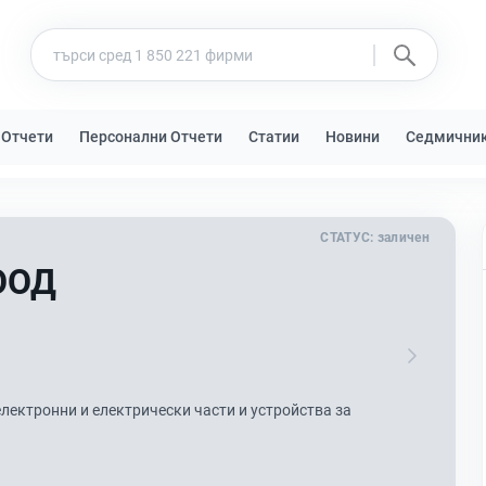
 Отчети
Персонални Отчети
Статии
Новини
Седмични
СТАТУС:
заличен
ООД
лектронни и електрически части и устройства за