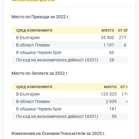
Място по Приходи за 2022 г.
сред компаниите
място
от общо
В България
55 500
277 019
В област Плевен
1 197
6 347
В община Червен бряг
60
438
По код на икономическа дейност (4331)
28
110
Място по Заплати за 2022 г.
сред компаниите
място
от общо
В България
125 325
174 403
В област Плевен
2 939
4 191
В община Червен бряг
181
300
По код на икономическа дейност (4331)
59
87
Изменения на Основни Показатели за 2025 г.