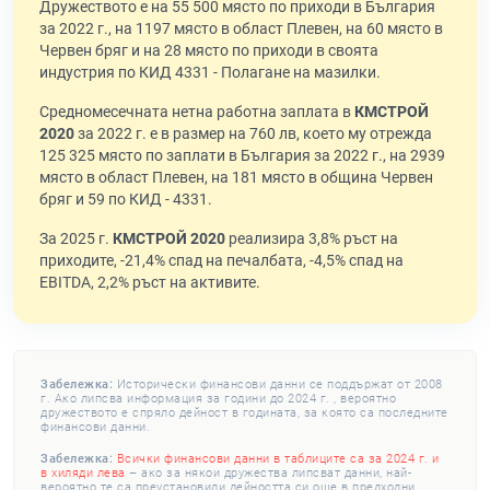
Дружеството е на 55 500 място по приходи в България
за 2022 г., на 1197 място в област Плевен, на 60 място в
Червен бряг и на 28 място по приходи в своята
индустрия по КИД 4331 - Полагане на мазилки.
Средномесечната нетна работна заплата в
КМСТРОЙ
2020
за 2022 г. е в размер на 760 лв, което му отрежда
125 325 място по заплати в България за 2022 г., на 2939
място в област Плевен, на 181 място в община Червен
бряг и 59 по КИД - 4331.
За 2025 г.
КМСТРОЙ 2020
реализира 3,8% ръст на
приходите, -21,4% спад на печалбата, -4,5% спад на
EBITDA, 2,2% ръст на активите.
Забележка:
Исторически финансови данни се поддържат от 2008
г. Ако липсва информация за години до 2024 г. , вероятно
дружеството е спряло дейност в годината, за която са последните
финансови данни.
Забележка:
Всички финансови данни в таблиците са за 2024 г. и
в хиляди лева
– ако за някои дружества липсват данни, най-
вероятно те са преустановили дейността си още в предходни