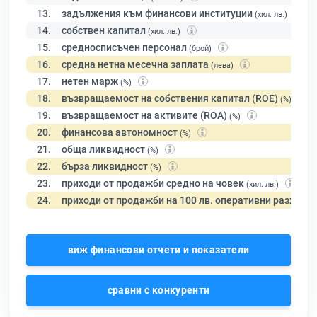
13.
задължения към финансови институции
(хил. лв.)
14.
собствен капитал
(хил. лв.)
15.
средносписъчен персонал
(брой)
16.
средна нетна месечна заплата
(лева)
17.
нетен марж
(%)
18.
възвращаемост на собствения капитал (ROE)
(%)
19.
възвращаемост на активите (ROA)
(%)
20.
финансова автономност
(%)
21.
обща ликвидност
(%)
22.
бърза ликвидност
(%)
23.
приходи от продажби средно на човек
(хил. лв.)
24.
приходи от продажби на 100 лв. оперативни разходи
виж финансови отчети и показатели
сравни с конкуренти