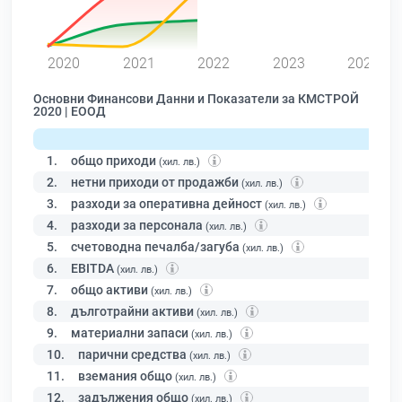
0
2020
2021
2022
2023
2024
Основни Финансови Данни и Показатели за КМСТРОЙ
2020 | ЕООД
1.
общо приходи
(хил. лв.)
2.
нетни приходи от продажби
(хил. лв.)
3.
разходи за оперативна дейност
(хил. лв.)
4.
разходи за персонала
(хил. лв.)
5.
счетоводна печалба/загуба
(хил. лв.)
6.
EBITDA
(хил. лв.)
7.
общо активи
(хил. лв.)
8.
дълготрайни активи
(хил. лв.)
9.
материални запаси
(хил. лв.)
10.
парични средства
(хил. лв.)
11.
вземания общо
(хил. лв.)
12.
задължения общо
(хил. лв.)