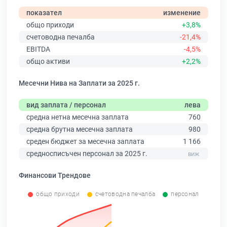
показател
изменение
общо приходи
+3,8%
счетоводна печалба
-21,4%
EBITDA
-4,5%
общо активи
+2,2%
Месечни Нива на Заплати за 2025 г.
вид заплата / персонал
лева
средна нетна месечна заплата
760
средна брутна месечна заплата
980
среден бюджет за месечна заплата
1 166
средносписъчен персонал за 2025 г.
Финансови Трендове
общо приходи
счетоводна печалба
персонал