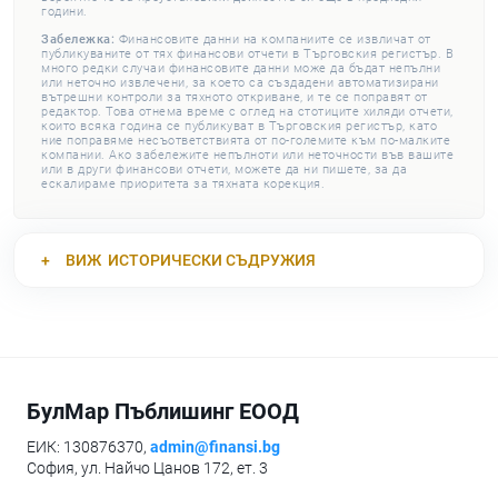
години.
Забележка:
Финансовите данни на компаниите се извличат от
публикуваните от тях финансови отчети в Търговския регистър. В
много редки случаи финансовите данни може да бъдат непълни
или неточно извлечени, за което са създадени автоматизирани
вътрешни контроли за тяхното откриване, и те се поправят от
редактор. Това отнема време с оглед на стотиците хиляди отчети,
които всяка година се публикуват в Търговския регистър, като
ние поправяме несъответствията от по-големите към по-малките
компании. Ако забележите непълноти или неточности във вашите
или в други финансови отчети, можете да ни пишете, за да
ескалираме приоритета за тяхната корекция.
ВИЖ
ИСТОРИЧЕСКИ СЪДРУЖИЯ
БулМар Пъблишинг ЕООД
ЕИК: 130876370,
admin@finansi.bg
София, ул. Найчо Цанов 172, ет. 3