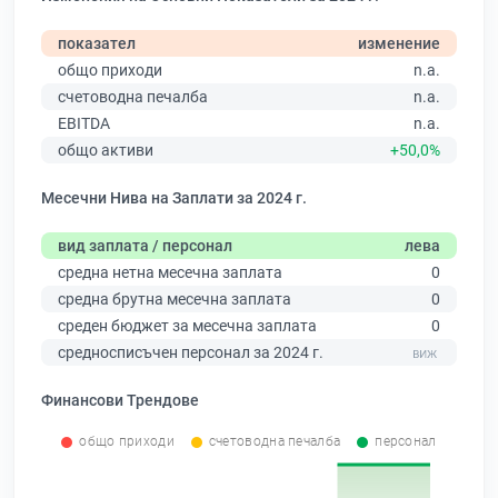
показател
изменение
общо приходи
n.a.
счетоводна печалба
n.a.
EBITDA
n.a.
общо активи
+50,0%
Месечни Нива на Заплати за 2024 г.
вид заплата / персонал
лева
средна нетна месечна заплата
0
средна брутна месечна заплата
0
среден бюджет за месечна заплата
0
средносписъчен персонал за 2024 г.
Финансови Трендове
общо приходи
счетоводна печалба
персонал