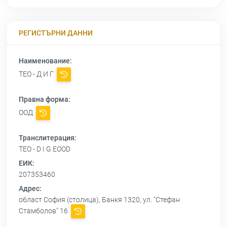
РЕГИСТЪРНИ ДАННИ
Наименование:
ТЕО - Д И Г
Правна форма:
ООД
Транслитерация:
TEO - D I G EOOD
ЕИК:
207353460
Адрес:
област София (столица), Банкя 1320, ул. "Стефан
Стамболов" 16