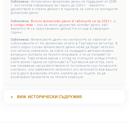
Забележка:
Исторически финансови данни се поддържат от 2008
г. Ако липсва информация за години до 2024 г. , вероятно
дружеството е спряло дейност в годината, за която са последните
финансови данни.
Забележка:
Всички финансови данни в таблиците са за 2024 г. и
в хиляди лева
– ако за някои дружества липсват данни, най-
вероятно те са преустановили дейността си още в предходни
години.
Забележка:
Финансовите данни на компаниите се извличат от
публикуваните от тях финансови отчети в Търговския регистър. В
много редки случаи финансовите данни може да бъдат непълни
или неточно извлечени, за което са създадени автоматизирани
вътрешни контроли за тяхното откриване, и те се поправят от
редактор. Това отнема време с оглед на стотиците хиляди отчети,
които всяка година се публикуват в Търговския регистър, като
ние поправяме несъответствията от по-големите към по-малките
компании. Ако забележите непълноти или неточности във вашите
или в други финансови отчети, можете да ни пишете, за да
ескалираме приоритета за тяхната корекция.
ВИЖ
ИСТОРИЧЕСКИ СЪДРУЖИЯ