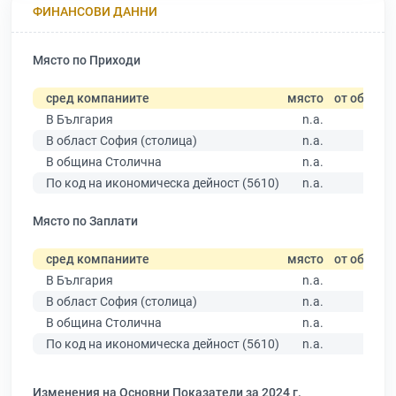
ФИНАНСОВИ ДАННИ
Място по Приходи
сред компаниите
място
от общо
В България
n.a.
В област София (столица)
n.a.
В община Столична
n.a.
По код на икономическа дейност (5610)
n.a.
Място по Заплати
сред компаниите
място
от общо
В България
n.a.
В област София (столица)
n.a.
В община Столична
n.a.
По код на икономическа дейност (5610)
n.a.
Изменения на Основни Показатели за 2024 г.