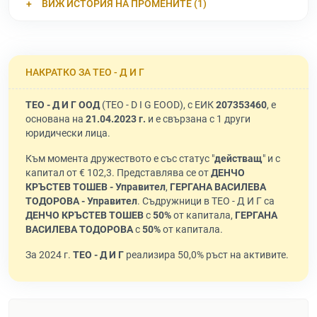
ВИЖ ИСТОРИЯ НА ПРОМЕНИТЕ (1)
НАКРАТКО ЗА ТЕО - Д И Г
ТЕО - Д И Г ООД
(TEO - D I G EOOD), с ЕИК
207353460
, е
основана на
21.04.2023 г.
и е свързана с 1 други
юридически лица.
Към момента дружеството е със статус "
действащ
" и с
капитал от € 102,3. Представлява се от
ДЕНЧО
КРЪСТЕВ ТОШЕВ - Управител
,
ГЕРГАНА ВАСИЛЕВА
ТОДОРОВА - Управител
. Съдружници в ТЕО - Д И Г са
ДЕНЧО КРЪСТЕВ ТОШЕВ
с
50%
от капитала,
ГЕРГАНА
ВАСИЛЕВА ТОДОРОВА
с
50%
от капитала.
За 2024 г.
ТЕО - Д И Г
реализира 50,0% ръст на активите.