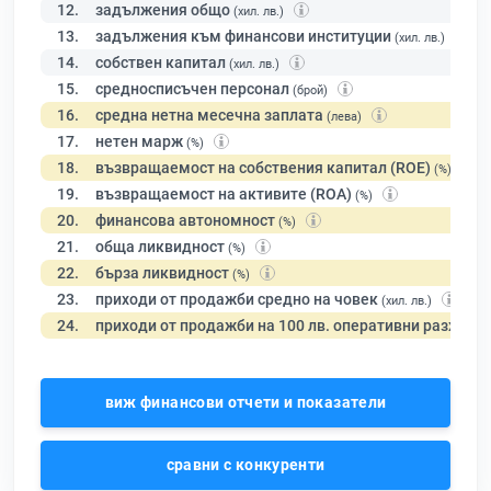
12.
задължения общо
(хил. лв.)
13.
задължения към финансови институции
(хил. лв.)
14.
собствен капитал
(хил. лв.)
15.
средносписъчен персонал
(брой)
16.
средна нетна месечна заплата
(лева)
17.
нетен марж
(%)
18.
възвращаемост на собствения капитал (ROE)
(%)
19.
възвращаемост на активите (ROA)
(%)
20.
финансова автономност
(%)
21.
обща ликвидност
(%)
22.
бърза ликвидност
(%)
23.
приходи от продажби средно на човек
(хил. лв.)
24.
приходи от продажби на 100 лв. оперативни разходи
виж финансови отчети и показатели
сравни с конкуренти