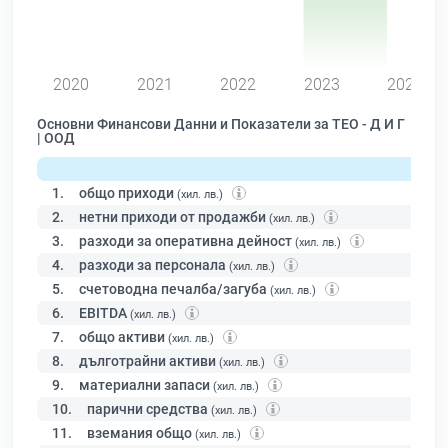
0
2020
2021
2022
2023
2024
Основни Финансови Данни и Показатели за ТЕО - Д И Г
| ООД
1.
общо приходи
(хил. лв.)
2.
нетни приходи от продажби
(хил. лв.)
3.
разходи за оперативна дейност
(хил. лв.)
4.
разходи за персонала
(хил. лв.)
5.
счетоводна печалба/загуба
(хил. лв.)
6.
EBITDA
(хил. лв.)
7.
общо активи
(хил. лв.)
8.
дълготрайни активи
(хил. лв.)
9.
материални запаси
(хил. лв.)
10.
парични средства
(хил. лв.)
11.
вземания общо
(хил. лв.)