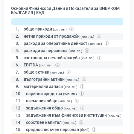
Основни Финансови Данни и Показатели за ВИВАКОМ
БЪЛГАРИЯ | ЕАД
1.
общо приходи
(хил. лв.)
2.
нетни приходи от продажби
(хил. лв.)
3.
разходи за оперативна дейност
(хил. лв.)
4.
разходи за персонала
(хил. лв.)
5.
счетоводна печалба/загуба
(хил. лв.)
6.
EBITDA
(хил. лв.)
7.
общо активи
(хил. лв.)
8.
дълготрайни активи
(хил. лв.)
9.
материални запаси
(хил. лв.)
10.
парични средства
(хил. лв.)
11.
вземания общо
(хил. лв.)
12.
задължения общо
(хил. лв.)
13.
задължения към финансови институции
(хил. лв.)
14.
собствен капитал
(хил. лв.)
15.
средносписъчен персонал
(брой)