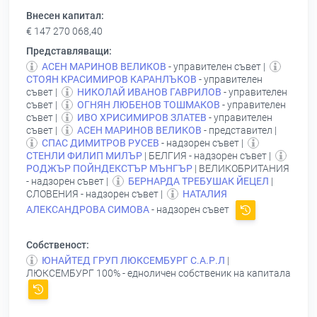
Внесен капитал:
€ 147 270 068,40
Представляващи:
АСЕН МАРИНОВ ВЕЛИКОВ
- управителен съвет |
СТОЯН КРАСИМИРОВ КАРАНЛЪКОВ
- управителен
съвет |
НИКОЛАЙ ИВАНОВ ГАВРИЛОВ
- управителен
съвет |
ОГНЯН ЛЮБЕНОВ ТОШМАКОВ
- управителен
съвет |
ИВО ХРИСИМИРОВ ЗЛАТЕВ
- управителен
съвет |
АСЕН МАРИНОВ ВЕЛИКОВ
- представител |
СПАС ДИМИТРОВ РУСЕВ
- надзорен съвет |
СТЕНЛИ ФИЛИП МИЛЪР
| БЕЛГИЯ - надзорен съвет |
РОДЖЪР ПОЙНДЕКСТЪР МЪНГЪР
| ВЕЛИКОБРИТАНИЯ
- надзорен съвет |
БЕРНАРДА ТРЕБУШАК ЙЕЦЕЛ
|
СЛОВЕНИЯ - надзорен съвет |
НАТАЛИЯ
АЛЕКСАНДРОВА СИМОВА
- надзорен съвет
Собственост:
ЮНАЙТЕД ГРУП ЛЮКСЕМБУРГ С.А.Р.Л
|
ЛЮКСЕМБУРГ 100% - едноличен собственик на капитала