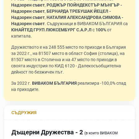
Надзорен съвет
,
РОДЖЪР ПОЙНДЕКСТЪР МЪНГЪР -
Надзорен съвет
,
БЕРНАРДА ТРЕБУШАК ЙЕЦЕЛ -
Надзорен съвет
,
НАТАЛИЯ АЛЕКСАНДРОВА СИМОВА -
Надзорен съвет
. Съдружници в ВИВАКОМ БЪЛГАРИЯ са
ЮНАЙТЕД ГРУП ЛЮКСЕМБУРГ С.А.Р.Л
с
100%
от
капитала.
Дружеството е на 248 555 място по приходи в България
за 2022 г., на 81507 място в област София (столица), на
81507 място в Столична и на 47 място по приходи в
своята индустрия по КИД 6120 - Далекосъобщителна
дейност по безжичен път.
За 2022 г.
ВИВАКОМ БЪЛГАРИЯ
реализира -100,0% спад
на приходите.
СЪДРУЖИЯ
Дъщерни Дружества - 2
(в които ВИВАКОМ