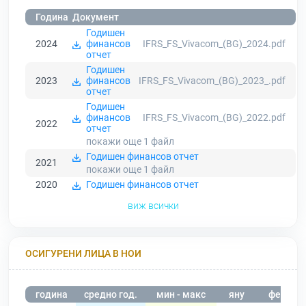
Година
Документ
Годишен
2024
финансов
IFRS_FS_Vivacom_(BG)_2024.pdf
отчет
Годишен
2023
финансов
IFRS_FS_Vivacom_(BG)_2023_.pdf
отчет
Годишен
финансов
IFRS_FS_Vivacom_(BG)_2022.pdf
2022
отчет
покажи още 1
файл
Годишен финансов отчет
2021
покажи още 1
файл
2020
Годишен финансов отчет
виж всички
ОСИГУРЕНИ ЛИЦА В НОИ
година
средно год.
мин - макс
яну
фев