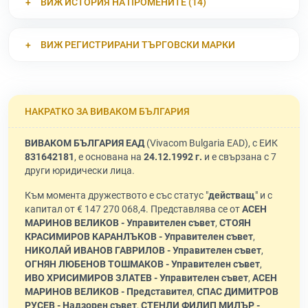
ВИЖ ИСТОРИЯ НА ПРОМЕНИТЕ (14)
ВИЖ РЕГИСТРИРАНИ ТЪРГОВСКИ МАРКИ
НАКРАТКО ЗА ВИВАКОМ БЪЛГАРИЯ
ВИВАКОМ БЪЛГАРИЯ ЕАД
(Vivacom Bulgaria EAD), с ЕИК
831642181
, е основана на
24.12.1992 г.
и е свързана с 7
други юридически лица.
Към момента дружеството е със статус "
действащ
" и с
капитал от € 147 270 068,4. Представлява се от
АСЕН
МАРИНОВ ВЕЛИКОВ - Управителен съвет
,
СТОЯН
КРАСИМИРОВ КАРАНЛЪКОВ - Управителен съвет
,
НИКОЛАЙ ИВАНОВ ГАВРИЛОВ - Управителен съвет
,
ОГНЯН ЛЮБЕНОВ ТОШМАКОВ - Управителен съвет
,
ИВО ХРИСИМИРОВ ЗЛАТЕВ - Управителен съвет
,
АСЕН
МАРИНОВ ВЕЛИКОВ - Представител
,
СПАС ДИМИТРОВ
РУСЕВ - Надзорен съвет
,
СТЕНЛИ ФИЛИП МИЛЪР -