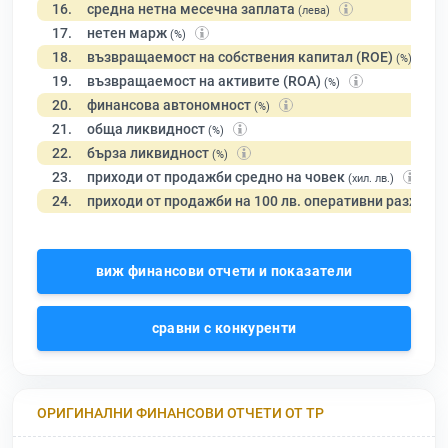
16.
средна нетна месечна заплата
(лева)
17.
нетен марж
(%)
18.
възвращаемост на собствения капитал (ROE)
(%)
19.
възвращаемост на активите (ROA)
(%)
20.
финансова автономност
(%)
21.
обща ликвидност
(%)
22.
бърза ликвидност
(%)
23.
приходи от продажби средно на човек
(хил. лв.)
24.
приходи от продажби на 100 лв. оперативни разходи
виж финансови отчети и показатели
сравни с конкуренти
ОРИГИНАЛНИ ФИНАНСОВИ ОТЧЕТИ ОТ ТР