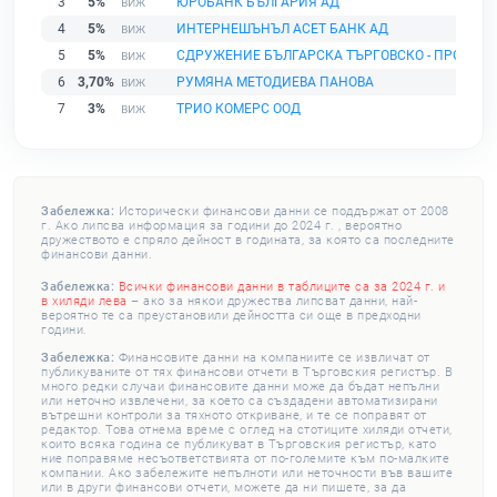
3
5%
ЮРОБАНК БЪЛГАРИЯ АД
4
5%
ИНТЕРНЕШЪНЪЛ АСЕТ БАНК АД
5
5%
СДРУЖЕНИЕ БЪЛГАРСКА ТЪРГОВСКО - ПРОМИШ
6
3,70%
РУМЯНА МЕТОДИЕВА ПАНОВА
7
3%
ТРИО КОМЕРС ООД
Забележка:
Исторически финансови данни се поддържат от 2008
г. Ако липсва информация за години до 2024 г. , вероятно
дружеството е спряло дейност в годината, за която са последните
финансови данни.
Забележка:
Всички финансови данни в таблиците са за 2024 г. и
в хиляди лева
– ако за някои дружества липсват данни, най-
вероятно те са преустановили дейността си още в предходни
години.
Забележка:
Финансовите данни на компаниите се извличат от
публикуваните от тях финансови отчети в Търговския регистър. В
много редки случаи финансовите данни може да бъдат непълни
или неточно извлечени, за което са създадени автоматизирани
вътрешни контроли за тяхното откриване, и те се поправят от
редактор. Това отнема време с оглед на стотиците хиляди отчети,
които всяка година се публикуват в Търговския регистър, като
ние поправяме несъответствията от по-големите към по-малките
компании. Ако забележите непълноти или неточности във вашите
или в други финансови отчети, можете да ни пишете, за да