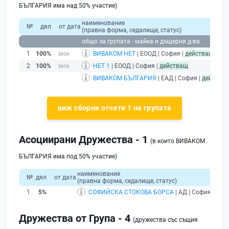
БЪЛГАРИЯ има над 50% участие)
наименование
№
дял
от дата
(правна форма, седалище, статус)
общо за групата - майка и дъщерни д-ва
1
100%
ВИВАКОМ НЕТ
| ЕООД | София |
действащ
2
100%
НЕТ 1
| ЕООД | София |
действащ
ВИВАКОМ БЪЛГАРИЯ
| ЕАД | София |
действа
виж сборни отчети 1 на групата
Асоциирани Дружества - 1
(в които ВИВАКОМ
БЪЛГАРИЯ има под 50% участие)
наименование
№
дял
от дата
(правна форма, седалище, статус)
1
5%
СОФИЙСКА СТОКОВА БОРСА
| АД | София |
дей
Дружества от Група - 4
(дружества със същия