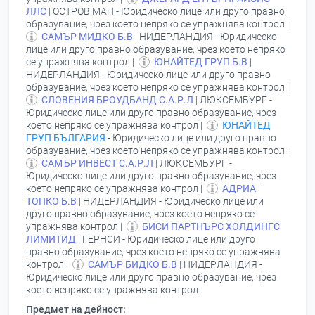
ЛЛС
| ОСТРОВ МАН - Юридическо лице или друго правно
образувание, чрез което непряко се упражнява контрол |
САМЪР МИДКО Б.В
| НИДЕРЛАНДИЯ - Юридическо
лице или друго правно образувание, чрез което непряко
се упражнява контрол |
ЮНАЙТЕД ГРУП Б.В
|
НИДЕРЛАНДИЯ - Юридическо лице или друго правно
образувание, чрез което непряко се упражнява контрол |
СЛОВЕНИЯ БРОУДБАНД С.А.Р.Л
| ЛЮКСЕМБУРГ -
Юридическо лице или друго правно образувание, чрез
което непряко се упражнява контрол |
ЮНАЙТЕД
ГРУП БЪЛГАРИЯ
- Юридическо лице или друго правно
образувание, чрез което непряко се упражнява контрол |
САМЪР ИНВЕСТ С.А.Р.Л
| ЛЮКСЕМБУРГ -
Юридическо лице или друго правно образувание, чрез
което непряко се упражнява контрол |
АДРИА
ТОПКО Б.В
| НИДЕРЛАНДИЯ - Юридическо лице или
друго правно образувание, чрез което непряко се
упражнява контрол |
БИСИ ПАРТНЪРС ХОЛДИНГС
ЛИМИТИД
| ГЕРНСИ - Юридическо лице или друго
правно образувание, чрез което непряко се упражнява
контрол |
САМЪР БИДКО Б.В
| НИДЕРЛАНДИЯ -
Юридическо лице или друго правно образувание, чрез
което непряко се упражнява контрол
Предмет на дейност: