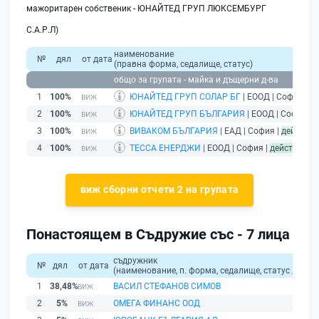
мажоритарен собственик - ЮНАЙТЕД ГРУП ЛЮКСЕМБУРГ
С.А.Р.Л)
наименование
№
дял
от дата
(правна форма, седалище, статус)
общо за групата - майка и дъщерни д-ва
1
100%
ЮНАЙТЕД ГРУП СОЛАР БГ
| ЕООД | София |
д
2
100%
ЮНАЙТЕД ГРУП БЪЛГАРИЯ
| ЕООД | София |
д
3
100%
ВИВАКОМ БЪЛГАРИЯ
| ЕАД | София |
действа
4
100%
ТЕССА ЕНЕРДЖИ
| ЕООД | София |
действащ
виж сборни отчети 2 на групата
Понастоящем в Съдружие със - 7 лица
съдружник
№
дял
от дата
(наименование, п. форма, седалище, статус / физи
1
38,48%
ВАСИЛ СТЕФАНОВ СИМОВ
2
5%
ОМЕГА ФИНАНС ООД