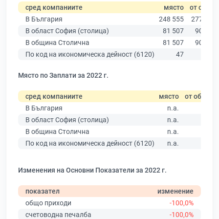
сред компаниите
място
от общо
В България
248 555
277 019
В област София (столица)
81 507
90 178
В община Столична
81 507
90 178
По код на икономическа дейност (6120)
47
48
Място по Заплати за 2022 г.
сред компаниите
място
от общо
В България
n.a.
В област София (столица)
n.a.
В община Столична
n.a.
По код на икономическа дейност (6120)
n.a.
Изменения на Основни Показатели за 2022 г.
показател
изменение
общо приходи
-100,0%
счетоводна печалба
-100,0%