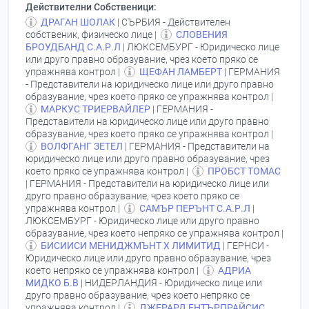
Действителни Собственици:
ДРАГАН ШОЛАК
| СЪРБИЯ - Действителен
собственик, физическо лице |
СЛОВЕНИЯ
БРОУДБАНД С.А.Р.Л
| ЛЮКСЕМБУРГ - Юридическо лице
или друго правно образувание, чрез което пряко се
упражнява контрол |
ЩЕФАН ЛАМБЕРТ
| ГЕРМАНИЯ
- Представители на юридическо лице или друго правно
образувание, чрез което пряко се упражнява контрол |
МАРКУС ТРИЕРВАЙЛЕР
| ГЕРМАНИЯ -
Представители на юридическо лице или друго правно
образувание, чрез което пряко се упражнява контрол |
ВОЛФГАНГ ЗЕТЕЛ
| ГЕРМАНИЯ - Представители на
юридическо лице или друго правно образувание, чрез
което пряко се упражнява контрол |
ПРОБСТ ТОМАС
| ГЕРМАНИЯ - Представители на юридическо лице или
друго правно образувание, чрез което пряко се
упражнява контрол |
САМЪР ПЕРЪНТ С.А.Р.Л
|
ЛЮКСЕМБУРГ - Юридическо лице или друго правно
образувание, чрез което непряко се упражнява контрол |
БИСИИСИ МЕНИДЖМЪНТ Х ЛИМИТИД
| ГЕРНСИ -
Юридическо лице или друго правно образувание, чрез
което непряко се упражнява контрол |
АДРИА
МИДКО Б.В
| НИДЕРЛАНДИЯ - Юридическо лице или
друго правно образувание, чрез което непряко се
упражнява контрол |
ДЖЕРАРД ЕНТЪРПРАЙСИС