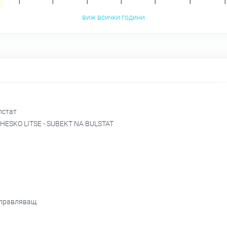
1
1
1
1
1
1
1
виж всички години
лстат
HESKO LITSE - SUBEKT NA BULSTAT
управляващ