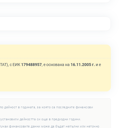
TAT), с ЕИК
179488957
, е основана на
16.11.2005 г.
и е
ло дейност в годината, за която са последните финансови
еустановили дейността си още в предходни години.
случаи финансовите данни може да бъдат непълни или неточно