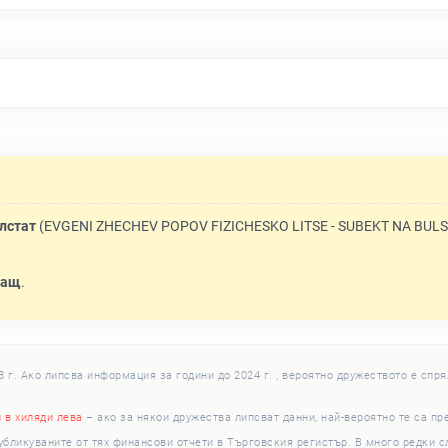
лстат
(EVGENI ZHECHEV POPOV FIZICHESKO LITSE - SUBEKT NA BULS
ващ
.
г. Ако липсва информация за години до 2024 г. , вероятно дружеството е спря
и в хиляди лева
– ако за някои дружества липсват данни, най-вероятно те са пр
убликуваните от тях финансови отчети в Търговския регистър. В много редки 