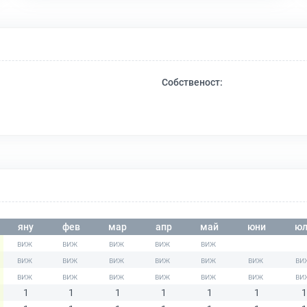
Собственост:
яну
фев
мар
апр
май
юни
юл
1
1
1
1
1
1
1