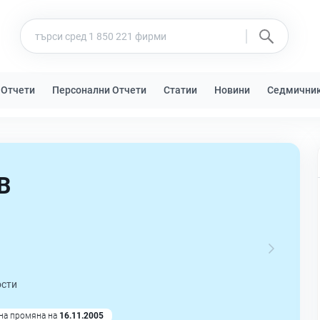
 Отчети
Персонални Отчети
Статии
Новини
Седмични
В
ости
на промяна на
16.11.2005