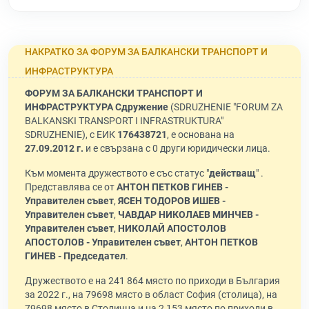
НАКРАТКО ЗА ФОРУМ ЗА БАЛКАНСКИ ТРАНСПОРТ И
ИНФРАСТРУКТУРА
ФОРУМ ЗА БАЛКАНСКИ ТРАНСПОРТ И
ИНФРАСТРУКТУРА Сдружение
(SDRUZHENIE "FORUM ZA
BALKANSKI TRANSPORT I INFRASTRUKTURA"
SDRUZHENIE), с ЕИК
176438721
, е основана на
27.09.2012 г.
и е свързана с 0 други юридически лица.
Към момента дружеството е със статус "
действащ
" .
Представлява се от
АНТОН ПЕТКОВ ГИНЕВ -
Управителен съвет
,
ЯСЕН ТОДОРОВ ИШЕВ -
Управителен съвет
,
ЧАВДАР НИКОЛАЕВ МИНЧЕВ -
Управителен съвет
,
НИКОЛАЙ АПОСТОЛОВ
АПОСТОЛОВ - Управителен съвет
,
АНТОН ПЕТКОВ
ГИНЕВ - Председател
.
Дружеството е на 241 864 място по приходи в България
за 2022 г., на 79698 място в област София (столица), на
79698 място в Столична и на 2 153 място по приходи в