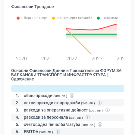
Финансови Трендове
общо приходи
счетоводна печалба
персонал
2020
2021
2022
2023
2024
Основни Финансови Данни и Показатели за ФОРУМ ЗА
БАЛКАНСКИ ТРАНСПОРТ И ИНФРАСТРУКТУРА |
Сдружение
1.
общо приходи
(хил. лв.)
2.
нетни приходи от продажби
(хил. лв.)
3.
разходи за оперативна дейност
(хил. лв.)
4.
разходи за персонала
(хил. лв.)
5.
счетоводна печалба/загуба
(хил. лв.)
6.
EBITDA
(хил. лв.)