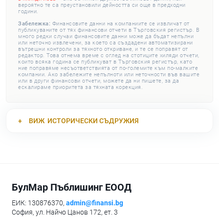
вероятно те са преустановили дейността си още в предходни
години.
Забележка:
Финансовите данни на компаниите се извличат от
публикуваните от тях финансови отчети в Търговския регистър. В
много редки случаи финансовите данни може да бъдат непълни
или неточно извлечени, за което са създадени автоматизирани
вътрешни контроли за тяхното откриване, и те се поправят от
редактор. Това отнема време с оглед на стотиците хиляди отчети,
които всяка година се публикуват в Търговския регистър, като
ние поправяме несъответствията от по-големите към по-малките
компании. Ако забележите непълноти или неточности във вашите
или в други финансови отчети, можете да ни пишете, за да
ескалираме приоритета за тяхната корекция.
ВИЖ
ИСТОРИЧЕСКИ СЪДРУЖИЯ
БулМар Пъблишинг ЕООД
ЕИК: 130876370,
admin@finansi.bg
София, ул. Найчо Цанов 172, ет. 3