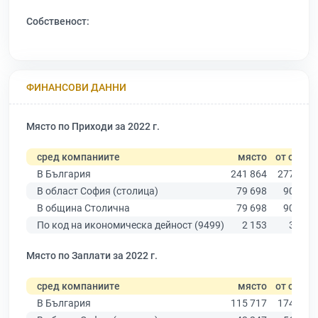
Собственост:
ФИНАНСОВИ ДАННИ
Място по Приходи за 2022 г.
сред компаниите
място
от общо
В България
241 864
277 019
В област София (столица)
79 698
90 178
В община Столична
79 698
90 178
По код на икономическа дейност (9499)
2 153
3 689
Място по Заплати за 2022 г.
сред компаниите
място
от общо
В България
115 717
174 403