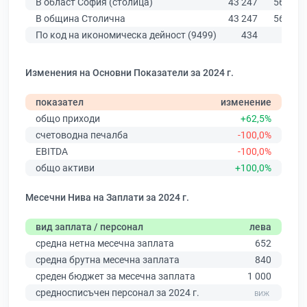
В област София (столица)
43 247
56 378
В община Столична
43 247
56 378
По код на икономическа дейност (9499)
434
945
Изменения на Основни Показатели за 2024 г.
показател
изменение
общо приходи
+62,5%
счетоводна печалба
-100,0%
EBITDA
-100,0%
общо активи
+100,0%
Месечни Нива на Заплати за 2024 г.
вид заплата / персонал
лева
средна нетна месечна заплата
652
средна брутна месечна заплата
840
среден бюджет за месечна заплата
1 000
средносписъчен персонал за 2024 г.