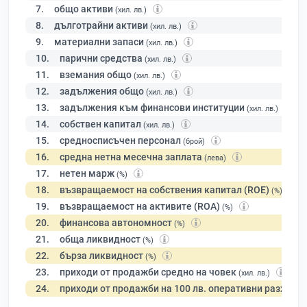
7.
общо активи
(хил. лв.)
8.
дълготрайни активи
(хил. лв.)
9.
материални запаси
(хил. лв.)
10.
парични средства
(хил. лв.)
11.
вземания общо
(хил. лв.)
12.
задължения общо
(хил. лв.)
13.
задължения към финансови институции
(хил. лв.)
14.
собствен капитал
(хил. лв.)
15.
средносписъчен персонал
(брой)
16.
средна нетна месечна заплата
(лева)
17.
нетен марж
(%)
18.
възвращаемост на собствения капитал (ROE)
(%)
19.
възвращаемост на активите (ROA)
(%)
20.
финансова автономност
(%)
21.
обща ликвидност
(%)
22.
бърза ликвидност
(%)
23.
приходи от продажби средно на човек
(хил. лв.)
24.
приходи от продажби на 100 лв. оперативни разходи