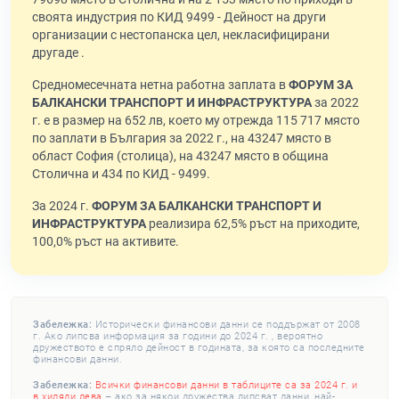
своята индустрия по КИД 9499 - Дейност на други
организации с нестопанска цел, некласифицирани
другаде .
Средномесечната нетна работна заплата в
ФОРУМ ЗА
БАЛКАНСКИ ТРАНСПОРТ И ИНФРАСТРУКТУРА
за 2022
г. е в размер на 652 лв, което му отрежда 115 717 място
по заплати в България за 2022 г., на 43247 място в
област София (столица), на 43247 място в община
Столична и 434 по КИД - 9499.
За 2024 г.
ФОРУМ ЗА БАЛКАНСКИ ТРАНСПОРТ И
ИНФРАСТРУКТУРА
реализира 62,5% ръст на приходите,
100,0% ръст на активите.
Забележка:
Исторически финансови данни се поддържат от 2008
г. Ако липсва информация за години до 2024 г. , вероятно
дружеството е спряло дейност в годината, за която са последните
финансови данни.
Забележка:
Всички финансови данни в таблиците са за 2024 г. и
в хиляди лева
– ако за някои дружества липсват данни, най-