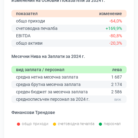
Изменения на Основни Показатели за 2024 г.
показател
изменение
общо приходи
-64,0%
счетоводна печалба
+169,9%
EBITDA
-80,8%
общо активи
-20,3%
Месечни Нива на Заплати за 2024 г.
вид заплата / персонал
лева
средна нетна месечна заплата
1 687
средна брутна месечна заплата
2 174
среден бюджет за месечна заплата
2 586
средносписъчен персонал за 2024 г.
Финансови Трендове
общо приходи
счетоводна печалба
персонал
0