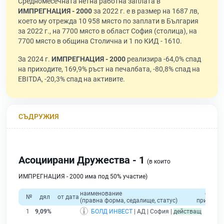
Средномесечната нетна работна заплата в
ИМПРЕГНАЦИЯ - 2000
за 2022 г. е в размер на 1687 лв,
което му отрежда 10 958 място по заплати в България
за 2022 г., на 7700 място в област София (столица), на
7700 място в община Столична и 1 по КИД - 1610.
За 2024 г.
ИМПРЕГНАЦИЯ - 2000
реализира -64,0% спад
на приходите, 169,9% ръст на печалбата, -80,8% спад на
EBITDA, -20,3% спад на активите.
СЪДРУЖИЯ
Асоциирани Дружества - 1
(в които
ИМПРЕГНАЦИЯ - 2000 има под 50% участие)
наименование
общо
№
дял
от дата
(правна форма, седалище, статус)
приходи
1
9,09%
БОЛД ИНВЕСТ
| АД | София |
действащ