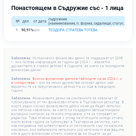
Понастоящем в Съдружие със - 1 лица
съдружник
№
дял
от дата
(наименование, п. форма, седалище, статус / физи
1
90,91%
ТЕОДОРА СТРАТЕВА ТОТЕВА
Забележка:
Исторически финансови данни се поддържат от 2008
г. Ако липсва информация за години до 2024 г. , вероятно
дружеството е спряло дейност в годината, за която са последните
финансови данни.
Забележка:
Всички финансови данни в таблиците са за 2024 г. и
в хиляди лева
– ако за някои дружества липсват данни, най-
вероятно те са преустановили дейността си още в предходни
години.
Забележка:
Финансовите данни на компаниите се извличат от
публикуваните от тях финансови отчети в Търговския регистър. В
много редки случаи финансовите данни може да бъдат непълни
или неточно извлечени, за което са създадени автоматизирани
вътрешни контроли за тяхното откриване, и те се поправят от
редактор. Това отнема време с оглед на стотиците хиляди отчети,
които всяка година се публикуват в Търговския регистър, като
ние поправяме несъответствията от по-големите към по-малките
компании. Ако забележите непълноти или неточности във вашите
или в други финансови отчети, можете да ни пишете, за да