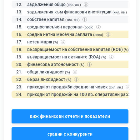
12.
задължения общо
(хил. лв.)
13.
задължения към финансови институции
(хил. лв.)
14.
собствен капитал
(хил. лв.)
15.
средносписъчен персонал
(брой)
16.
средна нетна месечна заплата
(лева)
17.
нетен марж
(%)
18.
възвращаемост на собствения капитал (ROE)
(%)
19.
възвращаемост на активите (ROA)
(%)
20.
финансова автономност
(%)
21.
обща ликвидност
(%)
22.
бърза ликвидност
(%)
23.
приходи от продажби средно на човек
(хил. лв.)
24.
приходи от продажби на 100 лв. оперативни разходи
виж финансови отчети и показатели
сравни с конкуренти