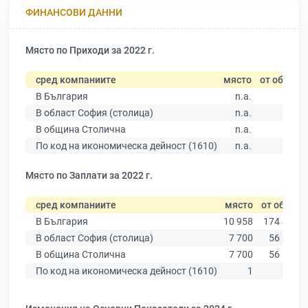
ФИНАНСОВИ ДАННИ
Място по Приходи за 2022 г.
сред компаниите
място
от общо
В България
n.a.
В област София (столица)
n.a.
В община Столична
n.a.
По код на икономическа дейност (1610)
n.a.
Място по Заплати за 2022 г.
сред компаниите
място
от общо
В България
10 958
174 403
В област София (столица)
7 700
56 378
В община Столична
7 700
56 378
По код на икономическа дейност (1610)
1
362