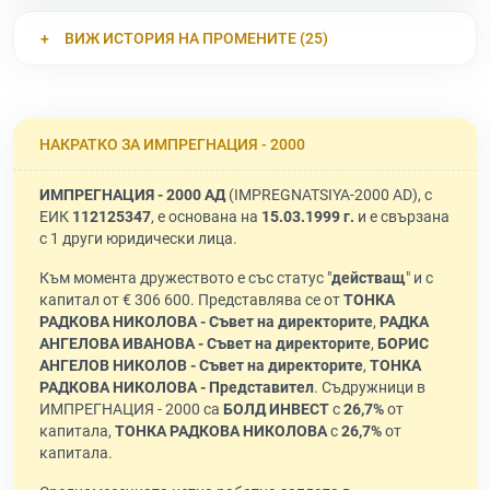
ВИЖ ИСТОРИЯ НА ПРОМЕНИТЕ (25)
НАКРАТКО ЗА ИМПРЕГНАЦИЯ - 2000
ИМПРЕГНАЦИЯ - 2000 АД
(IMPREGNATSIYA-2000 AD), с
ЕИК
112125347
, е основана на
15.03.1999 г.
и е свързана
с 1 други юридически лица.
Към момента дружеството е със статус "
действащ
" и с
капитал от € 306 600. Представлява се от
ТОНКА
РАДКОВА НИКОЛОВА - Съвет на директорите
,
РАДКА
АНГЕЛОВА ИВАНОВА - Съвет на директорите
,
БОРИС
АНГЕЛОВ НИКОЛОВ - Съвет на директорите
,
ТОНКА
РАДКОВА НИКОЛОВА - Представител
. Съдружници в
ИМПРЕГНАЦИЯ - 2000 са
БОЛД ИНВЕСТ
с
26,7%
от
капитала,
ТОНКА РАДКОВА НИКОЛОВА
с
26,7%
от
капитала.