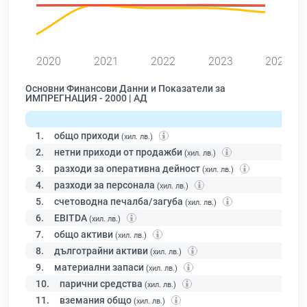
2020
2021
2022
2023
2024
Основни Финансови Данни и Показатели за
ИМПРЕГНАЦИЯ - 2000 | АД
1.
общо приходи
(хил. лв.)
2.
нетни приходи от продажби
(хил. лв.)
3.
разходи за оперативна дейност
(хил. лв.)
4.
разходи за персонала
(хил. лв.)
5.
счетоводна печалба/загуба
(хил. лв.)
6.
EBITDA
(хил. лв.)
7.
общо активи
(хил. лв.)
8.
дълготрайни активи
(хил. лв.)
9.
материални запаси
(хил. лв.)
10.
парични средства
(хил. лв.)
11.
вземания общо
(хил. лв.)