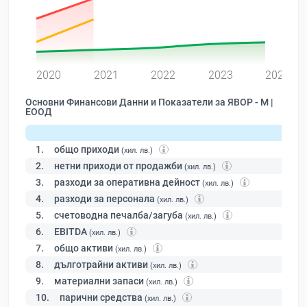
0
2020
2021
2022
2023
2024
Основни Финансови Данни и Показатели за ЯВОР - М |
ЕООД
1.
общо приходи
(хил. лв.)
2.
нетни приходи от продажби
(хил. лв.)
3.
разходи за оперативна дейност
(хил. лв.)
4.
разходи за персонала
(хил. лв.)
5.
счетоводна печалба/загуба
(хил. лв.)
6.
EBITDA
(хил. лв.)
7.
общо активи
(хил. лв.)
8.
дълготрайни активи
(хил. лв.)
9.
материални запаси
(хил. лв.)
10.
парични средства
(хил. лв.)