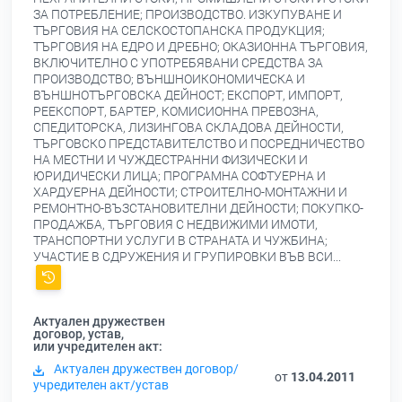
ЗА ПОТРЕБЛЕНИЕ; ПРОИЗВОДСТВО. ИЗКУПУВАНЕ И
ТЪРГОВИЯ НА СЕЛСКОСТОПАНСКА ПРОДУКЦИЯ;
ТЪРГОВИЯ НА ЕДРО И ДРЕБНО; ОКАЗИОННА ТЪРГОВИЯ,
ВКЛЮЧИТЕЛНО С УПОТРЕБЯВАНИ СРЕДСТВА ЗА
ПРОИЗВОДСТВО; ВЪНШНОИКОНОМИЧЕСКА И
ВЪНШНОТЪРГОВСКА ДЕЙНОСТ; ЕКСПОРТ, ИМПОРТ,
РЕЕКСПОРТ, БАРТЕР, КОМИСИОННА ПРЕВОЗНА,
СПЕДИТОРСКА, ЛИЗИНГОВА СКЛАДОВА ДЕЙНОСТИ,
ТЪРГОВСКО ПРЕДСТАВИТЕЛСТВО И ПОСРЕДНИЧЕСТВО
НА МЕСТНИ И ЧУЖДЕСТРАННИ ФИЗИЧЕСКИ И
ЮРИДИЧЕСКИ ЛИЦА; ПРОГРАМНА СОФТУЕРНА И
ХАРДУЕРНА ДЕЙНОСТИ; СТРОИТЕЛНО-МОНТАЖНИ И
РЕМОНТНО-ВЪЗСТАНОВИТЕЛНИ ДЕЙНОСТИ; ПОКУПКО-
ПРОДАЖБА, ТЪРГОВИЯ С НЕДВИЖИМИ ИМОТИ,
ТРАНСПОРТНИ УСЛУГИ В СТРАНАТА И ЧУЖБИНА;
УЧАСТИЕ В СДРУЖЕНИЯ И ГРУПИРОВКИ ВЪВ ВСИ...
Актуален дружествен
договор, устав,
или учредителен акт:
Актуален дружествен договор/
от
13.04.2011
учредителен акт/устав