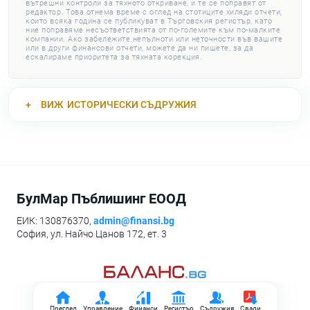
вътрешни контроли за тяхното откриване, и те се поправят от
редактор. Това отнема време с оглед на стотиците хиляди отчети,
които всяка година се публикуват в Търговския регистър, като
ние поправяме несъответствията от по-големите към по-малките
компании. Ако забележите непълноти или неточности във вашите
или в други финансови отчети, можете да ни пишете, за да
ескалираме приоритета за тяхната корекция.
ВИЖ
ИСТОРИЧЕСКИ СЪДРУЖИЯ
БулМар Пъблишинг ЕООД
ЕИК: 130876370,
admin@finansi.bg
София, ул. Найчо Цанов 172, ет. 3
Преглед
Управление
Финанси
Регистър
Съдружия
Свали