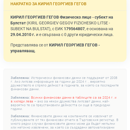
НАКРАТКО ЗА КИРИЛ ГЕОРГИЕВ ГЕГОВ
КИРИЛ ГЕОРГИЕВ ГЕГОВ Физическо лице - субект на
Булстат
(KIRIL GEORGIEV GEGOV FIZICHESKO LITSE -
SUBEKT NA BULSTAT), с ЕИК
179564807
, е основана на
29.04.2010 г.
и е свързана с 0 други юридически лица.
Представлява се от
КИРИЛ ГЕОРГИЕВ ГЕГОВ -
управляващ
.
Забележка:
Исторически финансови данни се поддържат от 2008
г. Ако липсва информация за години до 2024 г. , вероятно
дружеството е спряло дейност в годината, за която са последните
финансови данни.
Забележка:
Всички финансови данни в таблиците са за 2024 г. и
в хиляди лева
– ако за някои дружества липсват данни, най-
вероятно те са преустановили дейността си още в предходни
години.
Забележка:
Финансовите данни на компаниите се извличат от
публикуваните от тях финансови отчети в Търговския регистър. В
много редки случаи финансовите данни може да бъдат непълни
или неточно извлечени, за което са създадени автоматизирани