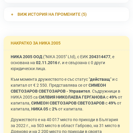
ВИЖ ИСТОРИЯ НА ПРОМЕНИТЕ (5)
НАКРАТКО ЗА НИКА 2005
НИКА 2005 ООД
("NIKA 2005" Ltd), с ЕИК
204314477
, е
основана на
02.11.2016 г.
и е свързана с 0 други
юридически лица.
Към момента дружеството е със статус "
действащ
" и с
капитал от € 2 550. Представлява се от
СИМЕОН
СВЕТОЗАРОВ СВЕТОЗАРОВ - Управител
. Съдружници в
НИКА 2005 са
СИЛВИЯ НИКОЛАЕВА ГЕРГАНОВА
с
49%
от
капитала,
СИМЕОН СВЕТОЗАРОВ СВЕТОЗАРОВ
с
49%
от
капитала,
НИКА 05
с
2%
от капитала.
Дружеството е на 40 017 място по приходи в България
за 2022 г., на 503 място в област Габрово, на 31 място в
Дряново и на 2 200 място по приходи в своята