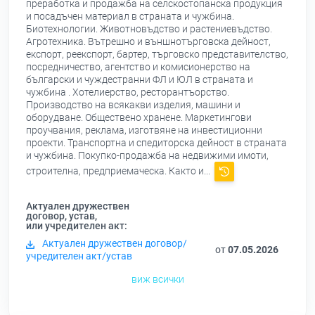
преработка и продажба на селскостопанска продукция
и посадъчен материал в страната и чужбина.
Биотехнологии. Животновъдство и растениевъдство.
Агротехника. Вътрешно и външнотърговска дейност,
експорт, реекспорт, бартер, търговско представителство,
посредничество, агентство и комисионерство на
български и чуждестранни ФЛ и ЮЛ в страната и
чужбина . Хотелиерство, ресторантъорство.
Производство на всякакви изделия, машини и
оборудване. Обществено хранене. Маркетингови
проучвания, реклама, изготвяне на инвестиционни
проекти. Транспортна и спедиторска дейност в страната
и чужбина. Покупко-продажба на недвижими имоти,
строителна, предприемаческа. Както и...
Актуален дружествен
договор, устав,
или учредителен акт:
Актуален дружествен договор/
от
07.05.2026
учредителен акт/устав
виж всички