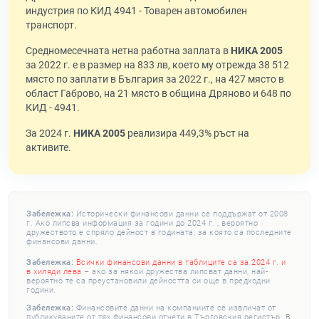
индустрия по КИД 4941 - Товарен автомобилен
транспорт.
Средномесечната нетна работна заплата в
НИКА 2005
за 2022 г. е в размер на 833 лв, което му отрежда 38 512
място по заплати в България за 2022 г., на 427 място в
област Габрово, на 21 място в община Дряново и 648 по
КИД - 4941.
За 2024 г.
НИКА 2005
реализира 449,3% ръст на
активите.
Забележка:
Исторически финансови данни се поддържат от 2008
г. Ако липсва информация за години до 2024 г. , вероятно
дружеството е спряло дейност в годината, за която са последните
финансови данни.
Забележка:
Всички финансови данни в таблиците са за 2024 г. и
в хиляди лева
– ако за някои дружества липсват данни, най-
вероятно те са преустановили дейността си още в предходни
години.
Забележка:
Финансовите данни на компаниите се извличат от
публикуваните от тях финансови отчети в Търговския регистър. В