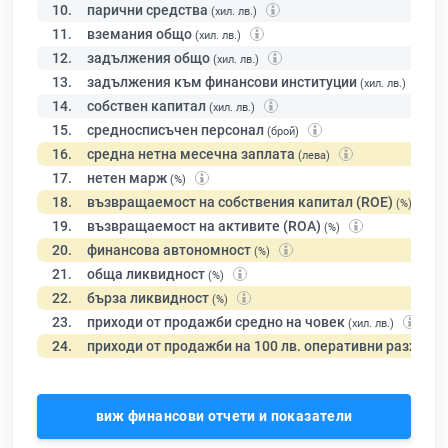
10.
парични средства
(хил. лв.)
11.
вземания общо
(хил. лв.)
12.
задължения общо
(хил. лв.)
13.
задължения към финансови институции
(хил. лв.)
14.
собствен капитал
(хил. лв.)
15.
средносписъчен персонал
(брой)
16.
средна нетна месечна заплата
(лева)
17.
нетен марж
(%)
18.
възвращаемост на собствения капитал (ROE)
(%)
19.
възвращаемост на активите (ROA)
(%)
20.
финансова автономност
(%)
21.
обща ликвидност
(%)
22.
бърза ликвидност
(%)
23.
приходи от продажби средно на човек
(хил. лв.)
24.
приходи от продажби на 100 лв. оперативни разходи
виж финансови отчети и показатели