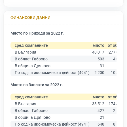
ФИНАНСОВИ ДАННИ
Място по Приходи за 2022 г.
сред компаниите
място
от общо
В България
40 017
277 019
В област Габрово
503
4 019
В община Дряново
31
187
По код на икономическа дейност (4941)
2 200
10 330
Място по Заплати за 2022 г.
сред компаниите
място
от общо
В България
38 512
174 403
В област Габрово
427
2 514
В община Дряново
21
116
По код на икономическа дейност (4941)
648
8 756