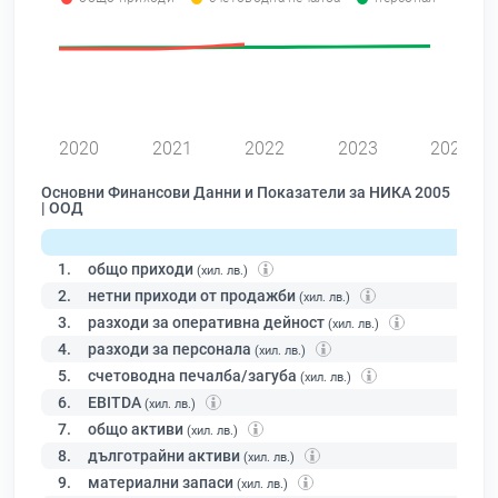
0
2020
2021
2022
2023
2024
Основни Финансови Данни и Показатели за НИКА 2005
| ООД
1.
общо приходи
(хил. лв.)
2.
нетни приходи от продажби
(хил. лв.)
3.
разходи за оперативна дейност
(хил. лв.)
4.
разходи за персонала
(хил. лв.)
5.
счетоводна печалба/загуба
(хил. лв.)
6.
EBITDA
(хил. лв.)
7.
общо активи
(хил. лв.)
8.
дълготрайни активи
(хил. лв.)
9.
материални запаси
(хил. лв.)