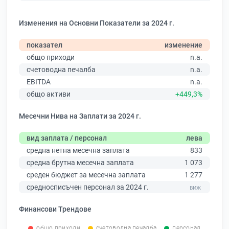
Изменения на Основни Показатели за 2024 г.
показател
изменение
общо приходи
n.a.
счетоводна печалба
n.a.
EBITDA
n.a.
общо активи
+449,3%
Месечни Нива на Заплати за 2024 г.
вид заплата / персонал
лева
средна нетна месечна заплата
833
средна брутна месечна заплата
1 073
среден бюджет за месечна заплата
1 277
средносписъчен персонал за 2024 г.
Финансови Трендове
общо приходи
счетоводна печалба
персонал