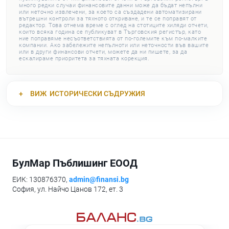
много редки случаи финансовите данни може да бъдат непълни
или неточно извлечени, за което са създадени автоматизирани
вътрешни контроли за тяхното откриване, и те се поправят от
редактор. Това отнема време с оглед на стотиците хиляди отчети,
които всяка година се публикуват в Търговския регистър, като
ние поправяме несъответствията от по-големите към по-малките
компании. Ако забележите непълноти или неточности във вашите
или в други финансови отчети, можете да ни пишете, за да
ескалираме приоритета за тяхната корекция.
ВИЖ
ИСТОРИЧЕСКИ СЪДРУЖИЯ
БулМар Пъблишинг ЕООД
ЕИК: 130876370,
admin@finansi.bg
София, ул. Найчо Цанов 172, ет. 3