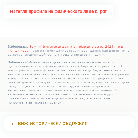
Изтегли профила на физическото лице в .pdf
Забележка:
Всички финансови данни в таблиците са за 2024 г. и в
хиляди лева
– ако за някои дружества липсват данни, най-вероятно те
са преустановили дейността си още в предходни години.
Забележка:
Финансовите данни на компаниите се извличат от
публикуваните от тях финансови отчети в Търговския регистър. В
много редки случаи финансовите данни може да бъдат непълни или
неточно извлечени, за което са създадени автоматизирани вътрешни
контроли за тяхното откриване, и те се поправят от редактор. Това
отнема време с оглед на стотиците хиляди отчети, които всяка година
се публикуват в Търговския регистър, като ние поправяме
несъответствията от по-големите към по-малките компании. Ако
забележите непълноти или неточности във вашите или в други
финансови отчети, можете да ни пишете, за да ескалираме
приоритета за тяхната корекция.
ВИЖ
ИСТОРИЧЕСКИ СЪДРУЖИЯ