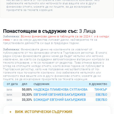
несъответствията от по-големите към по-малките компании. Ако
забележите непълноти или неточности във вашите или в други
финансови отчети, можете да ни пишете, за да ескалираме
приоритета за тяхната корекция.
Понастоящем в съдружие със:
3 Лица
Забележка:
Всички финансови данни в таблиците са за 2024 г. и в хиляди
лева
– ако за някои дружества липсват данни, най-вероятно те са
преустановили дейността си още в предходни години.
Забележка:
Финансовите данни на компаниите се извличат от
публикуваните от тях финансови отчети в Търговския регистър. В много
редки случаи финансовите данни може да бъдат непълни или неточно
извлечени, за което са създадени автоматизирани вътрешни контроли за
тяхното откриване, и те се поправят от редактор. Това отнема време с
оглед на стотиците хиляди отчети, които всяка година се публикуват в
Търговския регистър, като ние поправяме несъответствията от по-
големите към по-малките компании. Ако забележите непълноти или
неточности във вашите или в други финансови отчети, можете да ни
пишете, за да ескалираме приоритета за тяхната корекция.
от дата
дял
съдружник
в дружество
50,00%
НАДЕЖДА ПЛАМЕНОВА СУЛТАНОВА
ТИНКЪР
33,33%
ЕВГЕНИЙ ЕВГЕНИЕВ БАКЪРДЖИЕВ
ЕВЕЛБО
33,33%
БОЖИДАР ЕВГЕНИЙ БАКЪРДЖИЕВ
ЕВЕЛБО
ВИЖ
ИСТОРИЧЕСКИ СЪДРУЖИЯ