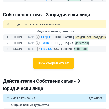
Собственост във - 3 юридически лица
№
дял
от дата
име на компания
общо за всички дружества
1
100.00%
СЕДЪР
| ЕООД | София |
без дейност - подадена д
2
50.00%
ТИНКЪР
| ООД | София |
действащ
3
33.33%
ЕВЕЛБО
| ООД | София |
действащ
виж сборен отчет
Действителен Собственик във - 3
юридически лица
№
име на компания
длъжност
при
общо за всички дружества