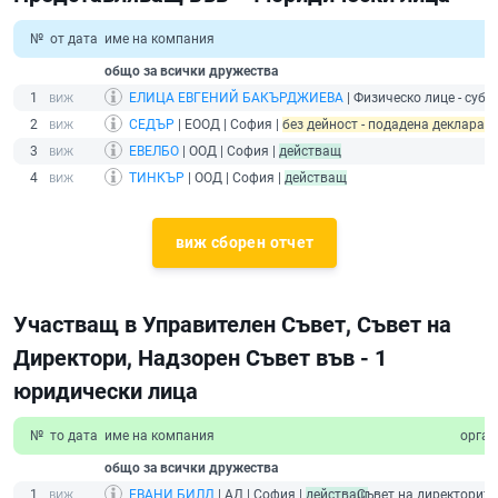
№
от дата
име на компания
общо за всички дружества
1
ЕЛИЦА ЕВГЕНИЙ БАКЪРДЖИЕВА
| Физическо лице - субек
2
СЕДЪР
| ЕООД | София |
без дейност - подадена декларация 
3
ЕВЕЛБО
| ООД | София |
действащ
4
ТИНКЪР
| ООД | София |
действащ
виж сборен отчет
Участващ в Управителен Съвет, Съвет на
Директори, Надзорен Съвет във - 1
юридически лица
№
то дата
име на компания
орган
общо за всички дружества
1
ЕВАНИ БИЛД
| АД | София |
действащ
Съвет на директорите