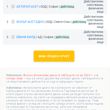
Действителен
собственик,
1
АХТОПОЛ АСЕТ
| ООД | София |
действащ
физическо
лице
Действителен
собственик,
2
ИСКЪР АСЕТ ЕДНО
| ООД | Свети Спас |
действащ
физическо
лице
Действителен
собственик,
3
ЕВАНИ БИЛД
| АД | София |
действащ
физическо
лице
виж сборен отчет
Забележка:
Всички финансови данни в таблиците са за 2024 г. и в
хиляди лева
– ако за някои дружества липсват данни, най-вероятно те
са преустановили дейността си още в предходни години.
Забележка:
Финансовите данни на компаниите се извличат от
публикуваните от тях финансови отчети в Търговския регистър. В
много редки случаи финансовите данни може да бъдат непълни или
неточно извлечени, за което са създадени автоматизирани вътрешни
контроли за тяхното откриване, и те се поправят от редактор. Това
отнема време с оглед на стотиците хиляди отчети, които всяка година
се публикуват в Търговския регистър, като ние поправяме