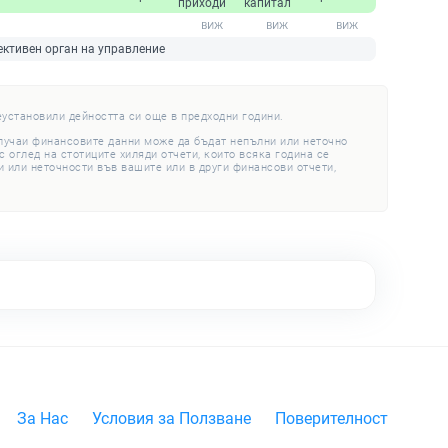
приходи
капитал
ективен орган на управление
еустановили дейността си още в предходни години.
случаи финансовите данни може да бъдат непълни или неточно
 оглед на стотиците хиляди отчети, които всяка година се
 или неточности във вашите или в други финансови отчети,
За Нас
Условия за Ползване
Поверителност