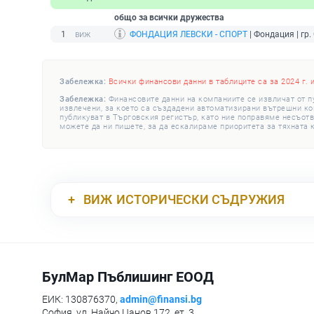
общо за всички дружества
1
ФОНДАЦИЯ ЛЕВСКИ - СПОРТ
| Фондация | гр.
Забележка:
Всички финансови данни в таблиците са за 2024 г. 
Забележка:
Финансовите данни на компаниите се извличат от п
извлечени, за което са създадени автоматизирани вътрешни конт
публикуват в Търговския регистър, като ние поправяме несъотв
можете да ни пишете, за да ескалираме приоритета за тяхната 
ВИЖ
ИСТОРИЧЕСКИ СЪДРУЖИЯ
БулМар Пъблишинг ЕООД
ЕИК: 130876370,
admin@finansi.bg
София, ул. Найчо Цанов 172, ет. 3