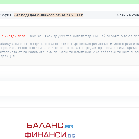
 София |
без подаден финансов отчет за 2003 г.
член на кол
и в хиляди лева
– ако за някои дружества липсват данни, най-вероятно те са пр
убликуваните от тях финансови отчети в Търговския регистър. В много редки 
роли за тяхното откриване, и те се поправят от редактор. Това отнема време с
етствията от по-големите към по-малките компании. Ако забележите непълноти
корекция.