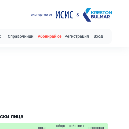
к
Справочници
Абонирай се
Регистрация
Вход
ски лица
общо
собствен
орган
персонал