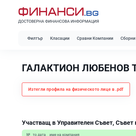
Филтър
Класации
Сравни Компании
Сборни
ГАЛАКТИОН ЛЮБЕНОВ 
Изтегли профила на физическото лице в .pdf
Участващ в Управителен Съвет, Съвет 
№
то дата
име на компания