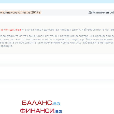
н финансов отчет за 2017 г.
Действителен со
и в хиляди лева
– ако за някои дружества липсват данни, най-вероятно те са пр
убликуваните от тях финансови отчети в Търговския регистър. В много редки 
роли за тяхното откриване, и те се поправят от редактор. Това отнема време с
етствията от по-големите към по-малките компании. Ако забележите непълноти
корекция.