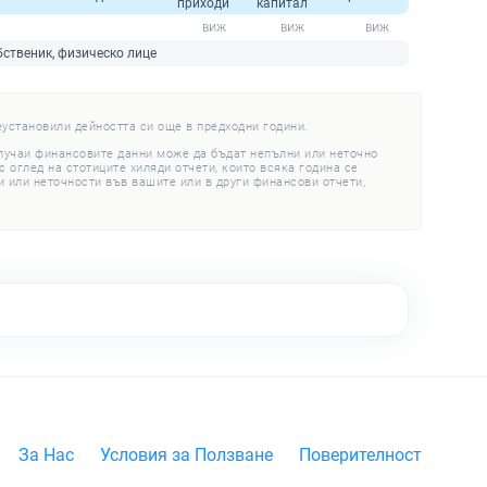
приходи
капитал
бственик, физическо лице
еустановили дейността си още в предходни години.
случаи финансовите данни може да бъдат непълни или неточно
 оглед на стотиците хиляди отчети, които всяка година се
 или неточности във вашите или в други финансови отчети,
За Нас
Условия за Ползване
Поверителност