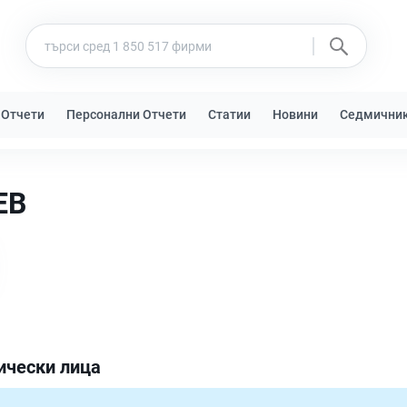
 Отчети
Персонални Отчети
Статии
Новини
Седмични
ЕВ
ически лица