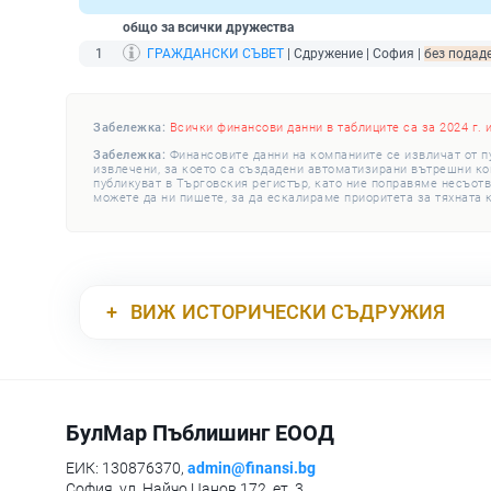
общо за всички дружества
1
ГРАЖДАНСКИ СЪВЕТ
| Сдружение | София |
без подаде
Забележка:
Всички финансови данни в таблиците са за 2024 г. 
Забележка:
Финансовите данни на компаниите се извличат от п
извлечени, за което са създадени автоматизирани вътрешни конт
публикуват в Търговския регистър, като ние поправяме несъотв
можете да ни пишете, за да ескалираме приоритета за тяхната 
ВИЖ
ИСТОРИЧЕСКИ СЪДРУЖИЯ
БулМар Пъблишинг ЕООД
ЕИК: 130876370,
admin@finansi.bg
София, ул. Найчо Цанов 172, ет. 3