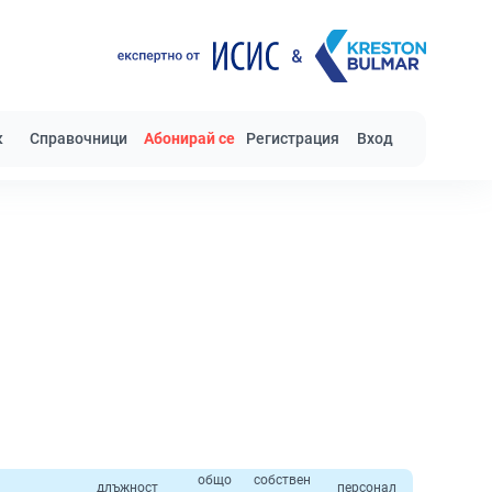
к
Справочници
Абонирай се
Регистрация
Вход
общо
собствен
длъжност
персонал