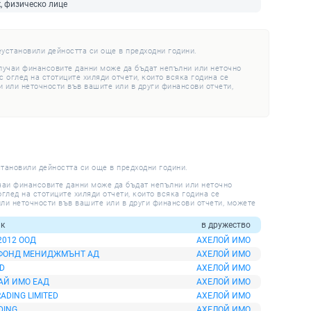
, физическо лице
еустановили дейността си още в предходни години.
случаи финансовите данни може да бъдат непълни или неточно
 оглед на стотиците хиляди отчети, които всяка година се
 или неточности във вашите или в други финансови отчети,
становили дейността си още в предходни години.
учаи финансовите данни може да бъдат непълни или неточно
глед на стотиците хиляди отчети, които всяка година се
ли неточности във вашите или в други финансови отчети, можете
ик
в дружество
2012 ООД
АХЕЛОЙ ИМО
 ФОНД МЕНИДЖМЪНТ АД
АХЕЛОЙ ИМО
TD
АХЕЛОЙ ИМО
АЙ ИМО ЕАД
АХЕЛОЙ ИМО
ADING LIMITED
АХЕЛОЙ ИМО
DING
АХЕЛОЙ ИМО