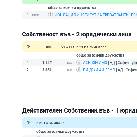
общо за всички дружества
1
ФОНДАЦИЯ ИНСТИТУТ ЗА ЕВРОАТЛАНТИЧЕС
Собственост във - 2 юридически лица
№
дял
от дата
име на компания
общо за всички дружества
1
9.15%
АХЕЛОЙ ИМО
| АД | София |
де
2
5.85%
БИ ДЖИ АЙ ГРУП
| АД | София
Действителен Собственик във - 1 юрид
№
име на компания
общо за всички дружества