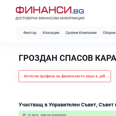
Филтър
Класации
Сравни Компании
Сборни
ГРОЗДАН СПАСОВ КАР
Изтегли профила на физическото лице в .pdf
Участващ в Управителен Съвет, Съвет 
№
то дата
име на компания