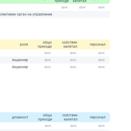
приходи
капитал
олективен орган на управление
общо
собствен
роля
персонал
приходи
капитал
Акционер
Акционер
общо
собствен
длъжност
персонал
приходи
капитал