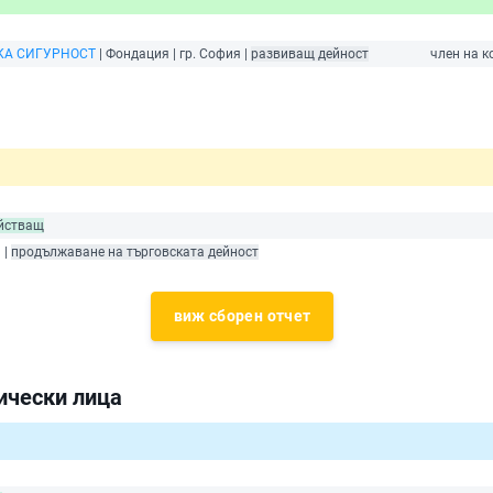
КА СИГУРНОСТ
| Фондация | гр. София |
развиващ дейност
член на к
йстващ
 |
продължаване на търговската дейност
виж сборен отчет
ически лица