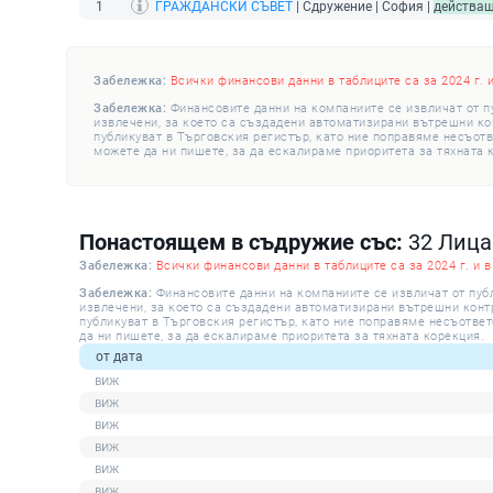
1
ГРАЖДАНСКИ СЪВЕТ
| Сдружение | София |
действа
Забележка:
Всички финансови данни в таблиците са за 2024 г. 
Забележка:
Финансовите данни на компаниите се извличат от п
извлечени, за което са създадени автоматизирани вътрешни конт
публикуват в Търговския регистър, като ние поправяме несъотв
можете да ни пишете, за да ескалираме приоритета за тяхната 
Понастоящем в съдружие със:
32 Лица
Забележка:
Всички финансови данни в таблиците са за 2024 г. и в
Забележка:
Финансовите данни на компаниите се извличат от пуб
извлечени, за което са създадени автоматизирани вътрешни контро
публикуват в Търговския регистър, като ние поправяме несъответ
да ни пишете, за да ескалираме приоритета за тяхната корекция.
от дата