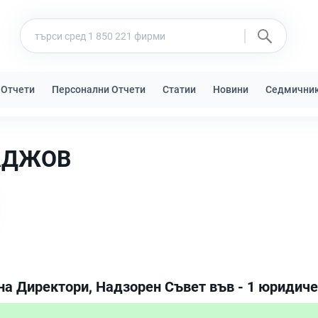
 Отчети
Персонални Отчети
Статии
Новини
Седмични
АДЖОВ
на Директори, Надзорен Съвет във - 1 юридиче