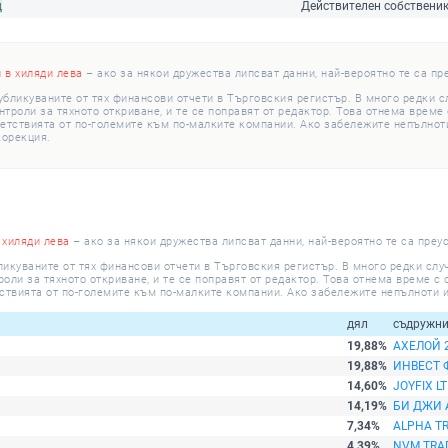
щ
Действителен собственик
и в хиляди лева
– ако за някои дружества липсват данни, най-вероятно те са пр
убликуваните от тях финансови отчети в Търговския регистър. В много редки 
роли за тяхното откриване, и те се поправят от редактор. Това отнема време с
етствията от по-големите към по-малките компании. Ако забележите непълноти
корекция.
 хиляди лева
– ако за някои дружества липсват данни, най-вероятно те са преу
ликуваните от тях финансови отчети в Търговския регистър. В много редки сл
ли за тяхното откриване, и те се поправят от редактор. Това отнема време с о
ствията от по-големите към по-малките компании. Ако забележите непълноти и
дял
съдружн
19,88%
АХЕЛОЙ 
19,88%
ИНВЕСТ
14,60%
JOYFIX L
14,19%
БИ ДЖИ 
7,34%
ALPHA TR
4,39%
NVM TRA