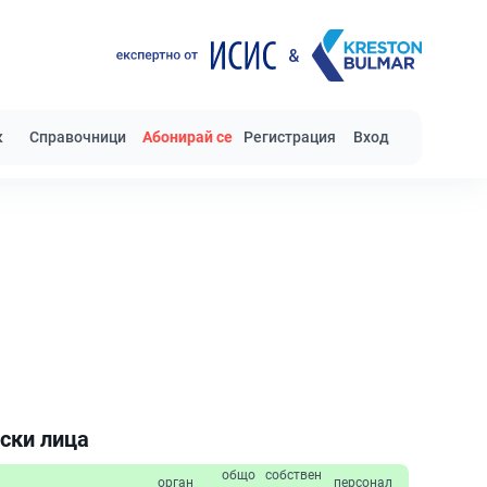
к
Справочници
Абонирай се
Регистрация
Вход
ски лица
общо
собствен
орган
персонал