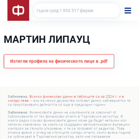
МАРТИН ЛИПАУЦ
Изтегли профила на физическото лице в .pdf
Забележка:
Всички финансови данни в таблиците са за 2024 г. и в
хиляди лева
– ако за някои дружества липсват данни, най-вероятно те
са преустановили дейността си още в предходни години.
Забележка:
Финансовите данни на компаниите се извличат от
публикуваните от тях финансови отчети в Търговския регистър. В
много редки случаи финансовите данни може да бъдат непълни или
неточно извлечени, за което са създадени автоматизирани вътрешни
контроли за тяхното откриване, и те се поправят от редактор. Това
отнема време с оглед на стотиците хиляди отчети, които всяка година
се публикуват в Търговския регистър, като ние поправяме