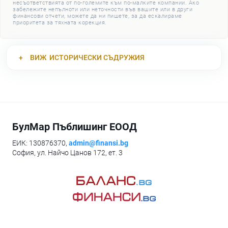
несъответствията от по-големите към по-малките компании. Ако
забележите непълноти или неточности във вашите или в други
финансови отчети, можете да ни пишете, за да ескалираме
приоритета за тяхната корекция.
ВИЖ
ИСТОРИЧЕСКИ СЪДРУЖИЯ
БулМар Пъблишинг ЕООД
ЕИК: 130876370,
admin@finansi.bg
София, ул. Найчо Цанов 172, ет. 3