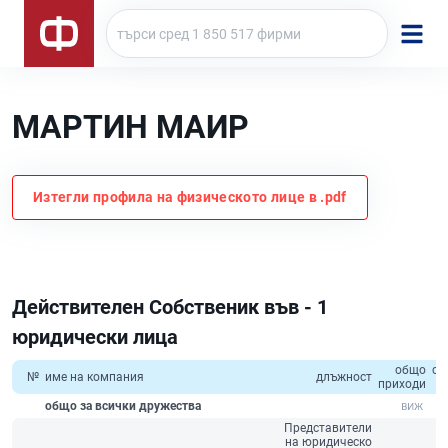
МАРТИН МАИР
Изтегли профила на физическото лице в .pdf
Действителен Собственик във - 1
юридически лица
общо
со
№
име на компания
длъжност
приходи
к
общо за всички дружества
Представители
на юридическо