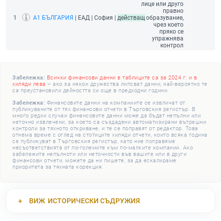
лице или друго
правно
1
А1 БЪЛГАРИЯ
| ЕАД | София |
действащ
образувание,
чрез което
пряко се
упражнява
контрол
Забележка:
Всички финансови данни в таблиците са за 2024 г. и в
хиляди лева
– ако за някои дружества липсват данни, най-вероятно те
са преустановили дейността си още в предходни години.
Забележка:
Финансовите данни на компаниите се извличат от
публикуваните от тях финансови отчети в Търговския регистър. В
много редки случаи финансовите данни може да бъдат непълни или
неточно извлечени, за което са създадени автоматизирани вътрешни
контроли за тяхното откриване, и те се поправят от редактор. Това
отнема време с оглед на стотиците хиляди отчети, които всяка година
се публикуват в Търговския регистър, като ние поправяме
несъответствията от по-големите към по-малките компании. Ако
забележите непълноти или неточности във вашите или в други
финансови отчети, можете да ни пишете, за да ескалираме
приоритета за тяхната корекция.
ВИЖ
ИСТОРИЧЕСКИ СЪДРУЖИЯ