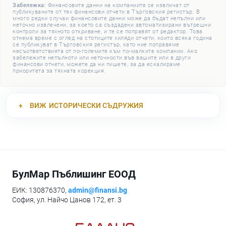
Забележка:
Финансовите данни на компаниите се извличат от
публикуваните от тях финансови отчети в Търговския регистър. В
много редки случаи финансовите данни може да бъдат непълни или
неточно извлечени, за което са създадени автоматизирани вътрешни
контроли за тяхното откриване, и те се поправят от редактор. Това
отнема време с оглед на стотиците хиляди отчети, които всяка година
се публикуват в Търговския регистър, като ние поправяме
несъответствията от по-големите към по-малките компании. Ако
забележите непълноти или неточности във вашите или в други
финансови отчети, можете да ни пишете, за да ескалираме
приоритета за тяхната корекция.
ВИЖ
ИСТОРИЧЕСКИ СЪДРУЖИЯ
БулМар Пъблишинг ЕООД
ЕИК: 130876370,
admin@finansi.bg
София, ул. Найчо Цанов 172, ет. 3