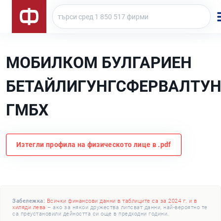
МОБИЛКОМ БУЛГАРИЕН
БЕТАЙЛИГУНГСФЕРВАЛТУН
ГМБХ
Изтегли профила на физическото лице в .pdf
Забележка:
Всички финансови данни в таблиците са за 2024 г. и в
хиляди лева
– ако за някои дружества липсват данни, най-вероятно те
са преустановили дейността си още в предходни години.