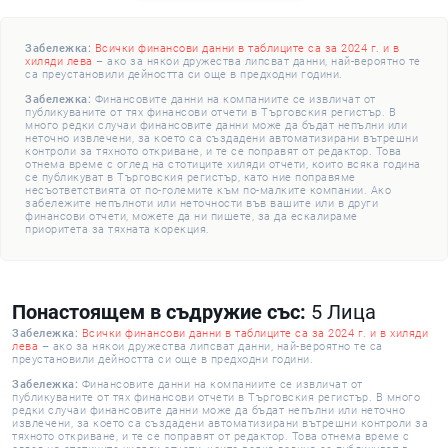
Забележка:
Всички финансови данни в таблиците са за 2024 г. и в
хиляди лева
– ако за някои дружества липсват данни, най-вероятно те
са преустановили дейността си още в предходни години.
Забележка:
Финансовите данни на компаниите се извличат от
публикуваните от тях финансови отчети в Търговския регистър. В
много редки случаи финансовите данни може да бъдат непълни или
неточно извлечени, за което са създадени автоматизирани вътрешни
контроли за тяхното откриване, и те се поправят от редактор. Това
отнема време с оглед на стотиците хиляди отчети, които всяка година
се публикуват в Търговския регистър, като ние поправяме
несъответствията от по-големите към по-малките компании. Ако
забележите непълноти или неточности във вашите или в други
финансови отчети, можете да ни пишете, за да ескалираме
приоритета за тяхната корекция.
Понастоящем в съдружие със:
5 Лица
Забележка:
Всички финансови данни в таблиците са за 2024 г. и в хиляди
лева
– ако за някои дружества липсват данни, най-вероятно те са
преустановили дейността си още в предходни години.
Забележка:
Финансовите данни на компаниите се извличат от
публикуваните от тях финансови отчети в Търговския регистър. В много
редки случаи финансовите данни може да бъдат непълни или неточно
извлечени, за което са създадени автоматизирани вътрешни контроли за
тяхното откриване, и те се поправят от редактор. Това отнема време с