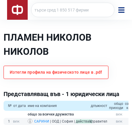
ПЛАМЕН НИКОЛОВ
НИКОЛОВ
Изтегли профила на физическото лице в .pdf
Представляващ във - 1 юридически лица
общо
соб
№
от дата
име на компания
длъжност
приходи
ка
общо за всички дружества
1
САРИНИ
| ООД | София |
действащ
Управител