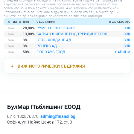
оглед на стотиците хиляди отчети, които всяка година се публикуват в
Търговския регистър, като ние поправяме несъответствията от по-
големите към по-малките компании. Ако забележите непълноти или
неточности във вашите или в други финансови отчети, можете да ни
пишете, за да ескалираме приоритета за тяхната корекция.
от дата
дял
съдружник
в дружество
28,80%
РУМЕН БЕЛЧЕВ РАЧЕВ
СЗК
13,80%
БАЛКАН ШИПИНГ ЕНД ТРЕЙДИНГ ЕООД
СЗК
3%
ЗЕВС - ХОЛДИНГ АД
СЗК
3%
РОНЕКС АД
СЗК
50%
ГЮС ХАУС ЕООД
САРИНИ
ВИЖ
ИСТОРИЧЕСКИ СЪДРУЖИЯ
БулМар Пъблишинг ЕООД
ЕИК: 130876370,
admin@finansi.bg
София, ул. Найчо Цанов 172, ет. 3