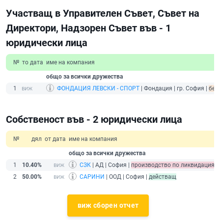
Участващ в Управителен Съвет, Съвет на
Директори, Надзорен Съвет във - 1
юридически лица
№
то дата
име на компания
общо за всички дружества
1
ФОНДАЦИЯ ЛЕВСКИ - СПОРТ
| Фондация | гр. София |
без
Собственост във - 2 юридически лица
№
дял
от дата
име на компания
общо за всички дружества
1
10.40%
СЗК
| АД | София |
производство по ликвидация/
2
50.00%
САРИНИ
| ООД | София |
действащ
виж сборен отчет