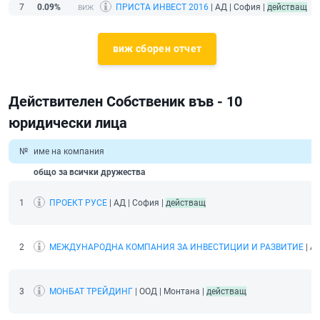
7
0.09%
ПРИСТА ИНВЕСТ 2016
| АД | София |
действащ
виж сборен отчет
Действителен Собственик във - 10
юридически лица
№
име на компания
общо за всички дружества
1
ПРОЕКТ РУСЕ
| АД | София |
действащ
2
МЕЖДУНАРОДНА КОМПАНИЯ ЗА ИНВЕСТИЦИИ И РАЗВИТИЕ
| А
3
МОНБАТ ТРЕЙДИНГ
| ООД | Монтана |
действащ