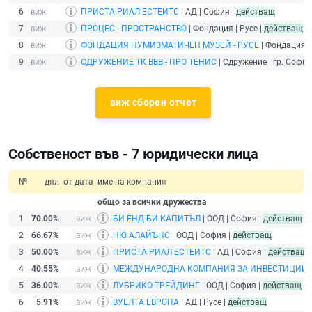
6
ПРИСТА РИАЛ ЕСТЕИТС
| АД | София |
действащ
7
ПРОЦЕС - ПРОСТРАНСТВО
| Фондация | Русе |
действащ
8
ФОНДАЦИЯ НУМИЗМАТИЧЕН МУЗЕЙ - РУСЕ
| Фондация | 
9
СДРУЖЕНИЕ ТК ВВВ - ПРО ТЕНИС
| Сдружение | гр. София
виж сборен отчет
Собственост във - 7 юридически лица
№
дял
от дата
име на компания
общо за всички дружества
1
70.00%
БИ ЕНД БИ КАПИТЪЛ
| ООД | София |
действащ
2
66.67%
НЮ АЛАЙЪНС
| ООД | София |
действащ
3
50.00%
ПРИСТА РИАЛ ЕСТЕИТС
| АД | София |
действащ
4
40.55%
МЕЖДУНАРОДНА КОМПАНИЯ ЗА ИНВЕСТИЦИИ 
5
36.00%
ЛУБРИКО ТРЕЙДИНГ
| ООД | София |
действащ
6
5.91%
ВУЕЛТА ЕВРОПА
| АД | Русе |
действащ