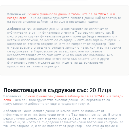
Забележка:
Всички финансови данни в таблиците са за 2024 г. и в
хиляди лева
– ако за някои дружества липсват данни, най-вероятно те
са преустановили дейността си още в предходни години.
Забележка:
Финансовите данни на компаниите се извличат от
публикуваните от тях финансови отчети в Търговския регистър. В
много редки случаи финансовите данни може да бъдат непълни или
неточно извлечени, за което са създадени автоматизирани вътрешни
контроли за тяхното откриване, и те се поправят от редактор. Това
отнема време с оглед на стотиците хиляди отчети, които всяка година
се публикуват в Търговския регистър, като ние поправяме
несъответствията от по-големите към по-малките компании. Ако
забележите непълноти или неточности във вашите или в други
финансови отчети, можете да ни пишете, за да ескалираме
приоритета за тяхната корекция.
Понастоящем в съдружие със:
20 Лица
Забележка:
Всички финансови данни в таблиците са за 2024 г. и в хиляди
лева
– ако за някои дружества липсват данни, най-вероятно те са
преустановили дейността си още в предходни години.
Забележка:
Финансовите данни на компаниите се извличат от
публикуваните от тях финансови отчети в Търговския регистър. В много
редки случаи финансовите данни може да бъдат непълни или неточно
извлечени, за което са създадени автоматизирани вътрешни контроли за
тяхното откриване, и те се поправят от редактор. Това отнема време с