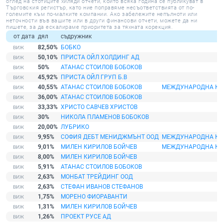
оглед на стотиците хиляди отчети, които всяка година се публикуват в
Търговския регистър, като ние поправяме несъответствията от по-
големите към по-малките компании. Ако забележите непълноти или
неточности във вашите или в други финансови отчети, можете да ни
пишете, за да ескалираме приоритета за тяхната корекция.
от дата
дял
съдружник
82,50%
БОБКО
50,10%
ПРИСТА ОЙЛ ХОЛДИНГ АД
50%
АТАНАС СТОИЛОВ БОБОКОВ
45,92%
ПРИСТА ОЙЛ ГРУП Б.В
40,55%
АТАНАС СТОИЛОВ БОБОКОВ
МЕЖДУНАРОДНА КО
36,00%
АТАНАС СТОИЛОВ БОБОКОВ
33,33%
ХРИСТО САВЧЕВ ХРИСТОВ
30%
НИКОЛА ПЛАМЕНОВ БОБОКОВ
20,00%
ЛУБРИКО
9,95%
СОФИЯ ДЕБТ МЕНИДЖМЪНТ ООД
МЕЖДУНАРОДНА КО
9,01%
МИЛЕН КИРИЛОВ БОЙЧЕВ
МЕЖДУНАРОДНА КО
8,00%
МИЛЕН КИРИЛОВ БОЙЧЕВ
5,91%
АТАНАС СТОИЛОВ БОБОКОВ
2,63%
МОНБАТ ТРЕЙДИНГ ООД
2,63%
СТЕФАН ИВАНОВ СТЕФАНОВ
1,75%
МОРЕНО ФИОРАВАНТИ
1,31%
МИЛЕН КИРИЛОВ БОЙЧЕВ
1,26%
ПРОЕКТ РУСЕ АД