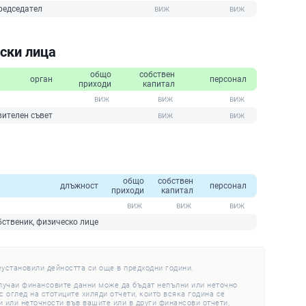
редседател
ски лица
общо
собствен
орган
персонал
приходи
капитал
вителен съвет
общо
собствен
длъжност
персонал
приходи
капитал
бственик, физическо лице
еустановили дейността си още в предходни години.
случаи финансовите данни може да бъдат непълни или неточно
 оглед на стотиците хиляди отчети, които всяка година се
 или неточности във вашите или в други финансови отчети,