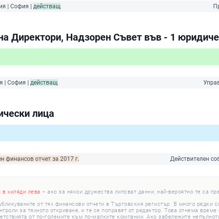
ия | София |
действащ
П
на Директори, Надзорен Съвет във - 1 юридиче
я | София |
действащ
Упра
ически лица
н финансов отчет за 2017 г.
Действителен со
и в хиляди лева
– ако за някои дружества липсват данни, най-вероятно те са пр
убликуваните от тях финансови отчети в Търговския регистър. В много редки 
роли за тяхното откриване, и те се поправят от редактор. Това отнема време с
етствията от по-големите към по-малките компании. Ако забележите непълноти