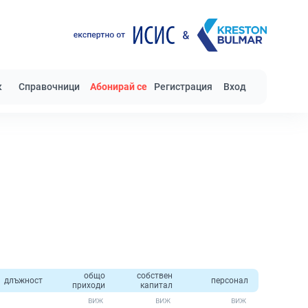
к
Справочници
Абонирай се
Регистрация
Вход
общо
собствен
длъжност
персонал
приходи
капитал