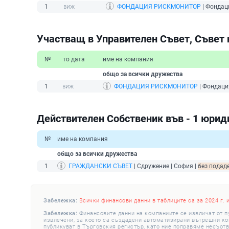
1
ФОНДАЦИЯ РИСКМОНИТОР
| Фондац
Участващ в Управителен Съвет, Съвет 
№
то дата
име на компания
общо за всички дружества
1
ФОНДАЦИЯ РИСКМОНИТОР
| Фондаци
Действителен Собственик във - 1 юрид
№
име на компания
общо за всички дружества
1
ГРАЖДАНСКИ СЪВЕТ
| Сдружение | София |
без подаде
Забележка:
Всички финансови данни в таблиците са за 2024 г. 
Забележка:
Финансовите данни на компаниите се извличат от п
извлечени, за което са създадени автоматизирани вътрешни конт
публикуват в Търговския регистър, като ние поправяме несъотв